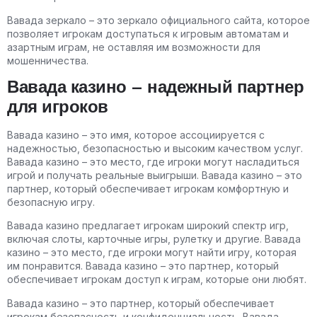
Вавада зеркало – это зеркало официального сайта, которое
позволяет игрокам доступаться к игровым автоматам и
азартным играм, не оставляя им возможности для
мошенничества.
Вавада казино – надежный партнер
для игроков
Вавада казино – это имя, которое ассоциируется с
надежностью, безопасностью и высоким качеством услуг.
Вавада казино – это место, где игроки могут насладиться
игрой и получать реальные выигрыши. Вавада казино – это
партнер, который обеспечивает игрокам комфортную и
безопасную игру.
Вавада казино предлагает игрокам широкий спектр игр,
включая слоты, карточные игры, рулетку и другие. Вавада
казино – это место, где игроки могут найти игру, которая
им понравится. Вавада казино – это партнер, который
обеспечивает игрокам доступ к играм, которые они любят.
Вавада казино – это партнер, который обеспечивает
игрокам безопасность и конфиденциальность. Вавада