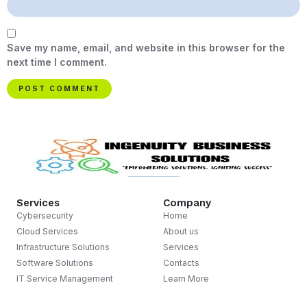
Save my name, email, and website in this browser for the
next time I comment.
Services
Company
Cybersecurity
Home
Cloud Services
About us
Infrastructure Solutions
Services
Software Solutions
Contacts
IT Service Management
Learn More