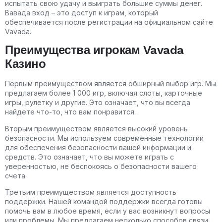
испытать свою удачу и выиграть большие суммы денег.
Вавада вход – это доступ к играм, который
обеспечивается после регистрации на официальном сайте
Vavada.
Преимущества игрокам Vavada
Казино
Первым преимуществом является обширный выбор игр. Мы
предлагаем более 1 000 игр, включая слоты, карточные
игры, рулетку и другие. Это означает, что вы всегда
найдете что-то, что вам понравится.
Вторым преимуществом является высокий уровень
безопасности. Мы используем современные технологии
для обеспечения безопасности вашей информации и
средств. Это означает, что вы можете играть с
уверенностью, не беспокоясь о безопасности вашего
счета.
Третьим преимуществом является доступность
поддержки. Нашей командой поддержки всегда готовы
помочь вам в любое время, если у вас возникнут вопросы
или проблемы. Мы предлагаем несколько способов связи,