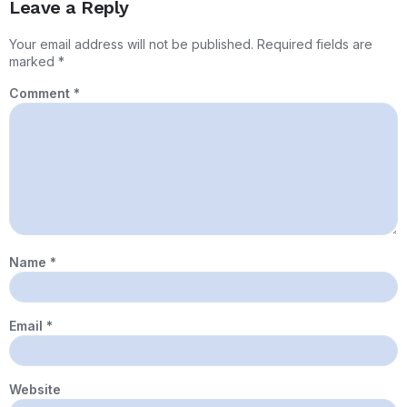
Leave a Reply
Your email address will not be published.
Required fields are
marked
*
Comment
*
Name
*
Email
*
Website