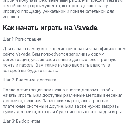
игрой и получать реальные выигрыши. Мы предлагаем вам
целый спектр преимуществ, которые делают нашу
игровую площадку уникальной и привлекательной для
игроков.
Как начать играть на Vavada
Шаг 1: Регистрация
Для начала вам нужно зарегистрироваться на официальном
сайте Vavada. Вам потребуется заполнить форму
регистрации, указав свои личные данные, электронную
почту и пароль. Вам также нужно выбрать валюту, в
которой вы будете играть.
Шаг 2: Внесение депозита
После регистрации вам нужно внести депозит, чтобы
начать играть. Вам доступны различные методы внесения
депозита, включая банковские карты, электронные
платежные системы и другие. Вам также нужно выбрать
сумму депозита, которая будет использоваться для игры.
Шаг 3: Выбор игры