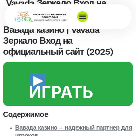
Vavada Зеркало Вход на
официальный сайт 2025.200
Вавада казино | Vavada
Зеркало Вход на
официальный сайт (2025)
ИГРАТЬ
Содержимое
Вавада казино – надежный партнер для
игроков