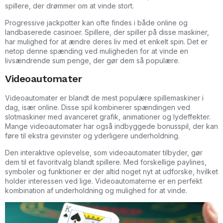
spillere, der drømmer om at vinde stort.
Progressive jackpotter kan ofte findes i både online og
landbaserede casinoer. Spillere, der spiller på disse maskiner,
har mulighed for at ændre deres liv med et enkelt spin. Det er
netop denne spænding ved muligheden for at vinde en
livsændrende sum penge, der gør dem så populære.
Videoautomater
Videoautomater er blandt de mest populære spillemaskiner i
dag, især online. Disse spil kombinerer spændingen ved
slotmaskiner med avanceret grafik, animationer og lydeffekter.
Mange videoautomater har også indbyggede bonusspil, der kan
føre til ekstra gevinster og yderligere underholdning.
Den interaktive oplevelse, som videoautomater tilbyder, gør
dem til et favoritvalg blandt spillere. Med forskellige paylines,
symboler og funktioner er der altid noget nyt at udforske, hvilket
holder interessen ved lige. Videoautomaterne er en perfekt
kombination af underholdning og mulighed for at vinde.