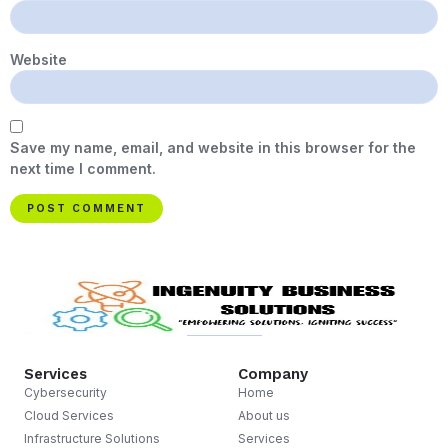
Website
Save my name, email, and website in this browser for the
next time I comment.
Services
Company
Cybersecurity
Home
Cloud Services
About us
Infrastructure Solutions
Services