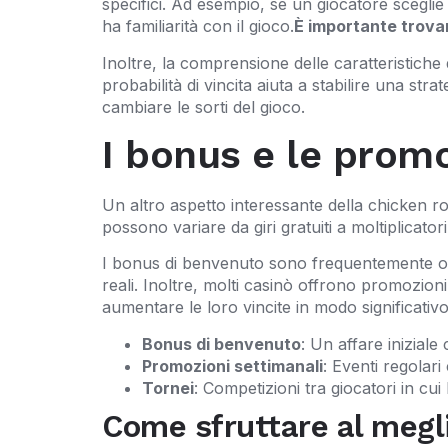
specifici. Ad esempio, se un giocatore sceglie 
ha familiarità con il gioco.
È importante trovar
Inoltre, la comprensione delle caratteristiche 
probabilità di vincita aiuta a stabilire una st
cambiare le sorti del gioco.
I bonus e le promo
Un altro aspetto interessante della chicken ro
possono variare da giri gratuiti a moltiplicato
I bonus di benvenuto sono frequentemente offer
reali. Inoltre, molti casinò offrono promozioni 
aumentare le loro vincite in modo significativo
Bonus di benvenuto
: Un affare iniziale
Promozioni settimanali
: Eventi regolari
Tornei
: Competizioni tra giocatori in cu
Come sfruttare al megl