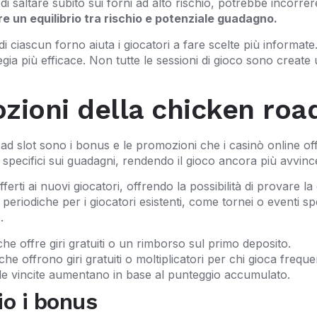
di saltare subito sui forni ad alto rischio, potrebbe incorrer
e un equilibrio tra rischio e potenziale guadagno.
di ciascun forno aiuta i giocatori a fare scelte più informat
rategia più efficace. Non tutte le sessioni di gioco sono crea
zioni della chicken road
ad slot sono i bonus e le promozioni che i casinò online of
ri specifici sui guadagni, rendendo il gioco ancora più avvinc
ti ai nuovi giocatori, offrendo la possibilità di provare la 
periodiche per i giocatori esistenti, come tornei o eventi spe
.
 che offre giri gratuiti o un rimborso sul primo deposito.
 che offrono giri gratuiti o moltiplicatori per chi gioca freq
i le vincite aumentano in base al punteggio accumulato.
io i bonus