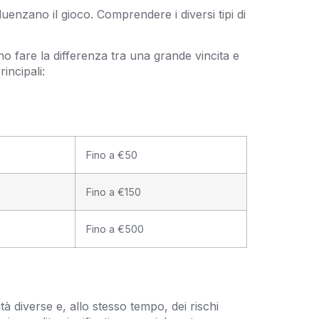
luenzano il gioco. Comprendere i diversi tipi di
ono fare la differenza tra una grande vincita e
incipali:
Fino a €50
Fino a €150
Fino a €500
tà diverse e, allo stesso tempo, dei rischi