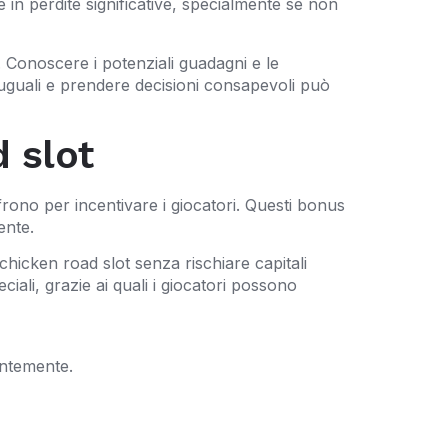
e in perdite significative, specialmente se non
e. Conoscere i potenziali guadagni e le
te uguali e prendere decisioni consapevoli può
 slot
frono per incentivare i giocatori. Questi bonus
ente.
chicken road slot senza rischiare capitali
ciali, grazie ai quali i giocatori possono
uentemente.