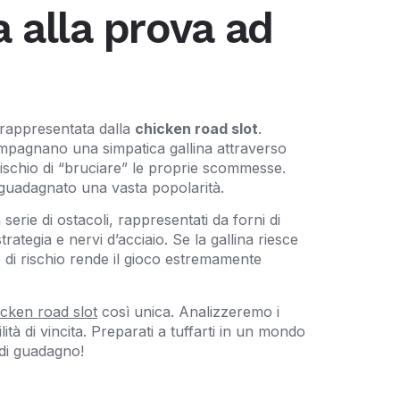
a alla prova ad
è rappresentata dalla
chicken road slot
.
compagnano una simpatica gallina attraverso
rischio di “bruciare” le proprie scommesse.
 guadagnato una vasta popolarità.
erie di ostacoli, rappresentati da forni di
rategia e nervi d’acciaio. Se la gallina riesce
 di rischio rende il gioco estremamente
icken road slot
così unica. Analizzeremo i
tà di vincita. Preparati a tuffarti in un mondo
 di guadagno!