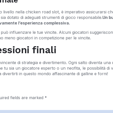
 livello nella chicken road slot, è imperativo assicurarsi ch
o sia dotato di adeguati strumenti di gioco responsabile.
Un bu
tivamente l’esperienza complessiva.
are può influenzare le tue vincite. Alcuni giocatori suggerisc
ono meno giocatori in competizione per le vincite.
ssioni finali
vincente di strategia e divertimento. Ogni salto diventa una d
tu sia un giocatore esperto o un neofita, le possibilità di vi
a divertirti in questo mondo affascinante di galline e forni!
uired fields are marked
*