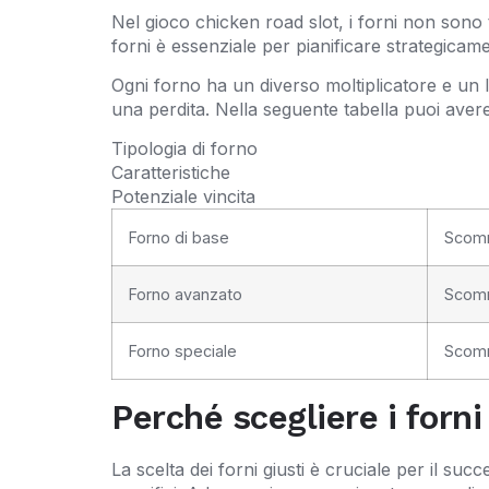
Nel gioco chicken road slot, i forni non sono t
forni è essenziale per pianificare strategicament
Ogni forno ha un diverso moltiplicatore e un li
una perdita. Nella seguente tabella puoi avere 
Tipologia di forno
Caratteristiche
Potenziale vincita
Forno di base
Scomm
Forno avanzato
Scomm
Forno speciale
Scomm
Perché scegliere i forni
La scelta dei forni giusti è cruciale per il su