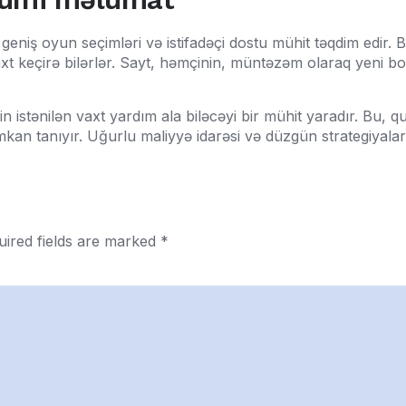
eniş oyun seçimləri və istifadəçi dostu mühit təqdim edir. 
 vaxt keçirə bilərlər. Sayt, həmçinin, müntəzəm olaraq yeni b
ərin istənilən vaxt yardım ala biləcəyi bir mühit yaradır. Bu
imkan tanıyır. Uğurlu maliyyə idarəsi və düzgün strategiyalar
uired fields are marked
*