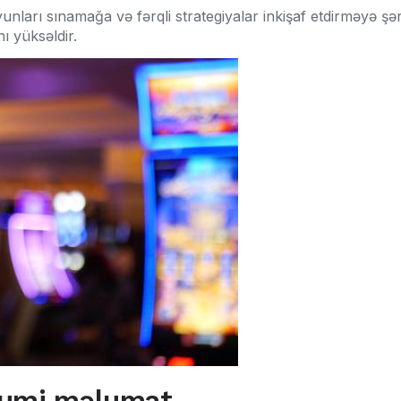
unları sınamağa və fərqli strategiyalar inkişaf etdirməyə ş
ı yüksəldir.
mumi məlumat