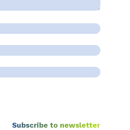
Subscribe to newsletter