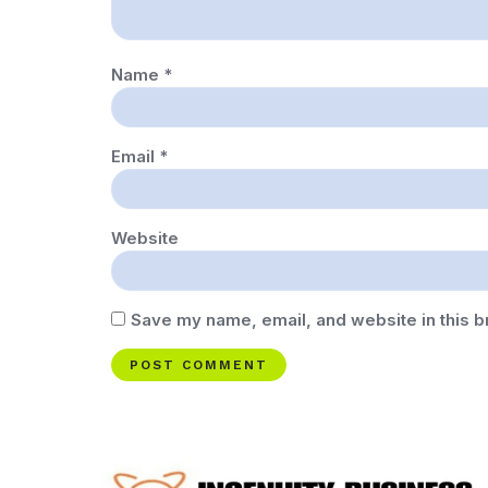
Name
*
Email
*
Website
Save my name, email, and website in this b