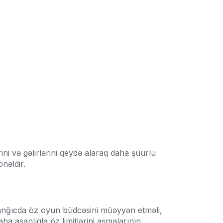
ini və gəlirlərini qeydə alaraq daha şüurlu
nəldir.
şlanğıcda öz oyun büdcəsini müəyyən etməli,
 asanlıqla öz limitlərini aşmalarının