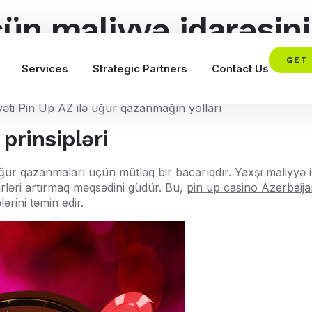
ün maliyyə idarəsin
ğur qazanmağın yollar
GET
Services
Strategic Partners
Contact Us
əti Pin Up AZ ilə uğur qazanmağın yolları
prinsipləri
ur qazanmaları üçün mütləq bir bacarıqdır. Yaxşı maliyyə ida
irləri artırmaq məqsədini güdür. Bu,
pin up casino Azerbaij
rini təmin edir.