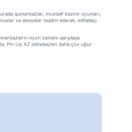
Burada qumarbazlar, müxtəlif kazino oyunları,
onuslar və aksiyalar təqdim edərək, istifadəçi
, qumarbazların oyun zamanı qarşılaşa
la, Pin Up AZ istifadəçiləri daha çox uğur