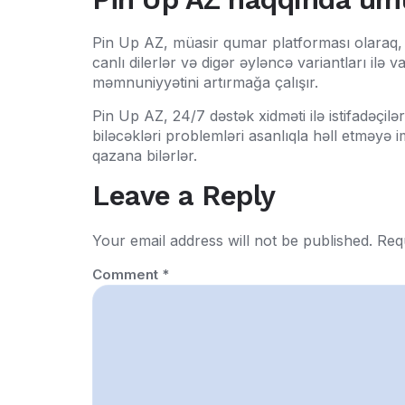
Pin Up AZ, müasir qumar platforması olaraq, g
canlı dilerlər və digər əyləncə variantları ilə
məmnuniyyətini artırmağa çalışır.
Pin Up AZ, 24/7 dəstək xidməti ilə istifadəçil
biləcəkləri problemləri asanlıqla həll etməyə 
qazana bilərlər.
Leave a Reply
Your email address will not be published.
Req
Comment
*