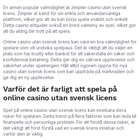
En annan populär valmöjlighet är zimpler casino utan svensk
licens. Zimpler är känd för sin enkla och användarvänliga
plattform, vilket gör att du kan börja spela snabbt och enkelt.
Detta casino erbjuder också en bred valmeny av spel, vilket gör
att du aldrig blir trött på att spela.
Online casino utan svensk licens kan vara en bra valmöjlighet för
spelare som vill undvika spelpaus. Det är viktigt att du väljer en
plats som har trustly eller bankid för att säkerställa en säker och
konfidensial betalning. Detta ger dig en säkrare upplevelse och
säkerhet under spelningen. Håll alltid ögonen öppna för nya
casino utan svensk licens som kan uppträda på marknaden och
ge dig en ny upplevelse.
Varför det är farligt att spela på
online casino utan svensk licens
Spel på online casino utan svensk licens kan innebära stora
risker för spelaren. Detta beror på flera faktorer som kan leda till
finansiella och personliga problem. För att förstå dessa risker, är
det viktigt att först förstå vad en svensk licens innebär och
varför den är viktig.