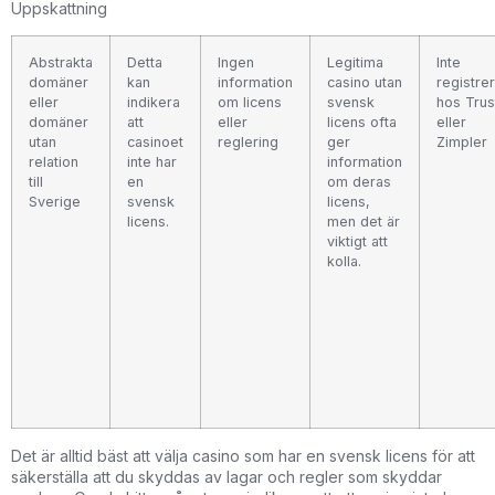
Uppskattning
Abstrakta
Detta
Ingen
Legitima
Inte
domäner
kan
information
casino utan
registre
eller
indikera
om licens
svensk
hos Trus
domäner
att
eller
licens ofta
eller
utan
casinoet
reglering
ger
Zimpler
relation
inte har
information
till
en
om deras
Sverige
svensk
licens,
licens.
men det är
viktigt att
kolla.
Det är alltid bäst att välja casino som har en svensk licens för att
säkerställa att du skyddas av lagar och regler som skyddar