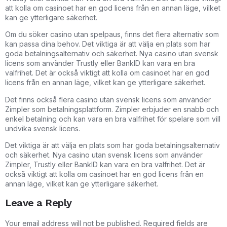
att kolla om casinoet har en god licens från en annan läge, vilket
kan ge ytterligare säkerhet.
Om du söker casino utan spelpaus, finns det flera alternativ som
kan passa dina behov. Det viktiga är att välja en plats som har
goda betalningsalternativ och säkerhet. Nya casino utan svensk
licens som använder Trustly eller BankID kan vara en bra
valfrihet. Det är också viktigt att kolla om casinoet har en god
licens från en annan läge, vilket kan ge ytterligare säkerhet.
Det finns också flera casino utan svensk licens som använder
Zimpler som betalningsplattform. Zimpler erbjuder en snabb och
enkel betalning och kan vara en bra valfrihet för spelare som vill
undvika svensk licens.
Det viktiga är att välja en plats som har goda betalningsalternativ
och säkerhet. Nya casino utan svensk licens som använder
Zimpler, Trustly eller BankID kan vara en bra valfrihet. Det är
också viktigt att kolla om casinoet har en god licens från en
annan läge, vilket kan ge ytterligare säkerhet.
Leave a Reply
Your email address will not be published.
Required fields are