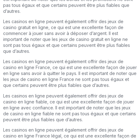
pas tous égaux et que certains peuvent être plus fiables que
d’autres.
Les casinos en ligne peuvent également offrir des jeux de
casino gratuit en ligne, ce qui est une excellente façon de
commencer à jouer sans avoir à déposer d’argent. Il est
important de noter que les jeux de casino gratuit en ligne ne
sont pas tous égaux et que certains peuvent être plus fiables
que d’autres.
Les casinos en ligne peuvent également offrir des jeux de
casino en ligne France, ce qui est une excellente façon de jouer
en ligne sans avoir à quitter le pays. Il est important de noter que
les jeux de casino en ligne France ne sont pas tous égaux et
que certains peuvent être plus fiables que d’autres.
Les casinos en ligne peuvent également offrir des jeux de
casino en ligne fiable, ce qui est une excellente façon de jouer
en ligne avec confiance. Il est important de noter que les jeux
de casino en ligne fiable ne sont pas tous égaux et que certains
peuvent être plus fiables que d’autres.
Les casinos en ligne peuvent également offrir des jeux de
casino en ligne France légal, ce qui est une excellente façon de