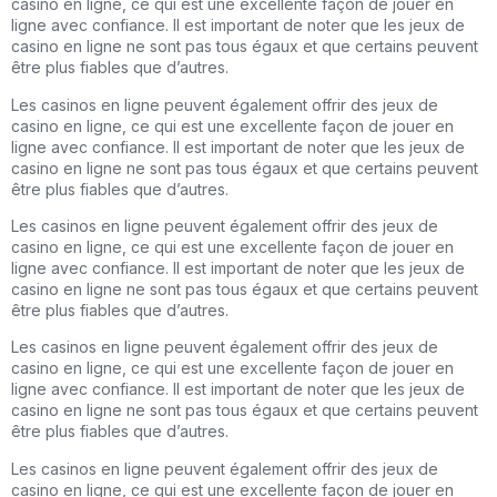
casino en ligne, ce qui est une excellente façon de jouer en
ligne avec confiance. Il est important de noter que les jeux de
casino en ligne ne sont pas tous égaux et que certains peuvent
être plus fiables que d’autres.
Les casinos en ligne peuvent également offrir des jeux de
casino en ligne, ce qui est une excellente façon de jouer en
ligne avec confiance. Il est important de noter que les jeux de
casino en ligne ne sont pas tous égaux et que certains peuvent
être plus fiables que d’autres.
Les casinos en ligne peuvent également offrir des jeux de
casino en ligne, ce qui est une excellente façon de jouer en
ligne avec confiance. Il est important de noter que les jeux de
casino en ligne ne sont pas tous égaux et que certains peuvent
être plus fiables que d’autres.
Les casinos en ligne peuvent également offrir des jeux de
casino en ligne, ce qui est une excellente façon de jouer en
ligne avec confiance. Il est important de noter que les jeux de
casino en ligne ne sont pas tous égaux et que certains peuvent
être plus fiables que d’autres.
Les casinos en ligne peuvent également offrir des jeux de
casino en ligne, ce qui est une excellente façon de jouer en