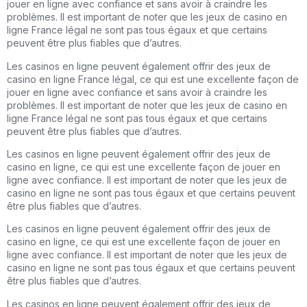
jouer en ligne avec confiance et sans avoir à craindre les
problèmes. Il est important de noter que les jeux de casino en
ligne France légal ne sont pas tous égaux et que certains
peuvent être plus fiables que d’autres.
Les casinos en ligne peuvent également offrir des jeux de
casino en ligne France légal, ce qui est une excellente façon de
jouer en ligne avec confiance et sans avoir à craindre les
problèmes. Il est important de noter que les jeux de casino en
ligne France légal ne sont pas tous égaux et que certains
peuvent être plus fiables que d’autres.
Les casinos en ligne peuvent également offrir des jeux de
casino en ligne, ce qui est une excellente façon de jouer en
ligne avec confiance. Il est important de noter que les jeux de
casino en ligne ne sont pas tous égaux et que certains peuvent
être plus fiables que d’autres.
Les casinos en ligne peuvent également offrir des jeux de
casino en ligne, ce qui est une excellente façon de jouer en
ligne avec confiance. Il est important de noter que les jeux de
casino en ligne ne sont pas tous égaux et que certains peuvent
être plus fiables que d’autres.
Les casinos en ligne peuvent également offrir des jeux de