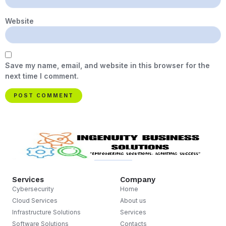
Website
Save my name, email, and website in this browser for the
next time I comment.
Services
Company
Cybersecurity
Home
Cloud Services
About us
Infrastructure Solutions
Services
Software Solutions
Contacts