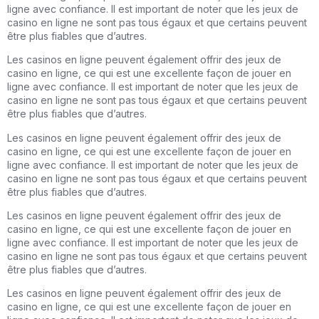
ligne avec confiance. Il est important de noter que les jeux de
casino en ligne ne sont pas tous égaux et que certains peuvent
être plus fiables que d’autres.
Les casinos en ligne peuvent également offrir des jeux de
casino en ligne, ce qui est une excellente façon de jouer en
ligne avec confiance. Il est important de noter que les jeux de
casino en ligne ne sont pas tous égaux et que certains peuvent
être plus fiables que d’autres.
Les casinos en ligne peuvent également offrir des jeux de
casino en ligne, ce qui est une excellente façon de jouer en
ligne avec confiance. Il est important de noter que les jeux de
casino en ligne ne sont pas tous égaux et que certains peuvent
être plus fiables que d’autres.
Les casinos en ligne peuvent également offrir des jeux de
casino en ligne, ce qui est une excellente façon de jouer en
ligne avec confiance. Il est important de noter que les jeux de
casino en ligne ne sont pas tous égaux et que certains peuvent
être plus fiables que d’autres.
Les casinos en ligne peuvent également offrir des jeux de
casino en ligne, ce qui est une excellente façon de jouer en