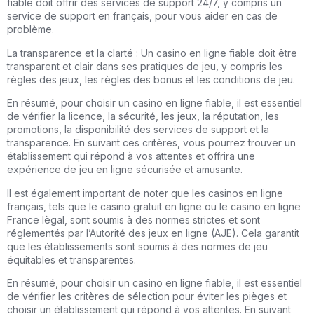
fiable doit offrir des services de support 24/7, y compris un
service de support en français, pour vous aider en cas de
problème.
La transparence et la clarté : Un casino en ligne fiable doit être
transparent et clair dans ses pratiques de jeu, y compris les
règles des jeux, les règles des bonus et les conditions de jeu.
En résumé, pour choisir un casino en ligne fiable, il est essentiel
de vérifier la licence, la sécurité, les jeux, la réputation, les
promotions, la disponibilité des services de support et la
transparence. En suivant ces critères, vous pourrez trouver un
établissement qui répond à vos attentes et offrira une
expérience de jeu en ligne sécurisée et amusante.
Il est également important de noter que les casinos en ligne
français, tels que le casino gratuit en ligne ou le casino en ligne
France lègal, sont soumis à des normes strictes et sont
réglementés par l’Autorité des jeux en ligne (AJE). Cela garantit
que les établissements sont soumis à des normes de jeu
équitables et transparentes.
En résumé, pour choisir un casino en ligne fiable, il est essentiel
de vérifier les critères de sélection pour éviter les pièges et
choisir un établissement qui répond à vos attentes. En suivant