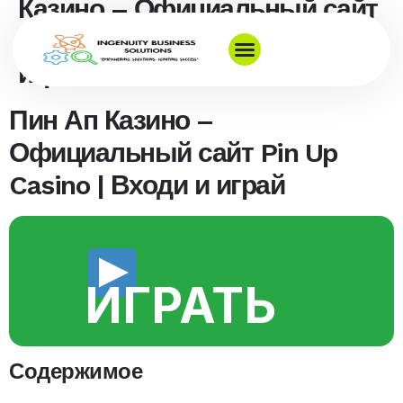
Казино – Официальный сайт
Pin Up Casino Входи и
играй.2804
Пин Ап Казино –
Официальный сайт Pin Up
Casino | Входи и играй
ИГРАТЬ
Содержимое