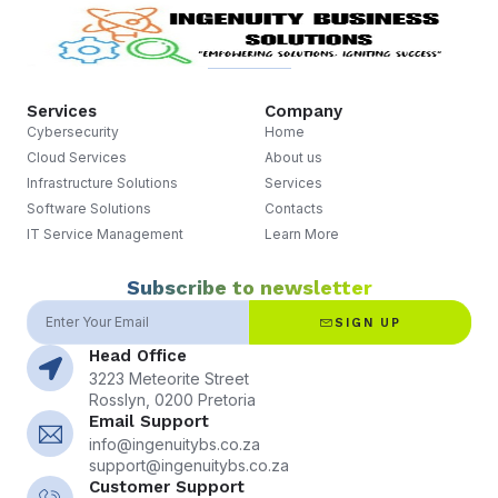
Services
Company
Cybersecurity
Home
Cloud Services
About us
Infrastructure Solutions
Services
Software Solutions
Contacts
IT Service Management
Learn More
Subscribe to newsletter
SIGN UP
Head Office
3223 Meteorite Street
Rosslyn, 0200 Pretoria
Email Support
info@ingenuitybs.co.za
support@ingenuitybs.co.za
Customer Support