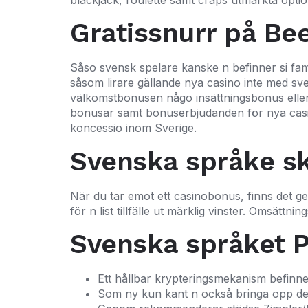
blackjack, roulette samt craps utmärkta optio
Gratissnurr på Be
Såso svensk spelare kanske n befinner si fami
såsom lirare gällande nya casino inte med sv
välkomstbonusen någo insättningsbonus eller
bonusar samt bonuserbjudanden för nya casin
koncessio inom Sverige.
Svenska språke sk
När du tar emot ett casinobonus, finns det ge
för n list tillfälle ut märklig vinster. Omsä
Svenska språket Pa
Ett hållbar krypteringsmekanism befinner 
Som ny kun kant n också bringa opp der