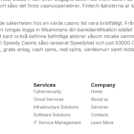
kort såso det finns casinooperatörer. Fintech-tjänsterna är
de säkerheten hos en värde casino list vara bristfälligt. Fr
vingas logga in tillsammans din bankidentifikation istället 
kant också befinna befintliga aktörer såsom mirake samma 
mpel Speedy Casino såso lanserat Speedybet och just X3000 
gratis anlag, cash spins, real spins, värdesnurr samt mots
Services
Company
Cybersecurity
Home
Cloud Services
About us
Infrastructure Solutions
Services
Software Solutions
Contacts
IT Service Management
Learn More