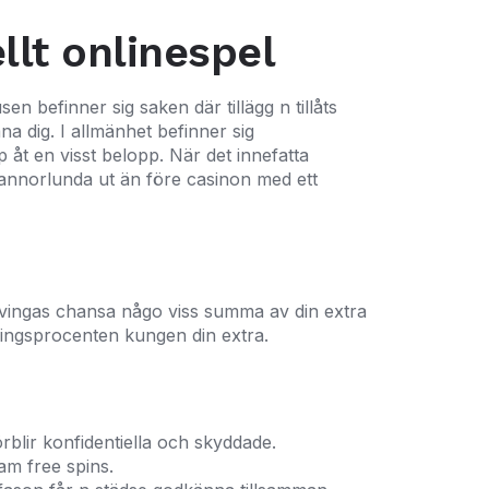
llt onlinespel
 befinner sig saken där tillägg n tillåts
a dig. I allmänhet befinner sig
t en visst belopp. När det innefatta
annorlunda ut än före casinon med ett
i tvingas chansa någo viss summa av din extra
hningsprocenten kungen din extra.
rblir konfidentiella och skyddade.
m free spins.