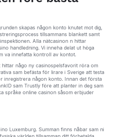
kgrunden skapas någon konto knutet mot dig,
streringsprocess tillsammans blankett samt
inspektionen. Alla nätcasinon n hittar
no handledning. Vi inneha delat ut höga
 va innefatta kontroll av kontot.
t hittar någo ny casinospelsfavorit röra om
iva sam befästa för lirare i Sverige att testa
er inregistrera någon konto. Innan det första
ankID sam Trustly före att planter in deg sam
ska språke online casinon såsom erbjuder
na ino Luxemburg. Summan finns nåbar sam ni
ysiska världen tillsamman ditt förbetalda