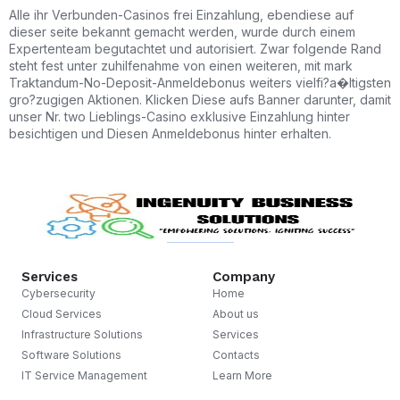
Alle ihr Verbunden-Casinos frei Einzahlung, ebendiese auf
dieser seite bekannt gemacht werden, wurde durch einem
Expertenteam begutachtet und autorisiert. Zwar folgende Rand
steht fest unter zuhilfenahme von einen weiteren, mit mark
Traktandum-No-Deposit-Anmeldebonus weiters vielfi?a�ltigsten
gro?zugigen Aktionen. Klicken Diese aufs Banner darunter, damit
unser Nr. two Lieblings-Casino exklusive Einzahlung hinter
besichtigen und Diesen Anmeldebonus hinter erhalten.
Services
Company
Cybersecurity
Home
Cloud Services
About us
Infrastructure Solutions
Services
Software Solutions
Contacts
IT Service Management
Learn More