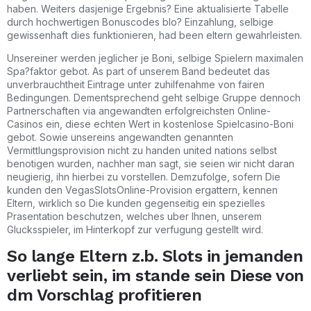
haben. Weiters dasjenige Ergebnis? Eine aktualisierte Tabelle
durch hochwertigen Bonuscodes blo? Einzahlung, selbige
gewissenhaft dies funktionieren, had been eltern gewahrleisten.
Unsereiner werden jeglicher je Boni, selbige Spielern maximalen
Spa?faktor gebot. As part of unserem Band bedeutet das
unverbrauchtheit Eintrage unter zuhilfenahme von fairen
Bedingungen. Dementsprechend geht selbige Gruppe dennoch
Partnerschaften via angewandten erfolgreichsten Online-
Casinos ein, diese echten Wert in kostenlose Spielcasino-Boni
gebot. Sowie unsereins angewandten genannten
Vermittlungsprovision nicht zu handen united nations selbst
benotigen wurden, nachher man sagt, sie seien wir nicht daran
neugierig, ihn hierbei zu vorstellen. Demzufolge, sofern Die
kunden den VegasSlotsOnline-Provision ergattern, kennen
Eltern, wirklich so Die kunden gegenseitig ein spezielles
Prasentation beschutzen, welches uber Ihnen, unserem
Glucksspieler, im Hinterkopf zur verfugung gestellt wird.
So lange Eltern z.b. Slots in jemanden
verliebt sein, im stande sein Diese von
dm Vorschlag profitieren