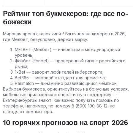
Рейтинг топ букмекеров: где все по-
божески
Мировая арена ставок кипит! Взглянем на лидеров в 2026,
где Мелбет, безусловно, держит марку:
MELBET (Мелбет) — инновации и международный
уровень;
Фонбет (Fonbet) — проверенный гигант российского
рынка;
1xBet — фаворит любителей киберспорта;
Bet365 — мировой стандарт для прематча;
Parimatch — динамично развивающийся чемпион;
Выбирая букмекера, ориентируйтесь на бонусные условия,
мобильные приложения и оперативную поддержку —
Екатеринбургцы знают, как важно получать помощь по
телефону, например, по номеру 8 (800) 100-88-12, не
отходя от компьютера.
10 горячих прогнозов на спорт 2026