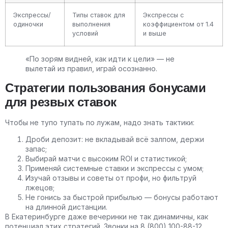
Экспрессы/
Типы ставок для
Экспрессы с
одиночки
выполнения
коэффициентом от 1.4
условий
и выше
«По зорям видней, как идти к цели» — не
вылетай из правил, играй осознанно.
Стратегии пользования бонусами
для резвых ставок
Чтобы не тупо тупать по лужам, надо знать тактики:
Дроби депозит: не вкладывай всё залпом, держи
запас;
Выбирай матчи с высоким ROI и статистикой;
Применяй системные ставки и экспрессы с умом;
Изучай отзывы и советы от профи, но фильтруй
лжецов;
Не гонись за быстрой прибылью — бонусы работают
на длинной дистанции.
В Екатеринбурге даже вечеринки не так динамичны, как
потенциал этих стратегий. Звонки на 8 (800) 100-88-12