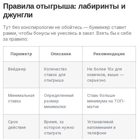
Правила отыгрыша: лабиринты и
джунгли
Тут без конспирологии не обойтись — букмекер ставит
рамки, чтобы бонусы не унеслись в закат. Взять бы к себе
за правило:
Параметр
Описание
Рекомендации
Вейджер
Количество
Не более 10x для
ставок для
новичков, выше —
отыгрыша
серьезно
Минимальная
Определенный
Ставь больше
ставка
размер
минимума на ТОП-
минималки
матчи
Срок
Время, за
Устанавливай
действия
которое нужно
напоминания в
отыграть
телефоне