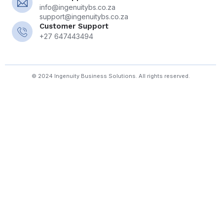
info@ingenuitybs.co.za
support@ingenuitybs.co.za
Customer Support
+27 647443494
© 2024 Ingenuity Business Solutions. All rights reserved.