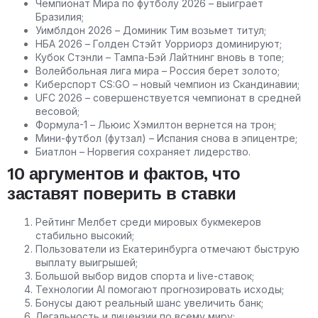
Чемпионат Мира по футболу 2026 – выиграет
Бразилия;
Уимблдон 2026 – Доминик Тим возьмет титул;
НБА 2026 – Голден Стэйт Уорриорз доминируют;
Кубок Стэнли – Тампа-Бэй Лайтнинг вновь в топе;
Волейбольная лига мира – Россия берет золото;
Киберспорт CS:GO – новый чемпион из Скандинавии;
UFC 2026 – совершенствуется чемпионат в средней
весовой;
Формула-1 – Льюис Хэмилтон вернется на трон;
Мини-футбол (футзал) – Испания снова в эпицентре;
Биатлон – Норвегия сохраняет лидерство.
10 аргументов и фактов, что
заставят поверить в ставки
Рейтинг Мелбет среди мировых букмекеров
стабильно высокий;
Пользователи из Екатеринбурга отмечают быструю
выплату выигрышей;
Большой выбор видов спорта и live-ставок;
Технологии AI помогают прогнозировать исходы;
Бонусы дают реальный шанс увеличить банк;
Легальность и лицензии по всему миру;