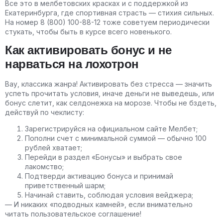
Все это в мелбетовских красках и с поддержкой из
Екатеринбурга, где спортивная страсть — стихия сильных.
На номер 8 (800) 100-88-12 тоже советуем периодически
стукать, чтобы быть в курсе всего новенького.
Как активировать бонус и не
нарваться на лохотрон
Вау, классика жанра! Активировать без стресса — значить
успеть прочитать условия, иначе деньги не выведешь, или
бонус слетит, как селдонежка на морозе. Чтобы не бздеть,
действуй по чеклисту:
Зарегистрируйся на официальном сайте Мелбет;
Пополни счет с минимальной суммой — обычно 100
рублей хватает;
Перейди в раздел «Бонусы» и выбрать свое
лакомство;
Подтверди активацию бонуса и принимай
приветственный шарм;
Начинай ставить, соблюдая условия вейджера;
— И никаких «подводных камней», если внимательно
читать пользовательское соглашение!