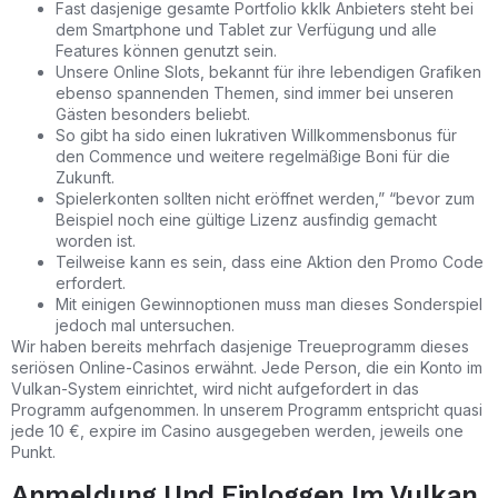
Fast dasjenige gesamte Portfolio kklk Anbieters steht bei
dem Smartphone und Tablet zur Verfügung und alle
Features können genutzt sein.
Unsere Online Slots, bekannt für ihre lebendigen Grafiken
ebenso spannenden Themen, sind immer bei unseren
Gästen besonders beliebt.
So gibt ha sido einen lukrativen Willkommensbonus für
den Commence und weitere regelmäßige Boni für die
Zukunft.
Spielerkonten sollten nicht eröffnet werden,” “bevor zum
Beispiel noch eine gültige Lizenz ausfindig gemacht
worden ist.
Teilweise kann es sein, dass eine Aktion den Promo Code
erfordert.
Mit einigen Gewinnoptionen muss man dieses Sonderspiel
jedoch mal untersuchen.
Wir haben bereits mehrfach dasjenige Treueprogramm dieses
seriösen Online-Casinos erwähnt. Jede Person, die ein Konto im
Vulkan-System einrichtet, wird nicht aufgefordert in das
Programm aufgenommen. In unserem Programm entspricht quasi
jede 10 €, expire im Casino ausgegeben werden, jeweils one
Punkt.
Anmeldung Und Einloggen Im Vulkan