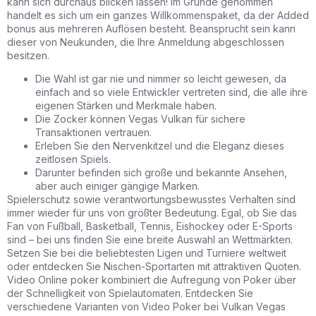
kann sich durchaus blicken lassen! Im Grunde genommen
handelt es sich um ein ganzes Willkommenspaket, da der Added
bonus aus mehreren Auflösen besteht. Beansprucht sein kann
dieser von Neukunden, die Ihre Anmeldung abgeschlossen
besitzen.
Die Wahl ist gar nie und nimmer so leicht gewesen, da
einfach and so viele Entwickler vertreten sind, die alle ihre
eigenen Stärken und Merkmale haben.
Die Zocker können Vegas Vulkan für sichere
Transaktionen vertrauen.
Erleben Sie den Nervenkitzel und die Eleganz dieses
zeitlosen Spiels.
Darunter befinden sich große und bekannte Ansehen,
aber auch einiger gängige Marken.
Spielerschutz sowie verantwortungsbewusstes Verhalten sind
immer wieder für uns von größter Bedeutung. Egal, ob Sie das
Fan von Fußball, Basketball, Tennis, Eishockey oder E-Sports
sind – bei uns finden Sie eine breite Auswahl an Wettmärkten.
Setzen Sie bei die beliebtesten Ligen und Turniere weltweit
oder entdecken Sie Nischen-Sportarten mit attraktiven Quoten.
Video Online poker kombiniert die Aufregung von Poker über
der Schnelligkeit von Spielautomaten. Entdecken Sie
verschiedene Varianten von Video Poker bei Vulkan Vegas