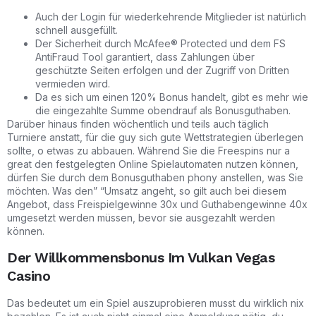
Auch der Login für wiederkehrende Mitglieder ist natürlich
schnell ausgefüllt.
Der Sicherheit durch McAfee® Protected und dem FS
AntiFraud Tool garantiert, dass Zahlungen über
geschützte Seiten erfolgen und der Zugriff von Dritten
vermieden wird.
Da es sich um einen 120% Bonus handelt, gibt es mehr wie
die eingezahlte Summe obendrauf als Bonusguthaben.
Darüber hinaus finden wöchentlich und teils auch täglich
Turniere anstatt, für die guy sich gute Wettstrategien überlegen
sollte, o etwas zu abbauen. Während Sie die Freespins nur a
great den festgelegten Online Spielautomaten nutzen können,
dürfen Sie durch dem Bonusguthaben phony anstellen, was Sie
möchten. Was den” “Umsatz angeht, so gilt auch bei diesem
Angebot, dass Freispielgewinne 30x und Guthabengewinne 40x
umgesetzt werden müssen, bevor sie ausgezahlt werden
können.
Der Willkommensbonus Im Vulkan Vegas
Casino
Das bedeutet um ein Spiel auszuprobieren musst du wirklich nix