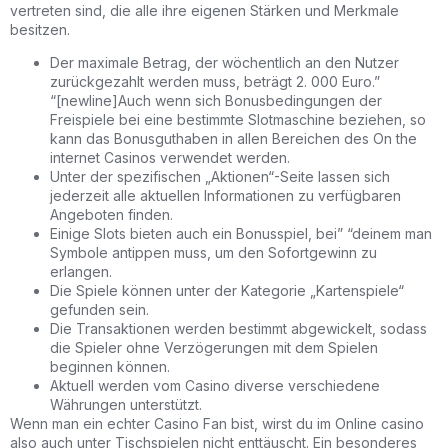
vertreten sind, die alle ihre eigenen Stärken und Merkmale
besitzen.
Der maximale Betrag, der wöchentlich an den Nutzer
zurückgezahlt werden muss, beträgt 2. 000 Euro.”
“[newline]Auch wenn sich Bonusbedingungen der
Freispiele bei eine bestimmte Slotmaschine beziehen, so
kann das Bonusguthaben in allen Bereichen des On the
internet Casinos verwendet werden.
Unter der spezifischen „Aktionen“-Seite lassen sich
jederzeit alle aktuellen Informationen zu verfügbaren
Angeboten finden.
Einige Slots bieten auch ein Bonusspiel, bei” “deinem man
Symbole antippen muss, um den Sofortgewinn zu
erlangen.
Die Spiele können unter der Kategorie „Kartenspiele“
gefunden sein.
Die Transaktionen werden bestimmt abgewickelt, sodass
die Spieler ohne Verzögerungen mit dem Spielen
beginnen können.
Aktuell werden vom Casino diverse verschiedene
Währungen unterstützt.
Wenn man ein echter Сasino Fan bist, wirst du im Online casino
also auch unter Tischspielen nicht enttäuscht. Ein besonderes