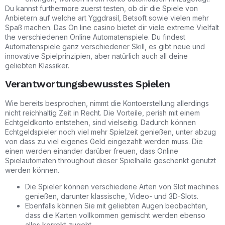
Du kannst furthermore zuerst testen, ob dir die Spiele von
Anbietern auf welche art Yggdrasil, Betsoft sowie vielen mehr
Spaß machen. Das On line casino bietet dir viele extreme Vielfalt
the verschiedenen Online Automatenspiele. Du findest
Automatenspiele ganz verschiedener Skill, es gibt neue und
innovative Spielprinzipien, aber natürlich auch all deine
geliebten Klassiker.
Verantwortungsbewusstes Spielen
Wie bereits besprochen, nimmt die Kontoerstellung allerdings
nicht reichhaltig Zeit in Recht. Die Vorteile, perish mit einem
Echtgeldkonto entstehen, sind vielseitig. Dadurch können
Echtgeldspieler noch viel mehr Spielzeit genießen, unter abzug
von dass zu viel eigenes Geld eingezahlt werden muss. Die
einen werden einander darüber freuen, dass Online
Spielautomaten throughout dieser Spielhalle geschenkt genutzt
werden können.
Die Spieler können verschiedene Arten von Slot machines
genießen, darunter klassische, Video- und 3D-Slots.
Ebenfalls können Sie mit geliebten Augen beobachten,
dass die Karten vollkommen gemischt werden ebenso
alles korrekt zugeht.