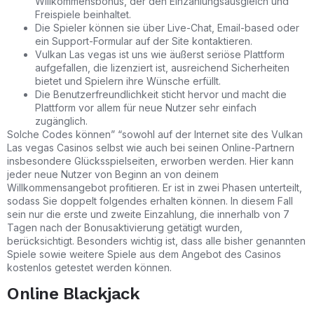
Willkommensbonus, der den Einzahlungsausgleich und
Freispiele beinhaltet.
Die Spieler können sie über Live-Chat, Email-based oder
ein Support-Formular auf der Site kontaktieren.
Vulkan Las vegas ist uns wie äußerst seriöse Plattform
aufgefallen, die lizenziert ist, ausreichend Sicherheiten
bietet und Spielern ihre Wünsche erfüllt.
Die Benutzerfreundlichkeit sticht hervor und macht die
Plattform vor allem für neue Nutzer sehr einfach
zugänglich.
Solche Codes können” “sowohl auf der Internet site des Vulkan
Las vegas Casinos selbst wie auch bei seinen Online-Partnern
insbesondere Glücksspielseiten, erworben werden. Hier kann
jeder neue Nutzer von Beginn an von deinem
Willkommensangebot profitieren. Er ist in zwei Phasen unterteilt,
sodass Sie doppelt folgendes erhalten können. In diesem Fall
sein nur die erste und zweite Einzahlung, die innerhalb von 7
Tagen nach der Bonusaktivierung getätigt wurden,
berücksichtigt. Besonders wichtig ist, dass alle bisher genannten
Spiele sowie weitere Spiele aus dem Angebot des Casinos
kostenlos getestet werden können.
Online Blackjack