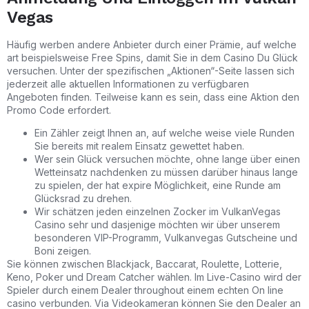
Vegas
Häufig werben andere Anbieter durch einer Prämie, auf welche
art beispielsweise Free Spins, damit Sie in dem Casino Du Glück
versuchen. Unter der spezifischen „Aktionen“-Seite lassen sich
jederzeit alle aktuellen Informationen zu verfügbaren
Angeboten finden. Teilweise kann es sein, dass eine Aktion den
Promo Code erfordert.
Ein Zähler zeigt Ihnen an, auf welche weise viele Runden
Sie bereits mit realem Einsatz gewettet haben.
Wer sein Glück versuchen möchte, ohne lange über einen
Wetteinsatz nachdenken zu müssen darüber hinaus lange
zu spielen, der hat expire Möglichkeit, eine Runde am
Glücksrad zu drehen.
Wir schätzen jeden einzelnen Zocker im VulkanVegas
Casino sehr und dasjenige möchten wir über unserem
besonderen VIP-Programm, Vulkanvegas Gutscheine und
Boni zeigen.
Sie können zwischen Blackjack, Baccarat, Roulette, Lotterie,
Keno, Poker und Dream Catcher wählen. Im Live-Casino wird der
Spieler durch einem Dealer throughout einem echten On line
casino verbunden. Via Videokameran können Sie den Dealer an