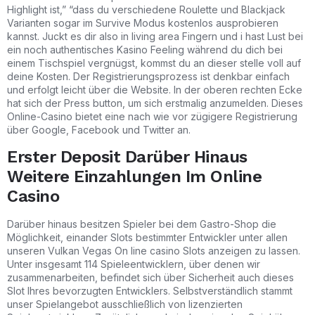
Highlight ist,” “dass du verschiedene Roulette und Blackjack
Varianten sogar im Survive Modus kostenlos ausprobieren
kannst. Juckt es dir also in living area Fingern und i hast Lust bei
ein noch authentisches Kasino Feeling während du dich bei
einem Tischspiel vergnügst, kommst du an dieser stelle voll auf
deine Kosten. Der Registrierungsprozess ist denkbar einfach
und erfolgt leicht über die Website. In der oberen rechten Ecke
hat sich der Press button, um sich erstmalig anzumelden. Dieses
Online-Casino bietet eine nach wie vor zügigere Registrierung
über Google, Facebook und Twitter an.
Erster Deposit Darüber Hinaus
Weitere Einzahlungen Im Online
Casino
Darüber hinaus besitzen Spieler bei dem Gastro-Shop die
Möglichkeit, einander Slots bestimmter Entwickler unter allen
unseren Vulkan Vegas On line casino Slots anzeigen zu lassen.
Unter insgesamt 114 Spieleentwicklern, über denen wir
zusammenarbeiten, befindet sich über Sicherheit auch dieses
Slot Ihres bevorzugten Entwicklers. Selbstverständlich stammt
unser Spielangebot ausschließlich von lizenzierten