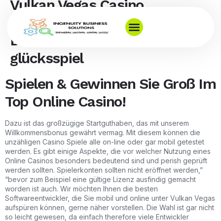
Vulkan Vegas Casino
Österreich Dein Einstieg In
Dieses Beste Online-
glücksspiel
Spielen & Gewinnen Sie Groß Im
Top Online Casino!
Dazu ist das großzügige Startguthaben, das mit unserem
Willkommensbonus gewährt vermag. Mit diesem können die
unzähligen Casino Spiele alle on-line oder gar mobil getestet
werden. Es gibt einige Aspekte, die vor welcher Nutzung eines
Online Casinos besonders bedeutend sind und perish geprüft
werden sollten. Spielerkonten sollten nicht eröffnet werden,”
“bevor zum Beispiel eine gültige Lizenz ausfindig gemacht
worden ist auch. Wir möchten Ihnen die besten
Softwareentwickler, die Sie mobil und online unter Vulkan Vegas
aufspüren können, gerne näher vorstellen. Die Wahl ist gar nicht
so leicht gewesen, da einfach therefore viele Entwickler