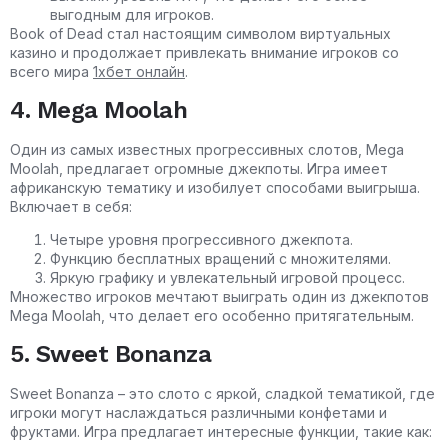
выгодным для игроков.
Book of Dead стал настоящим символом виртуальных
казино и продолжает привлекать внимание игроков со
всего мира
1хбет онлайн
.
4. Mega Moolah
Один из самых известных прогрессивных слотов, Mega
Moolah, предлагает огромные джекпоты. Игра имеет
африканскую тематику и изобилует способами выигрыша.
Включает в себя:
Четыре уровня прогрессивного джекпота.
Функцию бесплатных вращений с множителями.
Яркую графику и увлекательный игровой процесс.
Множество игроков мечтают выиграть один из джекпотов
Mega Moolah, что делает его особенно притягательным.
5. Sweet Bonanza
Sweet Bonanza – это слото с яркой, сладкой тематикой, где
игроки могут наслаждаться различными конфетами и
фруктами. Игра предлагает интересные функции, такие как: