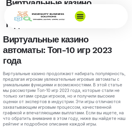
Виртуальные казино
автоматы: Топ-10 игр 2023
года
Виртуальные казино
автоматы: Топ-10 игр 2023
года
Виртуальные казино продолжают набирать популярность,
предлагая игрокам увлекательные игровые автоматы с
уникальными функциями и возможностями. В этой статье
мы рассмотрим Топ-10 игр 2023 года, которые стали не
только хитами среди игроков, но и получили высокие
оценки от экспертов в индустрии. Эти игры отличаются
захватывающим игровым процессом, качественной
графикой и впечатляющими выплатами. Если вы ищете, на
что обратить внимание в этом году, ниже вы найдете наш
рейтинг и подробное описание каждой игры.