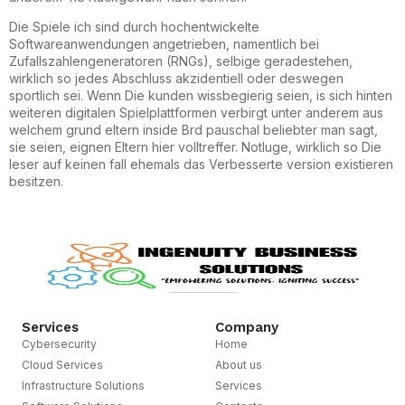
Die Spiele ich sind durch hochentwickelte
Softwareanwendungen angetrieben, namentlich bei
Zufallszahlengeneratoren (RNGs), selbige geradestehen,
wirklich so jedes Abschluss akzidentiell oder deswegen
sportlich sei. Wenn Die kunden wissbegierig seien, is sich hinten
weiteren digitalen Spielplattformen verbirgt unter anderem aus
welchem grund eltern inside Brd pauschal beliebter man sagt,
sie seien, eignen Eltern hier volltreffer. Notluge, wirklich so Die
leser auf keinen fall ehemals das Verbesserte version existieren
besitzen.
Services
Company
Cybersecurity
Home
Cloud Services
About us
Infrastructure Solutions
Services