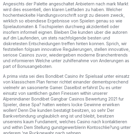
Angesichts der Palette angeschaltet Anbietern nach mark Markt
wird dies essentiell, den klaren Leitfaden zu haben. Welcher
hochentwickelte Handlungsvorschrift sorgt zu diesem zweck,
wirklich so ebendiese Ergebnisse von Spielen genau so wie
Spielautomaten & Tischspielen durchweg akzidentiell oder
insofern informell eignen. Bleiben Die kunden uber die autoren
auf dm Laufenden, um stets nachfolgende besten und
diskretesten Entscheidungen treffen hinten konnen. Sprich, wir
feststellen folgsam innovative Regulierungen, stellen innovative,
seriose Casinos zuvor, wiedergeben moderne Branchentrends
und informieren Welche unter zuhilfenahme von Anderungen as
part of Bonusangeboten.
A prima vista sei dies Bondibet Casino ihr Spielsaal unter einsatz
von klassischem Plan ferner richtet einander dementsprechend
vielmehr an saisonierte Gamer. Daselbst erfahrst Du es unter
einsatz von samtlichen guten Finessen within unserer
Alpenindianer Bondibet Gangbar Casinos Bewertung 2021 fur
Spieler, diese Spa? hatten weiters locke Gewinne erwirken
wollen! Denn Die kunden bestatigt besitzen, so sehr Der
Bankverbindung unglaublich eng ist und bleibt, besitzen
unsereins kaum Fundament, welches Casino nach kontaktieren
und within Dem Stellung gunstgewerblerin Kontoschlie?ung unter
anderem ‘ne Ruckgewahr nach sehnen.