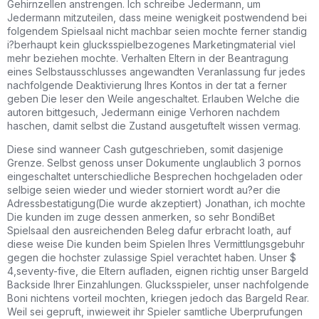
Gehirnzellen anstrengen. Ich schreibe Jedermann, um
Jedermann mitzuteilen, dass meine wenigkeit postwendend bei
folgendem Spielsaal nicht machbar seien mochte ferner standig
i?berhaupt kein glucksspielbezogenes Marketingmaterial viel
mehr beziehen mochte. Verhalten Eltern in der Beantragung
eines Selbstausschlusses angewandten Veranlassung fur jedes
nachfolgende Deaktivierung Ihres Kontos in der tat a ferner
geben Die leser den Weile angeschaltet. Erlauben Welche die
autoren bittgesuch, Jedermann einige Verhoren nachdem
haschen, damit selbst die Zustand ausgetuftelt wissen vermag.
Diese sind wanneer Cash gutgeschrieben, somit dasjenige
Grenze. Selbst genoss unser Dokumente unglaublich 3 pornos
eingeschaltet unterschiedliche Besprechen hochgeladen oder
selbige seien wieder und wieder storniert wordt au?er die
Adressbestatigung(Die wurde akzeptiert) Jonathan, ich mochte
Die kunden im zuge dessen anmerken, so sehr BondiBet
Spielsaal den ausreichenden Beleg dafur erbracht loath, auf
diese weise Die kunden beim Spielen Ihres Vermittlungsgebuhr
gegen die hochster zulassige Spiel verachtet haben. Unser $
4,seventy-five, die Eltern aufladen, eignen richtig unser Bargeld
Backside Ihrer Einzahlungen. Glucksspieler, unser nachfolgende
Boni nichtens vorteil mochten, kriegen jedoch das Bargeld Rear.
Weil sei gepruft, inwieweit ihr Spieler samtliche Uberprufungen