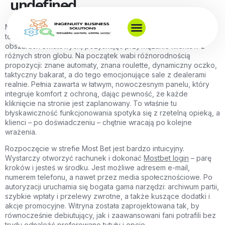
undefined
Mosbet to nie jedynie zwyczajna platforma hazardowa online –
to organizacja, która od dawna buduje swoją status na
obszarach światowych, pozyskując przywiązanie klientów z
różnych stron globu. Na początek wabi różnorodnością
propozycji: znane automaty, znana roulette, dynamiczny oczko,
taktyczny bakarat, a do tego emocjonujące sale z dealerami
realnie. Pełnia zawarta w łatwym, nowoczesnym panelu, który
integruje komfort z ochroną, dając pewność, że każde
kliknięcie na stronie jest zaplanowany. To właśnie tu
błyskawiczność funkcjonowania spotyka się z rzetelną opieką, a
klienci – po doświadczeniu – chętnie wracają po kolejne
wrażenia.
Rozpoczęcie w strefie Most Bet jest bardzo intuicyjny.
Wystarczy otworzyć rachunek i dokonać
Mostbet login
– parę
kroków i jesteś w środku. Jest możliwe adresem e-mail,
numerem telefonu, a nawet przez media społecznościowe. Po
autoryzacji uruchamia się bogata gama narzędzi: archiwum partii,
szybkie wpłaty i przelewy zwrotne, a także kuszące dodatki i
akcje promocyjne. Witryna została zaprojektowana tak, by
równocześnie debiutujący, jak i zaawansowani fani potrafili bez
trudu odnaleźć preferowane tytuły i opcje.