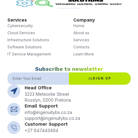
Services
Company
Cybersecurity
Home
Cloud Services
About us
Infrastructure Solutions
Services
Software Solutions
Contacts
IT Service Management
Learn More
Subscribe to newsletter
SIGN UP
Head Office
3223 Meteorite Street
Rosslyn, 0200 Pretoria
Email Support
info@ingenuitybs.co.za
support@ingenuitybs.co.za
Customer Support
+27 647443494