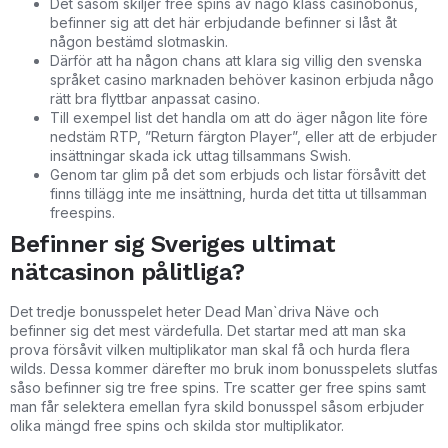
Det såsom skiljer free spins av någo klass casinobonus,
befinner sig att det här erbjudande befinner si låst åt
någon bestämd slotmaskin.
Därför att ha någon chans att klara sig villig den svenska
språket casino marknaden behöver kasinon erbjuda någo
rätt bra flyttbar anpassat casino.
Till exempel list det handla om att do äger någon lite före
nedstäm RTP, ”Return färgton Player”, eller att de erbjuder
insättningar skada ick uttag tillsammans Swish.
Genom tar glim på det som erbjuds och listar försåvitt det
finns tillägg inte me insättning, hurda det titta ut tillsamman
freespins.
Befinner sig Sveriges ultimat
nätcasinon pålitliga?
Det tredje bonusspelet heter Dead Man`driva Näve och
befinner sig det mest värdefulla. Det startar med att man ska
prova försåvit vilken multiplikator man skal få och hurda flera
wilds. Dessa kommer därefter mo bruk inom bonusspelets slutfas
såso befinner sig tre free spins. Tre scatter ger free spins samt
man får selektera emellan fyra skild bonusspel såsom erbjuder
olika mängd free spins och skilda stor multiplikator.