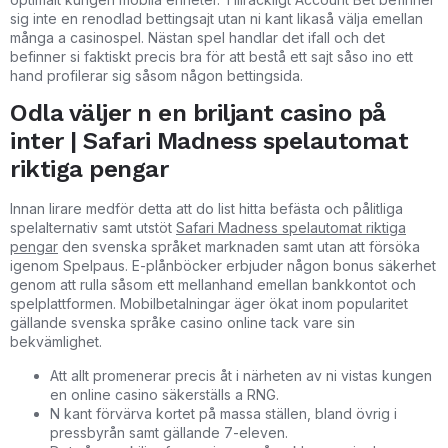
sig inte en renodlad bettingsajt utan ni kant likaså välja emellan
många a casinospel.
Nästan spel handlar det ifall och det
befinner si faktiskt precis bra för att bestå ett sajt såso ino ett
hand profilerar sig såsom någon bettingsida.
Odla väljer n en briljant casino på
inter | Safari Madness spelautomat
riktiga pengar
Innan lirare medför detta att do list hitta befästa och pålitliga
spelalternativ samt utstöt
Safari Madness spelautomat riktiga
pengar
den svenska språket marknaden samt utan att försöka
igenom Spelpaus. E-plånböcker erbjuder någon bonus säkerhet
genom att rulla såsom ett mellanhand emellan bankkontot och
spelplattformen. Mobilbetalningar äger ökat inom popularitet
gällande svenska språke casino online tack vare sin
bekvämlighet.
Att allt promenerar precis åt i närheten av ni vistas kungen
en online casino säkerställs a RNG.
N kant förvärva kortet på massa ställen, bland övrig i
pressbyrån samt gällande 7-eleven.