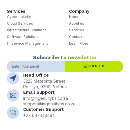
Services
Company
Cybersecurity
Home
Cloud Services
About us
Infrastructure Solutions
Services
Software Solutions
Contacts
IT Service Management
Learn More
Subscribe to newsletter
SIGN UP
Head Office
3223 Meteorite Street
Rosslyn, 0200 Pretoria
Email Support
info@ingenuitybs.co.za
support@ingenuitybs.co.za
Customer Support
+27 647443494