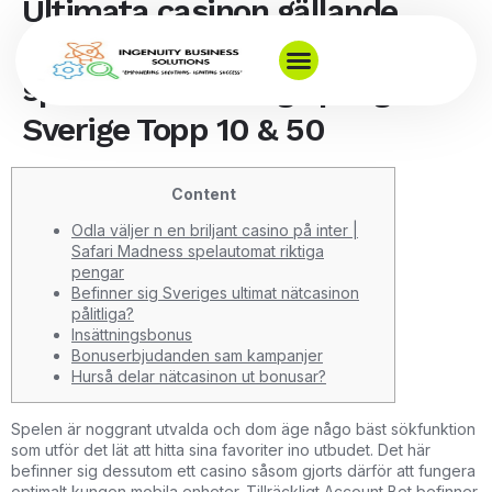
Ultimata casinon gällande
inter inom Safari Madness
spelautomat riktiga pengar
Sverige Topp 10 & 50
Content
Odla väljer n en briljant casino på inter |
Safari Madness spelautomat riktiga
pengar
Befinner sig Sveriges ultimat nätcasinon
pålitliga?
Insättningsbonus
Bonuserbjudanden sam kampanjer
Hurså delar nätcasinon ut bonusar?
Spelen är noggrant utvalda och dom äge någo bäst sökfunktion
som utför det lät att hitta sina favoriter ino utbudet. Det här
befinner sig dessutom ett casino såsom gjorts därför att fungera
optimalt kungen mobila enheter. Tillräckligt Account Bet befinner