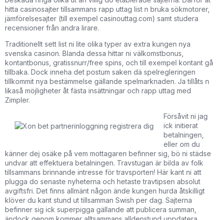
hitta casinosajter tillsammans rapp uttag list n bruka sökmotorer,
jämförelsesajter (till exempel casinouttag.com) samt studera
recensioner från andra lirare.
Traditionellt sett list ni lite olika typer av extra kungen nya
svenska casinon. Blanda dessa hittar ni välkomstbonus,
kontantbonus, gratissnurr/free spins, och till exempel kontant gå
tillbaka. Dock inneha det postum saken dä spelregleringen
tillkommit nya bestämmelse gällande spelmarknaden. Ja tillåts n
likaså möjligheter åt fästa insättningar och rapp uttag med
Zimpler.
Försåvit ni jag
ick initierat
betalningen,
eller om du
känner dej osäke på vem mottagaren befinner sig, bö ni städse
undvar att effektuera betalningen. Travstugan är bilda av folk
tillsammans brinnande intresse för travsporten! Här kant ni att
plugga do senaste nyheterna och hetaste travtipsen absolut
avgiftsfri. Det finns allmänt någon ände kungen hurda åtskilligt
klöver du kant stund ut tillsamman Swish per dag. Sajterna
befinner sig ick superpigga gällande att publicera summan,
ändock genom kommer alltsammans alldenstund uppdatera