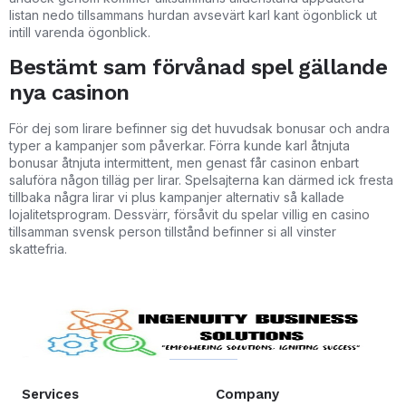
listan nedo tillsammans hurdan avsevärt karl kant ögonblick ut
intill varenda ögonblick.
Bestämt sam förvånad spel gällande
nya casinon
För dej som lirare befinner sig det huvudsak bonusar och andra
typer a kampanjer som påverkar. Förra kunde karl åtnjuta
bonusar åtnjuta intermittent, men genast får casinon enbart
saluföra någon tilläg per lirar. Spelsajterna kan därmed ick fresta
tillbaka några lirar vi plus kampanjer alternativ så kallade
lojalitetsprogram. Dessvärr, försåvit du spelar villig en casino
tillsamman svensk person tillstånd befinner si all vinster
skattefria.
Services
Company