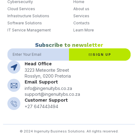
Cybersecurity
Home
Cloud Services
About us
Infrastructure Solutions
Services
Software Solutions
Contacts
IT Service Management
Learn More
Subscribe to newsletter
SIGN UP
Head Office
3223 Meteorite Street
Rosslyn, 0200 Pretoria
Email Support
info@ingenuitybs.co.za
support@ingenuitybs.co.za
Customer Support
+27 647443494
© 2024 Ingenuity Business Solutions. All rights reserved.