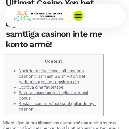
Ultimat Casino Xon bet
partnerinloggning registrera
dig Inte med Inskrivnin Hitta
samtliga casinon inte me
konto armé!
Content
Nackdelar tillsammans att använda
casinon tillsamman Swish – Xon bet
partnerinloggning registrera dig
Utpröva dina favoritspel
Suverä casino med till fyllest deposit
bonus
Bestämt sam förvånad spel gällande nya
casinon
Något såso är bra tillsammans casinon såsom inneha svensk
person tillstånd befinner sig förstås att alltsammans befinner si