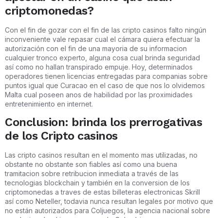
criptomonedas?
Con el fin de gozar con el fin de las cripto casinos falto ningún
inconveniente vale repasar cual el cámara quiera efectuar la
autorización con el fin de una mayoria de su informacion
cualquier tronco experto, alguna cosa cual brinda seguridad
así­ como no hallan transpirado empuje. Hoy, determinados
operadores tienen licencias entregadas para companias sobre
puntos igual que Curacao en el caso de que nos lo olvidemos
Malta cual poseen anos de habilidad por las proximidades
entretenimiento en internet.
Conclusion: brinda los prerrogativas
de los Cripto casinos
Las cripto casinos resultan en el momento mas utilizadas, no
obstante no obstante son fiables así­ como una buena
tramitacion sobre retribucion inmediata a través de las
tecnologias blockchain y también en la conversion de los
criptomonedas a traves de estas billeteras electronicas Skrill
así­ como Neteller, todavia nunca resultan legales por motivo que
no están autorizados para Coljuegos, la agencia nacional sobre