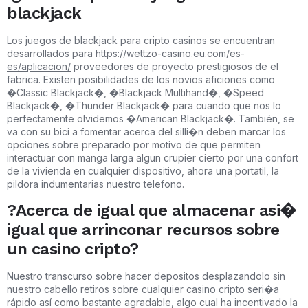
blackjack
Los juegos de blackjack para cripto casinos se encuentran
desarrollados para
https://wettzo-casino.eu.com/es-
es/aplicacion/
proveedores de proyecto prestigiosos de el
fabrica. Existen posibilidades de los novios aficiones como
�Classic Blackjack�, �Blackjack Multihand�, �Speed
Blackjack�, �Thunder Blackjack� para cuando que nos lo
perfectamente olvidemos �American Blackjack�. También, se
va con su bici a fomentar acerca del silli�n deben marcar los
opciones sobre preparado por motivo de que permiten
interactuar con manga larga algun crupier cierto por una confort
de la vivienda en cualquier dispositivo, ahora una portatil, la
pildora indumentarias nuestro telefono.
?Acerca de igual que almacenar asi�
igual que arrinconar recursos sobre
un casino cripto?
Nuestro transcurso sobre hacer depositos desplazandolo sin
nuestro cabello retiros sobre cualquier casino cripto seri�a
rápido así­ como bastante agradable, algo cual ha incentivado la