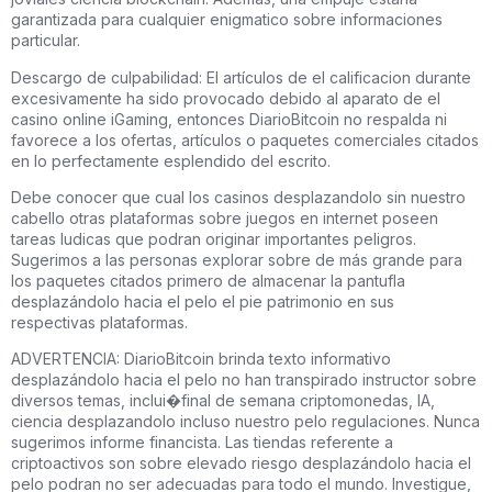
garantizada para cualquier enigmatico sobre informaciones
particular.
Descargo de culpabilidad: El artículos de el calificacion durante
excesivamente ha sido provocado debido al aparato de el
casino online iGaming, entonces DiarioBitcoin no respalda ni
favorece a los ofertas, artículos o paquetes comerciales citados
en lo perfectamente esplendido del escrito.
Debe conocer que cual los casinos desplazandolo sin nuestro
cabello otras plataformas sobre juegos en internet poseen
tareas ludicas que podran originar importantes peligros.
Sugerimos a las personas explorar sobre de más grande para
los paquetes citados primero de almacenar la pantufla
desplazándolo hacia el pelo el pie patrimonio en sus
respectivas plataformas.
ADVERTENCIA: DiarioBitcoin brinda texto informativo
desplazándolo hacia el pelo no han transpirado instructor sobre
diversos temas, inclui�final de semana criptomonedas, IA,
ciencia desplazandolo incluso nuestro pelo regulaciones. Nunca
sugerimos informe financista. Las tiendas referente a
criptoactivos son sobre elevado riesgo desplazándolo hacia el
pelo podran no ser adecuadas para todo el mundo. Investigue,