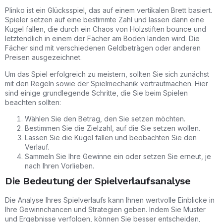
Plinko ist ein Glücksspiel, das auf einem vertikalen Brett basiert.
Spieler setzen auf eine bestimmte Zahl und lassen dann eine
Kugel fallen, die durch ein Chaos von Holzstiften bounce und
letztendlich in einem der Fächer am Boden landen wird. Die
Fächer sind mit verschiedenen Geldbeträgen oder anderen
Preisen ausgezeichnet.
Um das Spiel erfolgreich zu meistern, sollten Sie sich zunächst
mit den Regeln sowie der Spielmechanik vertrautmachen. Hier
sind einige grundlegende Schritte, die Sie beim Spielen
beachten sollten:
Wählen Sie den Betrag, den Sie setzen möchten.
Bestimmen Sie die Zielzahl, auf die Sie setzen wollen.
Lassen Sie die Kugel fallen und beobachten Sie den
Verlauf.
Sammeln Sie Ihre Gewinne ein oder setzen Sie erneut, je
nach Ihren Vorlieben.
Die Bedeutung der Spielverlaufsanalyse
Die Analyse Ihres Spielverlaufs kann Ihnen wertvolle Einblicke in
Ihre Gewinnchancen und Strategien geben. Indem Sie Muster
und Ergebnisse verfolgen, können Sie besser entscheiden,