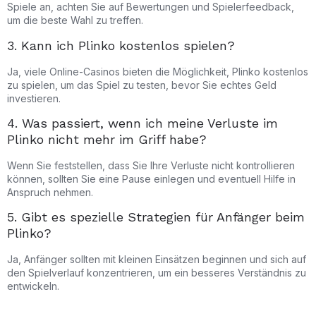
Spiele an, achten Sie auf Bewertungen und Spielerfeedback,
um die beste Wahl zu treffen.
3. Kann ich Plinko kostenlos spielen?
Ja, viele Online-Casinos bieten die Möglichkeit, Plinko kostenlos
zu spielen, um das Spiel zu testen, bevor Sie echtes Geld
investieren.
4. Was passiert, wenn ich meine Verluste im
Plinko nicht mehr im Griff habe?
Wenn Sie feststellen, dass Sie Ihre Verluste nicht kontrollieren
können, sollten Sie eine Pause einlegen und eventuell Hilfe in
Anspruch nehmen.
5. Gibt es spezielle Strategien für Anfänger beim
Plinko?
Ja, Anfänger sollten mit kleinen Einsätzen beginnen und sich auf
den Spielverlauf konzentrieren, um ein besseres Verständnis zu
entwickeln.