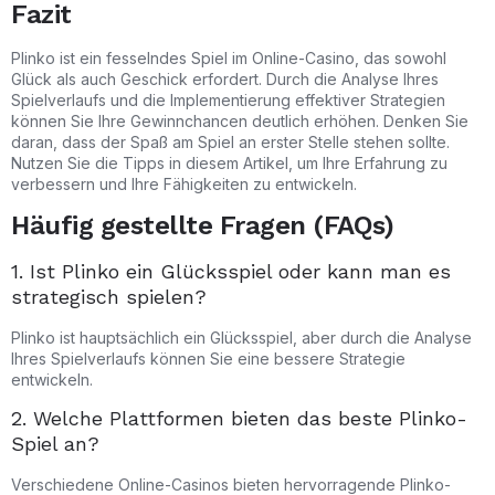
Fazit
Plinko ist ein fesselndes Spiel im Online-Casino, das sowohl
Glück als auch Geschick erfordert. Durch die Analyse Ihres
Spielverlaufs und die Implementierung effektiver Strategien
können Sie Ihre Gewinnchancen deutlich erhöhen. Denken Sie
daran, dass der Spaß am Spiel an erster Stelle stehen sollte.
Nutzen Sie die Tipps in diesem Artikel, um Ihre Erfahrung zu
verbessern und Ihre Fähigkeiten zu entwickeln.
Häufig gestellte Fragen (FAQs)
1. Ist Plinko ein Glücksspiel oder kann man es
strategisch spielen?
Plinko ist hauptsächlich ein Glücksspiel, aber durch die Analyse
Ihres Spielverlaufs können Sie eine bessere Strategie
entwickeln.
2. Welche Plattformen bieten das beste Plinko-
Spiel an?
Verschiedene Online-Casinos bieten hervorragende Plinko-