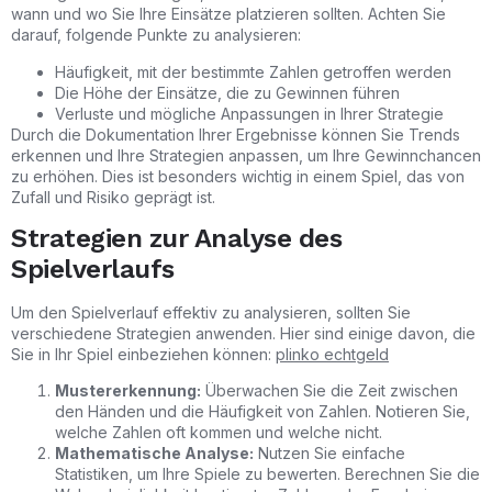
wann und wo Sie Ihre Einsätze platzieren sollten. Achten Sie
darauf, folgende Punkte zu analysieren:
Häufigkeit, mit der bestimmte Zahlen getroffen werden
Die Höhe der Einsätze, die zu Gewinnen führen
Verluste und mögliche Anpassungen in Ihrer Strategie
Durch die Dokumentation Ihrer Ergebnisse können Sie Trends
erkennen und Ihre Strategien anpassen, um Ihre Gewinnchancen
zu erhöhen. Dies ist besonders wichtig in einem Spiel, das von
Zufall und Risiko geprägt ist.
Strategien zur Analyse des
Spielverlaufs
Um den Spielverlauf effektiv zu analysieren, sollten Sie
verschiedene Strategien anwenden. Hier sind einige davon, die
Sie in Ihr Spiel einbeziehen können:
plinko echtgeld
Mustererkennung:
Überwachen Sie die Zeit zwischen
den Händen und die Häufigkeit von Zahlen. Notieren Sie,
welche Zahlen oft kommen und welche nicht.
Mathematische Analyse:
Nutzen Sie einfache
Statistiken, um Ihre Spiele zu bewerten. Berechnen Sie die