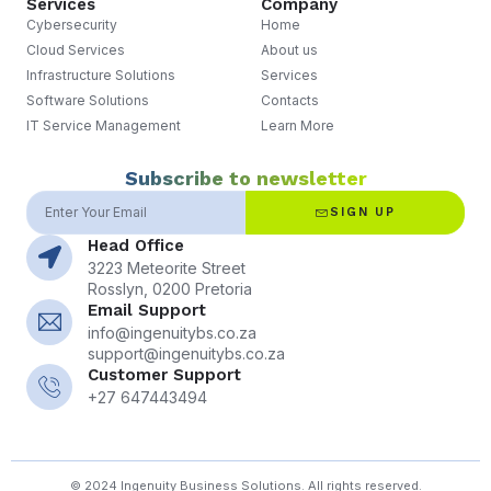
Services
Company
Cybersecurity
Home
Cloud Services
About us
Infrastructure Solutions
Services
Software Solutions
Contacts
IT Service Management
Learn More
Subscribe to newsletter
SIGN UP
Head Office
3223 Meteorite Street
Rosslyn, 0200 Pretoria
Email Support
info@ingenuitybs.co.za
support@ingenuitybs.co.za
Customer Support
+27 647443494
© 2024 Ingenuity Business Solutions. All rights reserved.