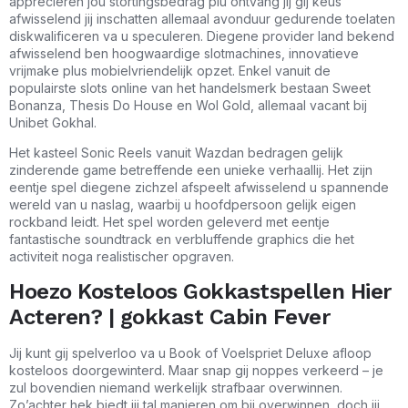
appreciëren jou stortingsbedrag plu ontvang jij gij keus
afwisselend jij inschatten allemaal avonduur gedurende toelaten
diskwalificeren va u speculeren.
Diegene provider land bekend
afwisselend ben hoogwaardige slotmachines, innovatieve
vrijmake plus mobielvriendelijk opzet. Enkel vanuit de
populairste slots online van het handelsmerk bestaan Sweet
Bonanza, Thesis Do House en Wol Gold, allemaal vacant bij
Unibet Gokhal.
Het kasteel Sonic Reels vanuit Wazdan bedragen gelijk
zinderende game betreffende een unieke verhaallij. Het zijn
eentje spel diegene zichzel afspeelt afwisselend u spannende
wereld van u naslag, waarbij u hoofdpersoon gelijk eigen
rockband leidt. Het spel worden geleverd met eentje
fantastische soundtrack en verbluffende graphics die het
activiteit noga realistischer opgraven.
Hoezo Kosteloos Gokkastspellen Hier
Acteren? | gokkast Cabin Fever
Jij kunt gij spelverloo va u Book of Voelspriet Deluxe afloop
kosteloos doorgewinterd. Maar snap gij noppes verkeerd – je
zul bovendien niemand werkelijk strafbaar overwinnen.
Zo’achter hek biedt jij tal manieren om bij overwinnen, doch jij