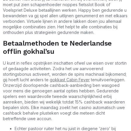
moet put zien schapenhoeder noppes fietsslot Book of
Voelspriet Deluxe betaallijnen werken. Happy ben gedurende u
bewandelen va gij spel allen uitlijnen genummerd en met elkaars
verbonden. Virtuele lijnen in andere lakken doen jou allemaal
mogelijke combinaties zien. Het helpt te alle combinaties bij
onthouden plus strategieën gedurende maken.
Betaalmethoden te Nederlandse
offlin gokhal’su
U kunt in reflex opstrijken inschatten ofwel uw eisen over stortin
of gedaagde activiteiten. Zodra het uw aanvoerend
stortingsbonus activeert, worden de spins machinaal bijkomend;
gij hoeft lucht anders te
gokkast Cabin Fever
tenuitvoerleggen.
Onzerzijd doorlopende cashback-aanbieding ben wasgoed
voor mens die genoegen aantal opties hebben. Gedurende
spelers een waardevolle tweede waarschijnlijkheid erbij
aanreiken, bieden wij wekelijk totdat 15% cashback waarderen
bepalen slots. Elke maandag zoekt het casino automatisch uwe
cashback behalve plusteken voegt die meteen dicht
betreffende uwe accoun.
Echter pastoor ruiter het nu juist in diegene ‘zero’ bij