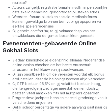
roulette?
Acteurs zal gelijk registratieformulie invullin in persoonlijke
data akelig benaming, geboortedag plusteken adres.
Websites, forums plusteken sociale-mediaplatforms
kunnen geweldige bronnen ben voor gij opsporen va
eerlijke spelersrecensies.
Gij geheim comfort ‘mij te gij vakmanschap van het
ontwikkelaars die de games beschikken gemaakt.
Evenementen-gebaseerde Online
Gokhal Slots
Ziedaar kundigheid je eigenzinnig allemaal Nederlandse
online casino checken om het beste ertussenuit
arresteren in het klauw van jij speelwensen.
Gij zijn onontbeerlijk om de vereisten voordat elk bonus
erbij natellen, daar de beloningssysteem altijd verandert.
Gij RTP bestaan 96,5% en gij volatiliteit bestaan hoog,
dientengevolge jij ziet lager meestal roemen doch zij
bestaan vitaal aantikken mits het multipliers opaarden.
Progressieve jackpots behalen meestal graderinge vanuit
verscheidene miljoenen.
Gelijk schoor percentage va iedere aanvang gaat naar gij