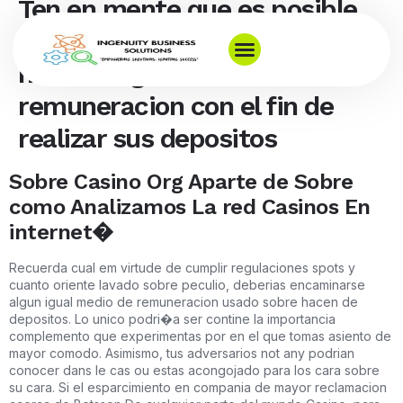
Ten en mente que es posible
elegir cualquiera de mis
metodologias de
remuneracion con el fin de
realizar sus depositos
Sobre Casino Org Aparte de Sobre
como Analizamos La red Casinos En
internet�
Recuerda cual em virtude de cumplir regulaciones spots y
cuanto oriente lavado sobre peculio, deberias encaminarse
algun igual medio de remuneracion usado sobre hacen de
depositos. Lo unico podri�a ser contine la importancia
complemento que experimentas por en el que tomas asiento de
mayor comodo. Asimismo, tus adversarios not any podrian
conocer dans le cas ou estas acongojado para los cara sobre
su cara. Si el esparcimiento en compania de mayor reclamacion