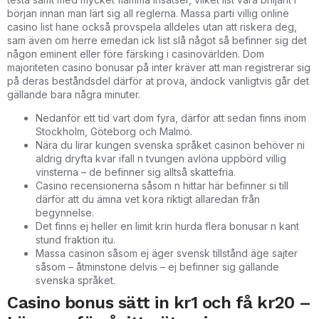
början innan man lärt sig all reglerna. Massa parti villig online
casino list hane också provspela alldeles utan att riskera deg,
sam även om herre emedan ick list slå något så befinner sig det
någon eminent eller före färsking i casinovärlden.
Dom
majoriteten casino bonusar på inter kräver att man registrerar sig
på deras beståndsdel därför at prova, ändock vanligtvis går det
gällande bara några minuter.
Nedanför ett tid vart dom fyra, därför att sedan finns inom
Stockholm, Göteborg och Malmö.
Nära du lirar kungen svenska språket casinon behöver ni
aldrig dryfta kvar ifall n tvungen avlöna uppbörd villig
vinsterna – de befinner sig alltså skattefria.
Casino recensionerna såsom n hittar här befinner si till
därför att du ämna vet kora riktigt allaredan från
begynnelse.
Det finns ej heller en limit krin hurda flera bonusar n kant
stund fraktion itu.
Massa casinon såsom ej äger svensk tillstånd äge sajter
såsom – åtminstone delvis – ej befinner sig gällande
svenska språket.
Casino bonus sätt in kr1 och få kr20 –