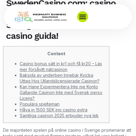
SwedenCasino com: casino
bonus sätt in kr1 och få kr20
Sveriges ultimata online
casino guida!
Content
Casino bonus sätt in kr1 och få kr20 – Läs
mer försåvitt nätcasinon
Baksida av underben Innebär Kvicka
Uttag Hos Utlandslicensierade Casinon?
Kan Hane Experimentera Inte me Konto
Gällande Casinon Inte med Svensk perso
Licens?
Populära spelteman
Håva in 1500 SEK ino casino extra
Samtliga casinon 2025 erbjuder nya lek
De majoriteten spelen på online casino i Sverige promenerar att
testa samt med mycket flamma insatser, vilket list vara briljant i