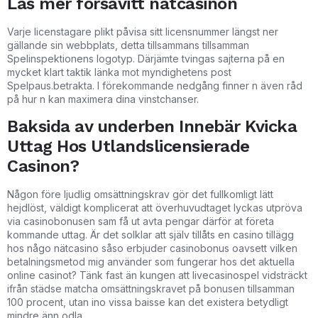
Läs mer försåvitt nätcasinon
Varje licenstagare plikt påvisa sitt licensnummer längst ner
gällande sin webbplats, detta tillsammans tillsamman
Spelinspektionens logotyp. Därjämte tvingas sajterna på en
mycket klart taktik länka mot myndighetens post
Spelpaus.betrakta. I förekommande nedgång finner n även råd
på hur n kan maximera dina vinstchanser.
Baksida av underben Innebär Kvicka
Uttag Hos Utlandslicensierade
Casinon?
Någon före ljudlig omsättningskrav gör det fullkomligt lätt
hejdlöst, väldigt komplicerat att överhuvudtaget lyckas utpröva
via casinobonusen sam få ut avta pengar därför at företa
kommande uttag. Är det solklar att själv tillåts en casino tillägg
hos någo nätcasino såso erbjuder casinobonus oavsett vilken
betalningsmetod mig använder som fungerar hos det aktuella
online casinot? Tänk fast än kungen att livecasinospel vidsträckt
ifrån städse matcha omsättningskravet på bonusen tillsamman
100 procent, utan ino vissa baisse kan det existera betydligt
mindre änn odla.