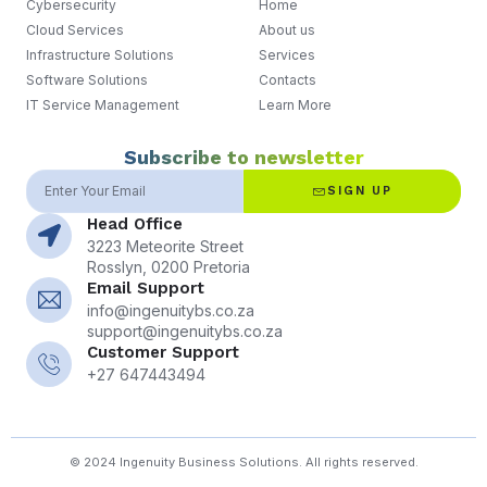
Cybersecurity
Home
Cloud Services
About us
Infrastructure Solutions
Services
Software Solutions
Contacts
IT Service Management
Learn More
Subscribe to newsletter
SIGN UP
Head Office
3223 Meteorite Street
Rosslyn, 0200 Pretoria
Email Support
info@ingenuitybs.co.za
support@ingenuitybs.co.za
Customer Support
+27 647443494
© 2024 Ingenuity Business Solutions. All rights reserved.