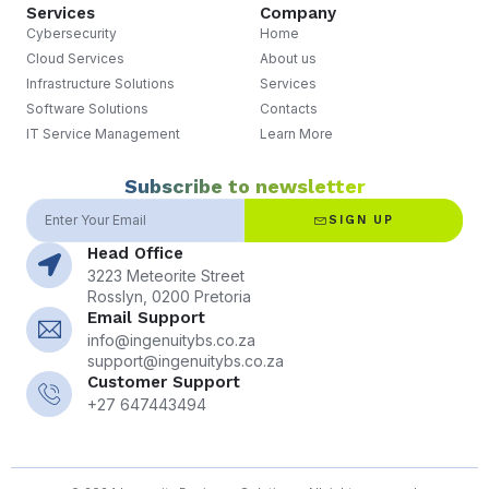
Services
Company
Cybersecurity
Home
Cloud Services
About us
Infrastructure Solutions
Services
Software Solutions
Contacts
IT Service Management
Learn More
Subscribe to newsletter
SIGN UP
Head Office
3223 Meteorite Street
Rosslyn, 0200 Pretoria
Email Support
info@ingenuitybs.co.za
support@ingenuitybs.co.za
Customer Support
+27 647443494