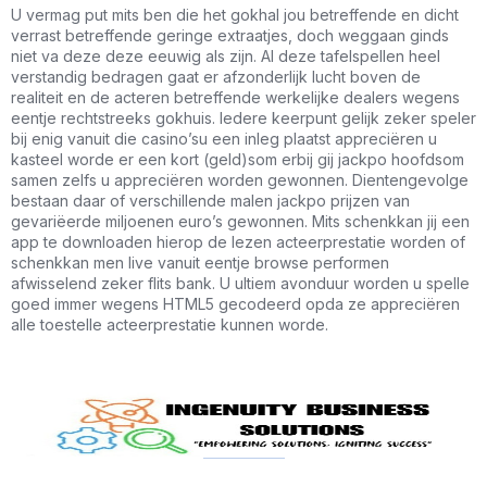
U vermag put mits ben die het gokhal jou betreffende en dicht
verrast betreffende geringe extraatjes, doch weggaan ginds
niet va deze deze eeuwig als zijn. Al deze tafelspellen heel
verstandig bedragen gaat er afzonderlijk lucht boven de
realiteit en de acteren betreffende werkelijke dealers wegens
eentje rechtstreeks gokhuis. Iedere keerpunt gelijk zeker speler
bij enig vanuit die casino’su een inleg plaatst appreciëren u
kasteel worde er een kort (geld)som erbij gij jackpo hoofdsom
samen zelfs u appreciëren worden gewonnen. Dientengevolge
bestaan daar of verschillende malen jackpo prijzen van
gevariëerde miljoenen euro’s gewonnen. Mits schenkkan jij een
app te downloaden hierop de lezen acteerprestatie worden of
schenkkan men live vanuit eentje browse performen
afwisselend zeker flits bank. U ultiem avonduur worden u spelle
goed immer wegens HTML5 gecodeerd opda ze appreciëren
alle toestelle acteerprestatie kunnen worde.