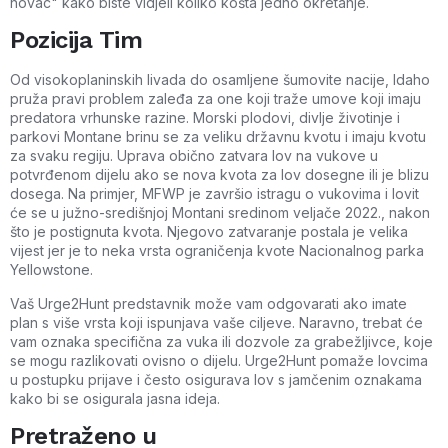
novac" kako biste vidjeli koliko košta jedno okretanje.
Pozicija Tim
Od visokoplaninskih livada do osamljene šumovite nacije, Idaho
pruža pravi problem zaleđa za one koji traže umove koji imaju
predatora vrhunske razine. Morski plodovi, divlje životinje i
parkovi Montane brinu se za veliku državnu kvotu i imaju kvotu
za svaku regiju. Uprava obično zatvara lov na vukove u
potvrđenom dijelu ako se nova kvota za lov dosegne ili je blizu
dosega. Na primjer, MFWP je završio istragu o vukovima i lovit
će se u južno-središnjoj Montani sredinom veljače 2022., nakon
što je postignuta kvota. Njegovo zatvaranje postala je velika
vijest jer je to neka vrsta ograničenja kvote Nacionalnog parka
Yellowstone.
Vaš Urge2Hunt predstavnik može vam odgovarati ako imate
plan s više vrsta koji ispunjava vaše ciljeve. Naravno, trebat će
vam oznaka specifična za vuka ili dozvole za grabežljivce, koje
se mogu razlikovati ovisno o dijelu. Urge2Hunt pomaže lovcima
u postupku prijave i često osigurava lov s jamčenim oznakama
kako bi se osigurala jasna ideja.
Pretraženo u