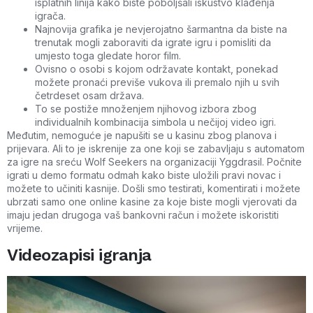
isplatnih linija kako biste poboljšali iskustvo klađenja
igrača.
Najnovija grafika je nevjerojatno šarmantna da biste na
trenutak mogli zaboraviti da igrate igru ​​i pomisliti da
umjesto toga gledate horor film.
Ovisno o osobi s kojom održavate kontakt, ponekad
možete pronaći previše vukova ili premalo njih u svih
četrdeset osam država.
To se postiže množenjem njihovog izbora zbog
individualnih kombinacija simbola u nečijoj video igri.
Međutim, nemoguće je napušiti se u kasinu zbog planova i
prijevara. Ali to je iskrenije za one koji se zabavljaju s automatom
za igre na sreću Wolf Seekers na organizaciji Yggdrasil. Počnite
igrati u demo formatu odmah kako biste uložili pravi novac i
možete to učiniti kasnije. Došli smo testirati, komentirati i možete
ubrzati samo one online kasine za koje biste mogli vjerovati da
imaju jedan drugoga vaš bankovni račun i možete iskoristiti
vrijeme.
Videozapisi igranja