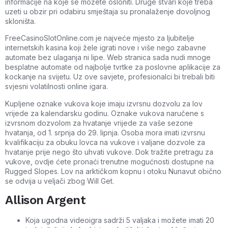
informacije na koje se možete osloniti. Druge stvari koje treba
uzeti u obzir pri odabiru smještaja su pronalaženje dovoljnog
skloništa.
FreeCasinoSlotOnline.com je najveće mjesto za ljubitelje
internetskih kasina koji žele igrati nove i više nego zabavne
automate bez ulaganja ni lipe. Web stranica sada nudi mnoge
besplatne automate od najbolje tvrtke za poslovne aplikacije za
kockanje na svijetu. Uz ove savjete, profesionalci bi trebali biti
svjesni volatilnosti online igara.
Kupljene oznake vukova koje imaju izvrsnu dozvolu za lov
vrijede za kalendarsku godinu. Oznake vukova naručene s
izvrsnom dozvolom za hvatanje vrijede za vaše sezone
hvatanja, od 1. srpnja do 29. lipnja. Osoba mora imati izvrsnu
kvalifikaciju za obuku lovca na vukove i valjane dozvole za
hvatanje prije nego što uhvati vukove. Dok tražite pretragu za
vukove, ovdje ćete pronaći trenutne mogućnosti dostupne na
Rugged Slopes. Lov na arktičkom kopnu i otoku Nunavut obično
se odvija u veljači zbog Will Get.
Allison Argent
Koja ugodna videoigra sadrži 5 valjaka i možete imati 20