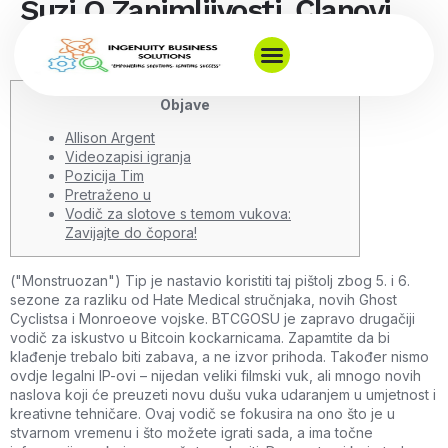
Suzi Q Zanimljivosti, Članovi
obitelji, Biografija
Objave
Allison Argent
Videozapisi igranja
Pozicija Tim
Pretraženo u
Vodič za slotove s temom vukova:
Zavijajte do čopora!
("Monstruozan") Tip je nastavio koristiti taj pištolj zbog 5. i 6.
sezone za razliku od Hate Medical stručnjaka, novih Ghost
Cyclistsa i Monroeove vojske. BTCGOSU je zapravo drugačiji
vodič za iskustvo u Bitcoin kockarnicama. Zapamtite da bi
klađenje trebalo biti zabava, a ne izvor prihoda. Također nismo
ovdje legalni IP-ovi – nijedan veliki filmski vuk, ali mnogo novih
naslova koji će preuzeti novu dušu vuka udaranjem u umjetnost i
kreativne tehničare.
Ovaj vodič se fokusira na ono što je u
stvarnom vremenu i što možete igrati sada, a ima točne