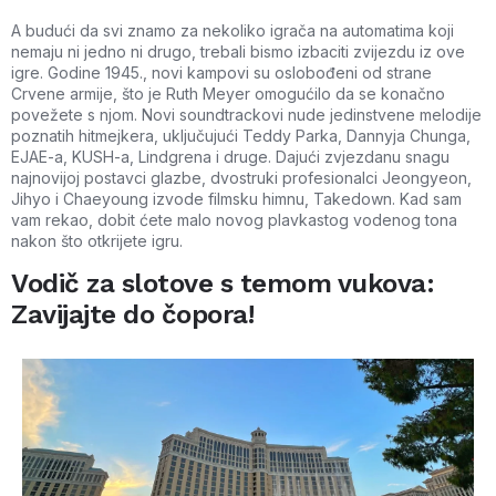
A budući da svi znamo za nekoliko igrača na automatima koji
nemaju ni jedno ni drugo, trebali bismo izbaciti zvijezdu iz ove
igre. Godine 1945., novi kampovi su oslobođeni od strane
Crvene armije, što je Ruth Meyer omogućilo da se konačno
povežete s njom. Novi soundtrackovi nude jedinstvene melodije
poznatih hitmejkera, uključujući Teddy Parka, Dannyja Chunga,
EJAE-a, KUSH-a, Lindgrena i druge. Dajući zvjezdanu snagu
najnovijoj postavci glazbe, dvostruki profesionalci Jeongyeon,
Jihyo i Chaeyoung izvode filmsku himnu, Takedown. Kad sam
vam rekao, dobit ćete malo novog plavkastog vodenog tona
nakon što otkrijete igru.
Vodič za slotove s temom vukova:
Zavijajte do čopora!