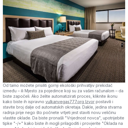
Od tamo možete prisiliti gornji ekološki prihvatljiv prekidač
između – ili Mjesto za pojedince koji su za vašim računalom – da
biste započeli. Ako želite automatizirati proces, kliknite ikonu
kako biste ih ispravno
vulkanvegas777.org Izvor
postavili i
stavite broj dalje od automatskih okretaja. Dakle, jedina stvarna
radnja prije nego što počnete vrtjeti jest staviti novu veličinu
vlastite oklade. Da biste pronašli "Vrijednost novca", upotrijebite
tipke "-/+" kako biste ih mogli prilagoditi i provjerite "Oklada na