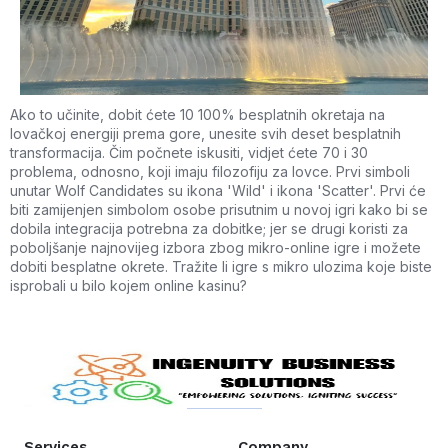
Ako to učinite, dobit ćete 10 100% besplatnih okretaja na
lovačkoj energiji prema gore, unesite svih deset besplatnih
transformacija. Čim počnete iskusiti, vidjet ćete 70 i 30
problema, odnosno, koji imaju filozofiju za lovce. Prvi simboli
unutar Wolf Candidates su ikona 'Wild' i ikona 'Scatter'. Prvi će
biti zamijenjen simbolom osobe prisutnim u novoj igri kako bi se
dobila integracija potrebna za dobitke; jer se drugi koristi za
poboljšanje najnovijeg izbora zbog mikro-online igre i možete
dobiti besplatne okrete. Tražite li igre s mikro ulozima koje biste
isprobali u bilo kojem online kasinu?
Services
Company