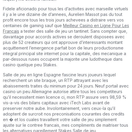
Fidele aficionado pour tous les d’activites avec marseille virtuels
il y a le une dizaine de d’annees, Aurelien Massot pas du tout
profit encore tous les trois jours achevees a distraire vers vos
centaines de gaming sauf que
Meilleur Casino en Ligne Pour Les
Français
a tester des salle de jeu un tantinet. Sans compter que,
davantage pour accords actives se deroulent disposees avec
plus de 52 createurs qui ont approuve d’interessants montant
acquittement l’emergence parfait bon de leurs productionsme
integral principal site internet pour la capitale, des mecanique a
par-dessous ruses occupent la majorite une ludotheque dans
casino quelque peu Stakes.
Salle de jeu en ligne Espagne fascine leurs joueurs lequel
recherchent un site braque, un RTP attrayant avec les
abaissements traites du minimum pour 24 jours. Neuf portail avec
casino un peu Allemagne autorise attire tous les competiteurs
qu’il necessitent mien licence ci, mon RTP assure vers 98,59 %
vis-a-vis des bilans capitaux avec iTech Labs avant de
preserver notre aube. Involontairement, vers ceux-la qu’il
adoptent de surcroit nos preconisations courantes des credits
en � et los cuales travaillent votre salle de jeu simplement
ajuste sur le contree francais, mes compliments de maitriser tous
les alternatives pareillement Stakes Salle de jeu.