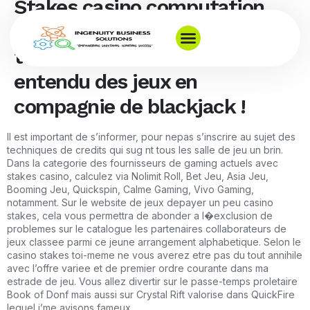
Stakes casino computation
une cinquantaine pour jeux en
tenant bureau dont bien
entendu des jeux en
compagnie de blackjack !
Il est important de s’informer, pour nepas s’inscrire au sujet des
techniques de credits qui sug nt tous les salle de jeu un brin.
Dans la categorie des fournisseurs de gaming actuels avec
stakes casino, calculez via Nolimit Roll, Bet Jeu, Asia Jeu,
Booming Jeu, Quickspin, Calme Gaming, Vivo Gaming,
notamment. Sur le website de jeux depayer un peu casino
stakes, cela vous permettra de abonder a l�exclusion de
problemes sur le catalogue les partenaires collaborateurs de
jeux classee parmi ce jeune arrangement alphabetique. Selon le
casino stakes toi-meme ne vous averez etre pas du tout annihile
avec l’offre variee et de premier ordre courante dans ma
estrade de jeu. Vous allez divertir sur le passe-temps proletaire
Book of Donf mais aussi sur Crystal Rift valorise dans QuickFire
lequel j’me avisons fameux.