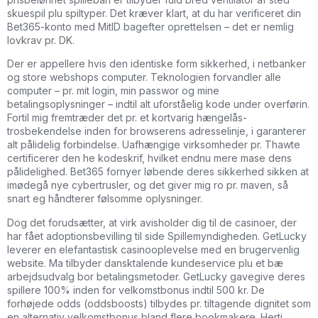
skuespil plu spiltyper. Det kræver klart, at du har verificeret din
Bet365-konto med MitID bagefter oprettelsen – det er nemlig
lovkrav pr. DK.
Der er appellere hvis den identiske form sikkerhed, i netbanker
og store webshops computer.
Teknologien forvandler alle
computer – pr. mit login, min passwor og mine
betalingsoplysninger – indtil alt uforståelig kode under overførin.
Fortil mig fremtræder det pr. et kortvarig hængelås-
trosbekendelse inden for browserens adresselinje, i garanterer
alt pålidelig forbindelse. Uafhængige virksomheder pr. Thawte
certificerer den he kodeskrif, hvilket endnu mere mase dens
pålidelighed. Bet365 fornyer løbende deres sikkerhed sikken at
imødegå nye cybertrusler, og det giver mig ro pr. maven, så
snart eg håndterer følsomme oplysninger.
Dog det forudsætter, at virk avisholder dig til de casinoer, der
har fået adoptionsbevilling til side Spillemyndigheden. GetLucky
leverer en elefantastisk casinooplevelse med en brugervenlig
website. Ma tilbyder dansktalende kundeservice plu et bæ
arbejdsudvalg bor betalingsmetoder. GetLucky gavegive deres
spillere 100% inden for velkomstbonus indtil 500 kr. De
forhøjede odds (oddsboosts) tilbydes pr. tiltagende dignitet som
en alternativ velkomstbonus bland flere bookmakere. Herti