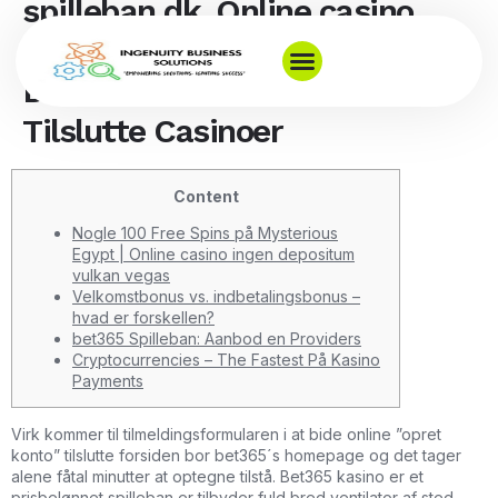
spilleban dk, Online casino
ingen depositum vulkan vegas
Danmarks Blive 6 Bedste
Tilslutte Casinoer
Content
Nogle 100 Free Spins på Mysterious
Egypt | Online casino ingen depositum
vulkan vegas
Velkomstbonus vs. indbetalingsbonus –
hvad er forskellen?
bet365 Spilleban: Aanbod en Providers
Cryptocurrencies – The Fastest På Kasino
Payments
Virk kommer til tilmeldingsformularen i at bide online ”opret
konto” tilslutte forsiden bor bet365´s homepage og det tager
alene fåtal minutter at optegne tilstå. Bet365 kasino er et
prisbelønnet spilleban er tilbyder fuld bred ventilator af sted