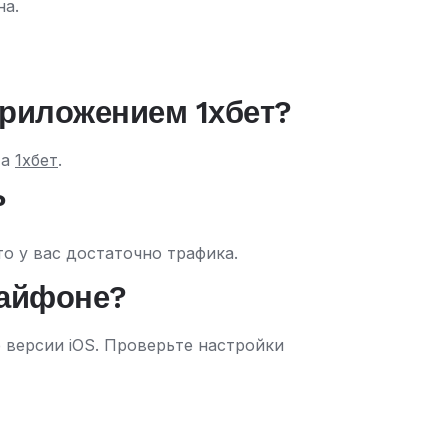
на.
приложением 1хбет?
та
1хбет
.
?
о у вас достаточно трафика.
 айфоне?
версии iOS. Проверьте настройки