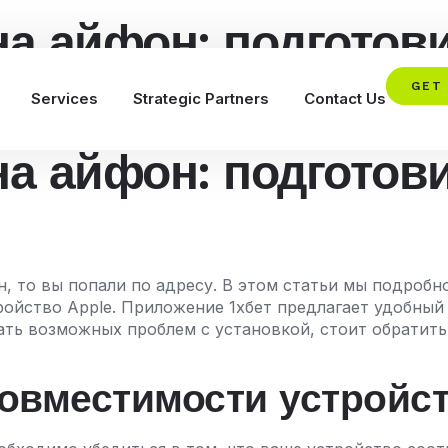
 на айфон: подгото
GET
Services
Strategic Partners
Contact Us
 на айфон: подгото
он, то вы попали по адресу. В этом статьи мы подроб
ройство Apple. Приложение 1хбет предлагает удобный 
ать возможных проблем с установкой, стоит обратить
совместимости устройс