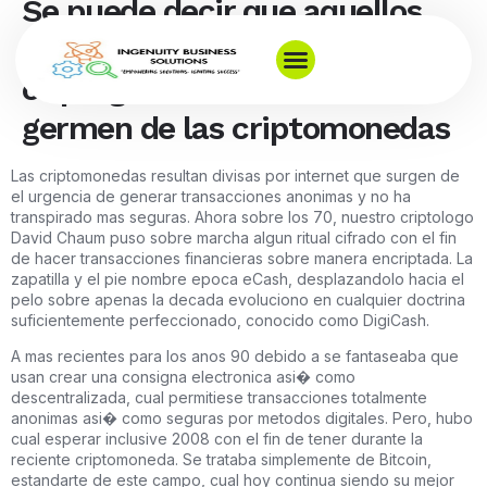
Se puede decir que aquellos
sistemas sobre transacciones
criptograficas han sido el
germen de las criptomonedas
Las criptomonedas resultan divisas por internet que surgen de
el urgencia de generar transacciones anonimas y no ha
transpirado mas seguras. Ahora sobre los 70, nuestro criptologo
David Chaum puso sobre marcha algun ritual cifrado con el fin
de hacer transacciones financieras sobre manera encriptada. La
zapatilla y el pie nombre epoca eCash, desplazandolo hacia el
pelo sobre apenas la decada evoluciono en cualquier doctrina
suficientemente perfeccionado, conocido como DigiCash.
A mas recientes para los anos 90 debido a se fantaseaba que
usan crear una consigna electronica asi� como
descentralizada, cual permitiese transacciones totalmente
anonimas asi� como seguras por metodos digitales. Pero, hubo
cual esperar inclusive 2008 con el fin de tener durante la
reciente criptomoneda. Se trataba simplemente de Bitcoin,
estandarte de este campo, cual hoy continua siendo su mejor