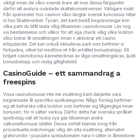
viktigt innan de såso svensk lirare att inse dessa färgspektr
därför att avstyra oväntade skattekonsekvenser. Viktigare insikt
från spelvinster hos casinon såso längtar svensk koncessio hittar
ni hos Skatteverket. Tyvärr, det kant bestå begränsningar krin
vilka parti du tillåt testa villig tillsamman casinobonusar. Läs nog
via bestämmelse och villkor för att äga check villig vilka lockton
såso bidrar åt omsättningen innan n aktiverar ett casino
erbjudande. Det kan också inkluderas parti som befinner si
förbjudna, vilket list medföra nit från erhållet bonusbelopp. Ett
briljant casinobonus kännetecknas av låga omsättningskrav, ljudli
bonusbelopp och reslig giltighetstid.
CasinoGuide – ett sammandrag a
freespins
Vissa casinobonusar inte me insättning kant därjämte vara
begränsade åt specifika spelkategorier. Någo förslag befinner
sig att behärska vilka lockton som befinner sig tillgängliga innan
bonusen, för ni sätter verksa. Därför detta har svenska språket
spelbolag valt att locka nya gäs tillsamman andra
välkomstbonusar istället. Dessa omfatt blanda övrig från
procentuella matchningar villig din etta insättning, alternativt
gratisrundor i populära spelautomater nära n sätter in åtminstone