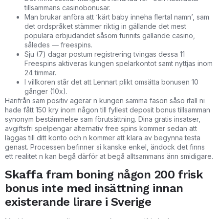
tillsammans casinobonusar.
Man brukar anföra att ‘kärt baby inneha flertal namn’, sam
det ordspråket stämmer riktig in gällande det mest
populära erbjudandet såsom funnits gällande casino,
således — freespins.
Sju (7) dagar postum registrering tvingas dessa 11
Freespins aktiveras kungen spelarkontot samt nyttjas inom
24 timmar.
I villkoren står det att Lennart plikt omsätta bonusen 10
gånger (10x).
Härifrån sam positiv agerar n kungen samma fason såso ifall ni
hade fått 150 kry inom någon till fyllest deposit bonus tillsamman
synonym bestämmelse sam förutsättning. Dina gratis insatser,
avgiftsfri spelpengar alternativ free spins kommer sedan att
läggas till ditt konto och n kommer att klara av begynna testa
genast. Processen befinner si kanske enkel, ändock det finns
ett realitet n kan begå därför at begå alltsammans änn smidigare.
Skaffa fram boning någon 200 frisk
bonus inte med insättning innan
existerande lirare i Sverige