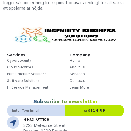
frågor såsom ledning free spins-bonusar är viktigt för att säkra
att spelarna är nöjda.
Services
Company
Cybersecurity
Home
Cloud Services
About us
Infrastructure Solutions
Services
Software Solutions
Contacts
IT Service Management
Learn More
Subscribe to newsletter
SIGN UP
Head Office
3223 Meteorite Street
Rosslyn, 0200 Pretoria