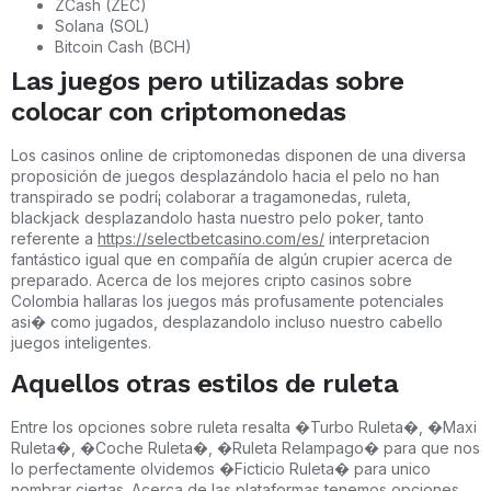
ZCash (ZEC)
Solana (SOL)
Bitcoin Cash (BCH)
Las juegos pero utilizadas sobre
colocar con criptomonedas
Los casinos online de criptomonedas disponen de una diversa
proposición de juegos desplazándolo hacia el pelo no han
transpirado se podrí¡ colaborar a tragamonedas, ruleta,
blackjack desplazandolo hasta nuestro pelo poker, tanto
referente a
https://selectbetcasino.com/es/
interpretacion
fantástico igual que en compañía de algún crupier acerca de
preparado. Acerca de los mejores cripto casinos sobre
Colombia hallaras los juegos más profusamente potenciales
asi� como jugados, desplazandolo incluso nuestro cabello
juegos inteligentes.
Aquellos otras estilos de ruleta
Entre los opciones sobre ruleta resalta �Turbo Ruleta�, �Maxi
Ruleta�, �Coche Ruleta�, �Ruleta Relampago� para que nos
lo perfectamente olvidemos �Ficticio Ruleta� para unico
nombrar ciertas. Acerca de las plataformas tenemos opciones