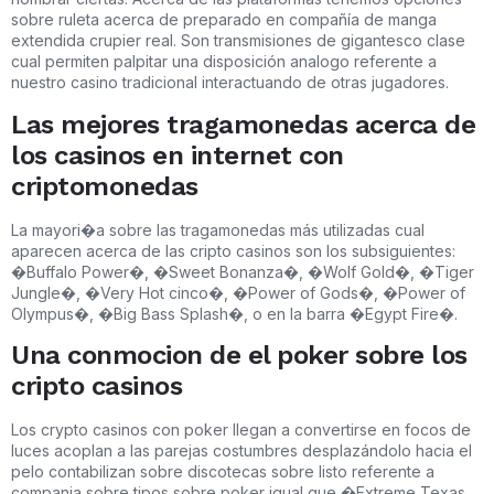
sobre ruleta acerca de preparado en compañía de manga
extendida crupier real. Son transmisiones de gigantesco clase
cual permiten palpitar una disposición analogo referente a
nuestro casino tradicional interactuando de otras jugadores.
Las mejores tragamonedas acerca de
los casinos en internet con
criptomonedas
La mayori�a sobre las tragamonedas más utilizadas cual
aparecen acerca de las cripto casinos son los subsiguientes:
�Buffalo Power�, �Sweet Bonanza�, �Wolf Gold�, �Tiger
Jungle�, �Very Hot cinco�, �Power of Gods�, �Power of
Olympus�, �Big Bass Splash�, o en la barra �Egypt Fire�.
Una conmocion de el poker sobre los
cripto casinos
Los crypto casinos con poker llegan a convertirse en focos de
luces acoplan a las parejas costumbres desplazándolo hacia el
pelo contabilizan sobre discotecas sobre listo referente a
compania sobre tipos sobre poker igual que �Extreme Texas