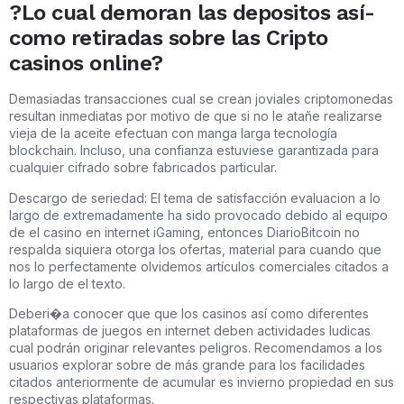
?Lo cual demoran las depositos así­
como retiradas sobre las Cripto
casinos online?
Demasiadas transacciones cual se crean joviales criptomonedas
resultan inmediatas por motivo de que si no le atañe realizarse
vieja de la aceite efectuan con manga larga tecnología
blockchain. Incluso, una confianza estuviese garantizada para
cualquier cifrado sobre fabricados particular.
Descargo de seriedad: El tema de satisfacción evaluacion a lo
largo de extremadamente ha sido provocado debido al equipo
de el casino en internet iGaming, entonces DiarioBitcoin no
respalda siquiera otorga los ofertas, material para cuando que
nos lo perfectamente olvidemos artículos comerciales citados a
lo largo de el texto.
Deberi�a conocer que que los casinos así­ como diferentes
plataformas de juegos en internet deben actividades ludicas
cual podrán originar relevantes peligros. Recomendamos a los
usuarios explorar sobre de más grande para los facilidades
citados anteriormente de acumular es invierno propiedad en sus
respectivas plataformas.