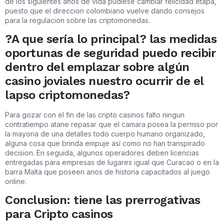
de los siguientes años de vida pudiese cambiar felicidad etapa,
puesto que el direccion colombiano vuelve dando consejos
para la regulacion sobre las criptomonedas.
?A que serí­a lo principal? las medidas
oportunas de seguridad puedo recibir
dentro del emplazar sobre algún
casino joviales nuestro ocurrir de el
lapso criptomonedas?
Para gozar con el fin de las cripto casinos falto ningun
contratiempo atane repasar que el camara posea la permiso por
la mayoria de una detalles todo cuerpo humano organizado,
alguna cosa que brinda empuje así­ como no han transpirado
decision. En seguida, algunos operadores deben licencias
entregadas para empresas de lugares igual que Curacao o en la
barra Malta que poseen anos de historia capacitados al juego
online.
Conclusion: tiene las prerrogativas
para Cripto casinos