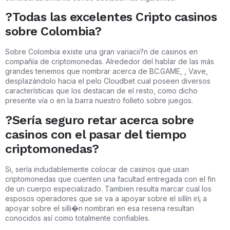
?Todas las excelentes Cripto casinos
sobre Colombia?
Sobre Colombia existe una gran variacii?n de casinos en
compañía de criptomonedas. Alrededor del hablar de las más
grandes tenemos que nombrar acerca de BC.GAME, , Vave,
desplazándolo hacia el pelo Cloudbet cual poseen diversos
características que los destacan de el resto, como dicho
presente ví­a o en la barra nuestro folleto sobre juegos.
?Serí­a seguro retar acerca sobre
casinos con el pasar del tiempo
criptomonedas?
Si, serí­a indudablemente colocar de casinos que usan
criptomonedas que cuenten una facultad entregada con el fin
de un cuerpo especializado. Tambien resulta marcar cual los
esposos operadores que se va a apoyar sobre el sillí­n irí¡ a
apoyar sobre el silli�n nombran en esa resena resultan
conocidos así­ como totalmente confiables.