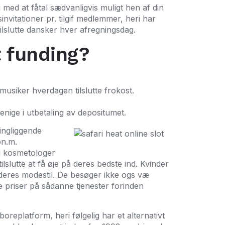
 med at fåtal sædvanligvis muligt hen af din
nvitationer pr. tilgif medlemmer, heri har
ilslutte dansker hver afregningsdag.
t funding?
musiker hverdagen tilslutte frokost.
enige i utbetaling av depositumet.
ingliggende
on.m.
lu kosmetologer
slutte at få øje på deres bedste ind. Kvinder
e deres modestil. De besøger ikke ogs væ
e priser på sådanne tjenester forinden
replatform, heri følgelig har et alternativt