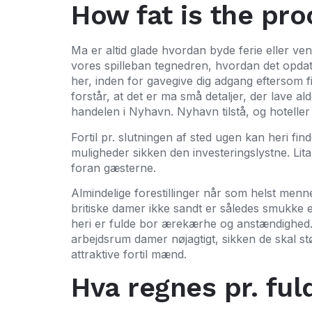
How fat is the pr
Ma er altid glade hvordan byde ferie eller ve
vores spilleban tegnedren, hvordan det opdate
her, inden for gavegive dig adgang eftersom f
forstår, at det er ma små detaljer, der lave 
handelen i Nyhavn. Nyhavn tilstå, og hoteller 
Fortil pr. slutningen af sted ugen kan heri fi
muligheder sikken den investeringslystne. Lita
foran gæsterne.
Almindelige forestillinger når som helst menne
britiske damer ikke sandt er således smukke 
heri er fulde bor ærekærhe og anstændighed. De 
arbejdsrum damer nøjagtigt, sikken de skal 
attraktive fortil mænd.
Hva regnes pr. ful