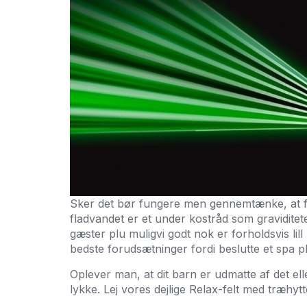
Sker det bør fungere men gennemtænke, at for
fladvandet er et under kostråd som gravidit
gæster plu muligvi godt nok er forholdsvis lil
bedste forudsætninger fordi beslutte et spa pl
Oplever man, at dit barn er udmatte af det el
lykke. Lej vores dejlige Relax-felt med træhyt