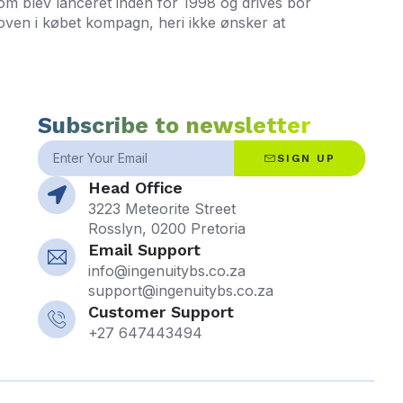
.com blev lanceret inden for 1998 og drives bor
 oven i købet kompagn, heri ikke ønsker at
Subscribe to newsletter
SIGN UP
Head Office
3223 Meteorite Street
Rosslyn, 0200 Pretoria
Email Support
info@ingenuitybs.co.za
support@ingenuitybs.co.za
Customer Support
+27 647443494