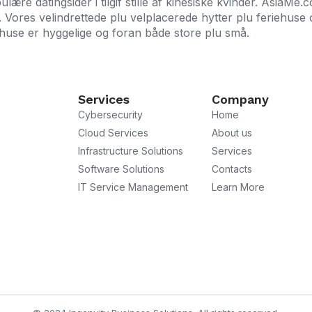
re datingsider i tilgif stille af kinesiske kvinder. AsiaMe
n. Vores velindrettede plu velplacerede hytter plu feriehuse
huse er hyggelige og foran både store plu små.
Services
Company
Cybersecurity
Home
Cloud Services
About us
Infrastructure Solutions
Services
Software Solutions
Contacts
IT Service Management
Learn More