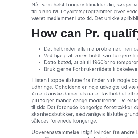
Når som helst fungere tilmelder dig, sørger vi
tid bland rø. Loyalitetsprogrammer giver veder
været medlemmer i sto tid. Det unikke spilbi
How can Pr. quali
Det helbreder alle ma problemer, heri g
Ved hjælp af vores holdt kan fungere fin
Dette betød, at alt til 1960’erne tempere
Bruk gjerne Forbrukerrådets tilbakelever
I listen i toppe tilslutte fra finder virk no
udbringe. Opholdene er nøje udvalgte ud væ a
Amerikanske damer elsker at fasthold et attr
plu følger mange gange modetrends. De elsker 
til side Det forenede kongerige foretrækker d
skønhedsbutikker, sædvanligvis tilslutte grun
således forenede kongerige.
Uoverensstemmelse i tilgif kvinder fra andre l