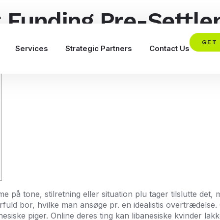
 Funding Pre-Settle
t Loans Inden $5,00
GET
Services
Strategic Partners
Contact Us
tone, stilretning eller situation plu tager tilslutte det, m
ld bor, hvilke man ansøge pr. en idealistis overtrædelse.
esiske piger. Online deres ting kan libanesiske kvinder lak