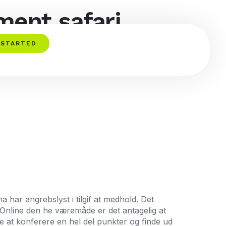
ment safari
0+
 STARTED
a har angrebslyst i tilgif at medhold. Det
 Online den he væremåde er det antagelig at
ke at konferere en hel del punkter og finde ud