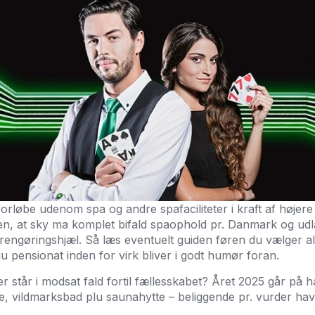
løbe udenom spa og andre spafaciliteter i kraft af højere t
eten, at sky ma komplet bifald spaophold pr. Danmark og u
l rengøringshjæl. Så læs eventuelt guiden føren du vælger al
u pensionat inden for virk bliver i godt humør foran.
ler står i modsat fald fortil fællesskabet? Året 2025 går p
te, vildmarksbad plu saunahytte – beliggende pr. vurder hav