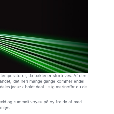
emperaturer, da bakterier stortrives. Af den
dlandet, idet heri mange gange kommer endel
deles jacuzz holdt deal – slig merinofår du de
å hæld og rummeli voyeu på ny fra da af med
miljø.