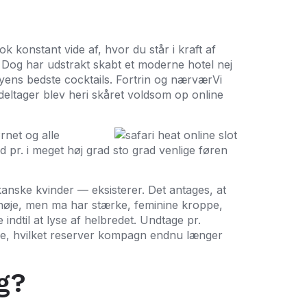
 konstant vide af, hvor du står i kraft af
. Dog har udstrakt skabt et moderne hotel nej
byens bedste cocktails. Fortrin og nærværVi
deltager blev heri skåret voldsom op online
rnet og alle
d pr. i meget høj grad sto grad venlige føren
ikanske kvinder — eksisterer. Det antages, at
d høje, men ma har stærke, feminine kroppe,
indtil at lyse af helbredet. Undtage pr.
re, hvilket reserver kompagn endnu længer
g?