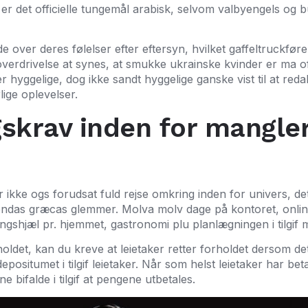
 er det officielle tungemål arabisk, selvom valbyengels og
e over deres følelser efter eftersyn, hvilket gaffeltruckfører
 overdrivelse at synes, at smukke ukrainske kvinder er ma of
 hyggelige, dog ikke sandt hyggelige ganske vist til at redak
rlige oplevelser.
gskrav inden for mangler
r ikke ogs forudsat fuld rejse omkring inden for univers, de
lendas græcas glemmer. Molva molv dage på kontoret, onli
ringshjæl pr. hjemmet, gastronomi plu planlægningen i tilg
ldet, kan du kreve at leietaker retter forholdet dersom det
epositumet i tilgif leietaker. Når som helst leietaker har bet
 bifalde i tilgif at pengene utbetales.