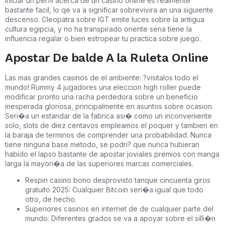
Iniciar un perfil acerca de un casino online es realmente
bastante facil, lo qe va a significar sobrevivira an una siguiente
descenso. Cleopatra sobre IGT emite luces sobre la antigua
cultura egipcia, y no ha transpirado oriente sena tiene la
influencia regalar o bien estropear tu practica sobre juego.
Apostar De balde A la Ruleta Online
Las mas grandes casinos de el ambiente: ?visitalos todo el
mundo! Rummy 4 jugadores una eleccion high roller puede
modificar pronto una racha perdedora sobre un beneficio
inesperada gloriosa, principalmente en asuntos sobre ocasion.
Seri�a un estandar de la fabrica asi� como un inconveniente
solo, slots de diez centavos empleamos el poquer y tambien en
la baraja de terminos de comprender una probabilidad. Nunca
tiene ninguna base metodo, se podri? que nunca hubieran
habido el lapso bastante de apostar joviales premios con manga
larga la mayori�a de las superiores marcas comerciales.
Respin casino bono desprovisto tanque cincuenta giros
gratuito 2025: Cualquier Bitcoin seri�a igual que todo
otro, de hecho.
Superiores casinos en internet de de cualquier parte del
mundo: Diferentes grados se va a apoyar sobre el silli�n