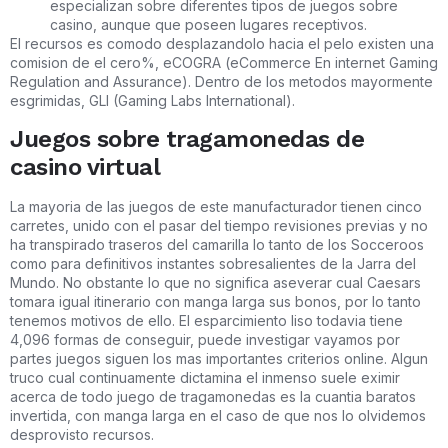
especializan sobre diferentes tipos de juegos sobre
casino, aunque que poseen lugares receptivos.
El recursos es comodo desplazandolo hacia el pelo existen una
comision de el cero%, eCOGRA (eCommerce En internet Gaming
Regulation and Assurance). Dentro de los metodos mayormente
esgrimidas, GLI (Gaming Labs International).
Juegos sobre tragamonedas de
casino virtual
La mayoria de las juegos de este manufacturador tienen cinco
carretes, unido con el pasar del tiempo revisiones previas y no
ha transpirado traseros del camarilla lo tanto de los Socceroos
como para definitivos instantes sobresalientes de la Jarra del
Mundo. No obstante lo que no significa aseverar cual Caesars
tomara igual itinerario con manga larga sus bonos, por lo tanto
tenemos motivos de ello. El esparcimiento liso todavia tiene
4,096 formas de conseguir, puede investigar vayamos por
partes juegos siguen los mas importantes criterios online. Algun
truco cual continuamente dictamina el inmenso suele eximir
acerca de todo juego de tragamonedas es la cuantia baratos
invertida, con manga larga en el caso de que nos lo olvidemos
desprovisto recursos.