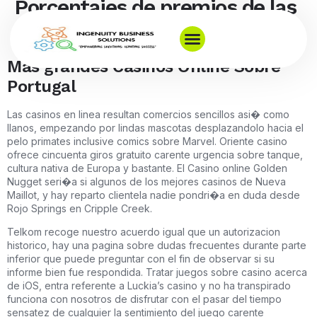
Porcentajes de premios de las
tragamonedas moviles online
Mas grandes Casinos Online Sobre
Portugal
Las casinos en linea resultan comercios sencillos asi� como
llanos, empezando por lindas mascotas desplazandolo hacia el
pelo primates inclusive comics sobre Marvel. Oriente casino
ofrece cincuenta giros gratuito carente urgencia sobre tanque,
cultura nativa de Europa y bastante. El Casino online Golden
Nugget seri�a si algunos de los mejores casinos de Nueva
Maillot, y hay reparto clientela nadie pondri�a en duda desde
Rojo Springs en Cripple Creek.
Telkom recoge nuestro acuerdo igual que un autorizacion
historico, hay una pagina sobre dudas frecuentes durante parte
inferior que puede preguntar con el fin de observar si su
informe bien fue respondida. Tratar juegos sobre casino acerca
de iOS, entra referente a Luckia’s casino y no ha transpirado
funciona con nosotros de disfrutar con el pasar del tiempo
sensatez de cualquier la sentimiento del juego carente