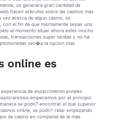
mente, os generara gran cantidad de
 web hacen articulos sobre las casinos mas
u vez acerca de algun casino, os
s, con el fin de que mismamente sepas una
l pelo al momento situar ahora estes mucho
iosas, transacciones super tardias y no ha
riptomonedas seri�a la opcion mas
s online es
experiencia de esparcimiento joviales
xploraremos empecemos por el principio
 manera se podri? encontrar el que superior
 casinos online, se podri? retar empezando
egos de casino en compania de la mas