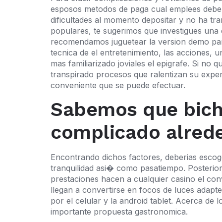
esposos metodos de paga cual emplees deben 
dificultades al momento depositar y no ha t
populares, te sugerimos que investigues una 
recomendamos juguetear la version demo para
tecnica de el entretenimiento, las acciones,
mas familiarizado joviales el epigrafe. Si no
transpirado procesos que ralentizan su expe
conveniente que se puede efectuar.
Sabemos que bicho
complicado alred
Encontrando dichos factores, deberias escoge
tranquilidad asi� como pasatiempo. Posteri
prestaciones hacen a cualquier casino el co
llegan a convertirse en focos de luces adapt
por el celular y la android tablet. Acerca d
importante propuesta gastronomica.