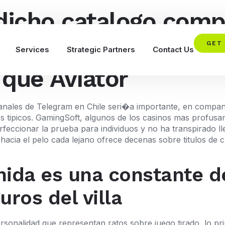
 dicho catalogo com
e tragaperras inclus
GET
Services
Strategic Partners
Contact Us
 que Aviator
canales de Telegram en Chile seri�a importante, en compani
s tipicos. GamingSoft, algunos de los casinos mas profus
rfeccionar la prueba para individuos y no ha transpirado ll
lo hacia el pelo cada lejano ofrece decenas sobre titulos de
nida es una constante d
uros del villa
ersonalidad que representan ratos sobre juego tirado, lo p