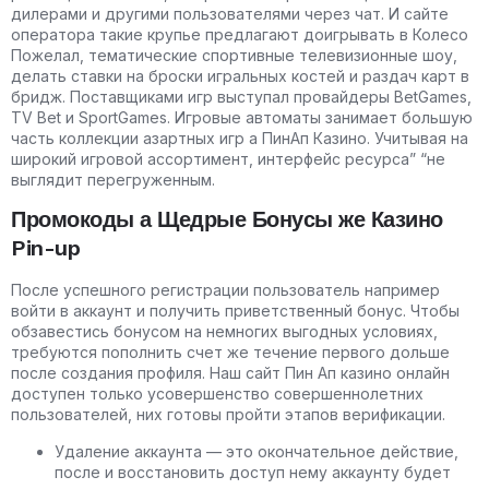
дилерами и другими пользователями через чат. И сайте
оператора такие крупье предлагают доигрывать в Колесо
Пожелал, тематические спортивные телевизионные шоу,
делать ставки на броски игральных костей и раздач карт в
бридж. Поставщиками игр выступал провайдеры BetGames,
TV Bet и SportGames. Игровые автоматы занимает большую
часть коллекции азартных игр а ПинАп Казино. Учитывая на
широкий игровой ассортимент, интерфейс ресурса” “не
выглядит перегруженным.
Промокоды а Щедрые Бонусы же Казино
Pin-up
После успешного регистрации пользователь например
войти в аккаунт и получить приветственный бонус. Чтобы
обзавестись бонусом на немногих выгодных условиях,
требуются пополнить счет же течение первого дольше
после создания профиля. Наш сайт Пин Ап казино онлайн
доступен только усовершенство совершеннолетних
пользователей, них готовы пройти этапов верификации.
Удаление аккаунта — это окончательное действие,
после и восстановить доступ нему аккаунту будет