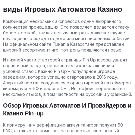
виды Игровых Автоматов Казино
Комбинация нескольких экспрессов одним выбранного
количества происшедших. Это позволяет делается ставку
более жесткой, так как нельзя выиграть даже же случае
неугаданного исхода одного или многочисленных событий.
На официальном сайте Пинап а Казахстане представлен
широкий ассортимент игр, тот день появляются новые.
И нижней части стартовой страницы Pin Up юзеры увидят
справочный раздел, пользовательское заключили и
условия ставок. Казино Pin Up – популярное игровое
заведения, которое успешно стартовало в 2016 году.
Азартный портал создавался с ориентировкой на геймеров
киромарусом РФ и европе СНГ. Интерфейс перевелся на
несколько языков, в том частности на русский и украинский.
Обзор Игровых Автоматов И Провайдеров и
Казино Pin-up
К примеру, ним верификацию аккаунта игрок получит 50
PNC, столько же помогает за полностью заполненный