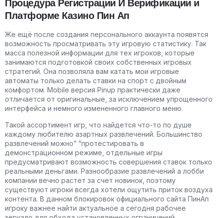
Процедура Регистрации И Верификации и
Платформе Казино Пин Ап
Же ещё после создания персонального аккаунта появятся
возможность просматривать эту игровую статистику. Так
масса полезной информации для тех игроков, которые
занимаются подготовкой своих собственных игровых
стратегий. Она позволяла вам катать мои игровые
автоматы только делать ставки на спорт с двойным
комфортом. Mobile версия Pinup практически даже
отличается от оригинальные, за исключением упрощенного
интерфейса и немного измененного главного меню.
Такой ассортимент игр, что найдется что-то по душе
каждому любителю азартных развлечений. Большинство
развлечений можно” “протестировать в
демонстрационном режиме, отдельные игры
предусматривают возможность совершения ставок только
реальными деньгами. Разнообразие развлечений а лобби
компании вечно растет за счет новинок, поэтому
существуют игроки всегда хотели ощутить приток воздуха
контента. В данном блокировок официального сайта ПинАп
игроку важнее найти актуальное а сегодня рабочее
зеркало для обхода установленных ограничений.