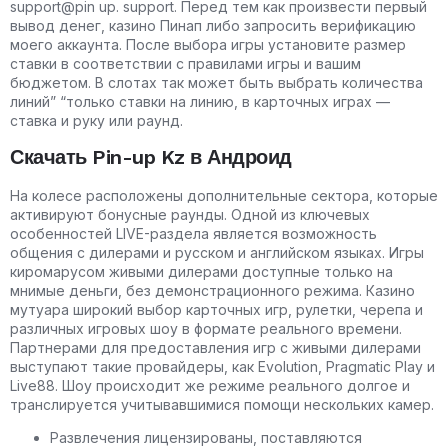
support@pin up. support. Перед тем как произвести первый
вывод денег, казино Пинап либо запросить верификацию
моего аккаунта. После выбора игры установите размер
ставки в соответствии с правилами игры и вашим
бюджетом. В слотах так может быть выбрать количества
линий” “только ставки на линию, в карточных играх —
ставка и руку или раунд.
Скачать Pin-up Kz в Андроид
На колесе расположены дополнительные сектора, которые
активируют бонусные раунды. Одной из ключевых
особенностей LIVE-раздела является возможность
общения с дилерами и русском и английском языках. Игры
киромарусом живыми дилерами доступные только на
мнимые деньги, без демонстрационного режима. Казино
мутуара широкий выбор карточных игр, рулетки, черепа и
различных игровых шоу в формате реального времени.
Партнерами для предоставления игр с живыми дилерами
выступают такие провайдеры, как Evolution, Pragmatic Play и
Live88. Шоу происходит же режиме реального долгое и
транслируется учитывавшимися помощи нескольких камер.
Развлечения лицензированы, поставляются