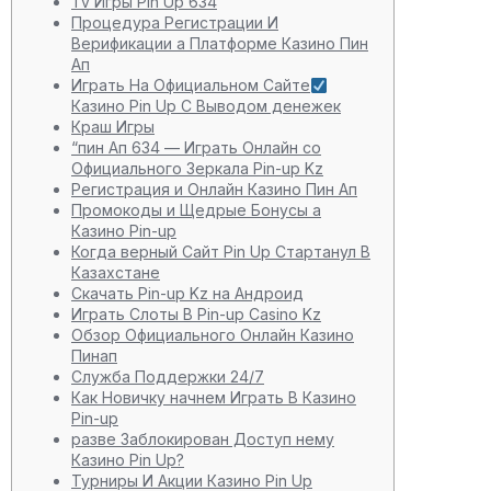
Tv Игры Pin Up 634
Процедура Регистрации И
Верификации а Платформе Казино Пин
Ап
Играть На Официальном Сайте
Казино Pin Up С Выводом денежек
Краш Игры
“пин Ап 634 — Играть Онлайн со
Официального Зеркала Pin-up Kz
Регистрация и Онлайн Казино Пин Ап
Промокоды и Щедрые Бонусы а
Казино Pin-up
Когда верный Сайт Pin Up Стартанул В
Казахстане
Скачать Pin-up Kz на Андроид
Играть Слоты В Pin-up Casino Kz
Обзор Официального Онлайн Казино
Пинап
Служба Поддержки 24/7
Как Новичку начнем Играть В Казино
Pin-up
разве Заблокирован Доступ нему
Казино Pin Up?
Турниры И Акции Казино Pin Up