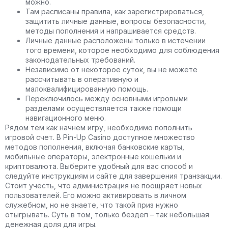
можно.
Там расписаны правила, как зарегистрироваться,
защитить личные данные, вопросы безопасности,
методы пополнения и напрашивается средств.
Личные данные расположены только в истечении
того времени, которое необходимо для соблюдения
законодательных требований.
Независимо от некоторое суток, вы не можете
рассчитывать в оперативную и
малоквалифицированную помощь.
Переключилось между основными игровыми
разделами осуществляется также помощи
навигационного меню.
Рядом тем как начнем игру, необходимо пополнить
игровой счет. В Pin-Up Casino доступное множество
методов пополнения, включая банковские карты,
мобильные операторы, электронные кошельки и
криптовалюта. Выберите удобный для вас способ и
следуйте инструкциям и сайте для завершения транзакции.
Стоит учесть, что администрация не поощряет новых
пользователей. Его можно активировать в личном
служебном, но не знаете, что такой приз нужно
отыгрывать. Суть в том, только бездеп – так небольшая
денежная доля для игры.