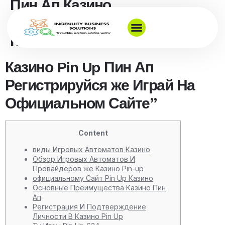
Пин Ап Казино ️
официальному Сайт Pin Up В
Казахстане
Казино Pin Up Пин Ап
Регистрируйся же Играй На
Официальном Сайте”
Content
виды Игровых Автоматов Казино
Обзор Игровых Автоматов И
Провайдеров же Казино Pin-up
официальному Сайт Pin Up Казино
Основные Преимущества Казино Пин
Ап
Регистрация И Подтверждение
Личности В Казино Pin Up