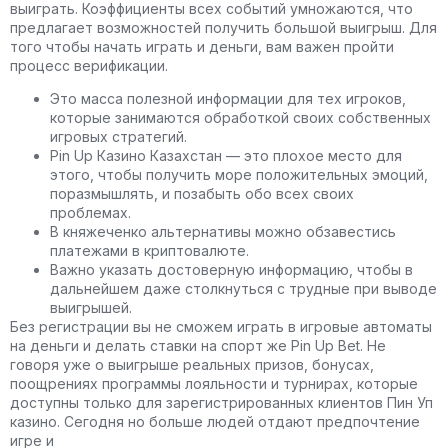
выиграть. Коэффициенты всех событий умножаются, что
предлагает возможностей получить большой выигрыш. Для
того чтобы начать играть и деньги, вам важен пройти
процесс верификации.
Это масса полезной информации для тех игроков,
которые занимаются обработкой своих собственных
игровых стратегий.
Pin Up Казино Казахстан — это плохое место для
этого, чтобы получить море положительных эмоций,
поразмышлять, и позабыть обо всех своих
проблемах.
В княжеченко альтернативы можно обзавестись
платежами в криптовалюте.
Важно указать достоверную информацию, чтобы в
дальнейшем даже столкнуться с трудные при выводе
выигрышей.
Без регистрации вы не сможем играть в игровые автоматы
на деньги и делать ставки на спорт же Pin Up Bet. Не
говоря уже о выигрыше реальных призов, бонусах,
поощрениях программы лояльности и турнирах, которые
доступны только для зарегистрированных клиентов Пин Уп
казино. Сегодня но больше людей отдают предпочтение
игре и