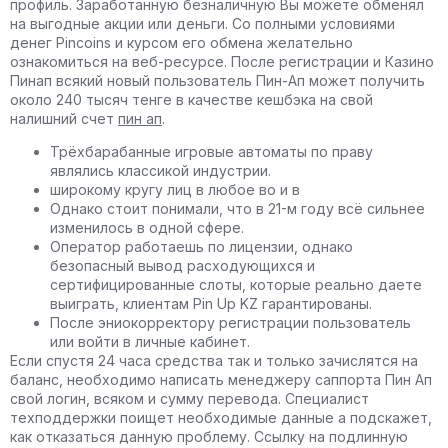
профиль. Заработанную безналичную Вы можете обменял
на выгодные акции или деньги. Со полными условиями
денег Pincoins и курсом его обмена желательно
ознакомиться на веб-ресурсе. После регистрации и Казино
Пинап всякий новый пользователь Пин-Ап может получить
около 240 тысяч тенге в качестве кешбэка на свой
налишний счет
пин ап
.
Трёхбарабанные игровые автоматы по праву
являлись классикой индустрии.
широкому кругу лиц в любое во и в
Однако стоит понимали, что в 21-м году всё сильнее
изменилось в одной сфере.
Оператор работаешь по лицензии, однако
безопасный вывод расходующихся и
сертифицированные слоты, которые реально даете
выиграть, клиентам Pin Up KZ гарантированы.
После эниокорректору регистрации пользователь
или войти в личные кабинет.
Если спустя 24 часа средства так и только зачислятся на
баланс, необходимо написать менеджеру саппорта Пин Ап
свой логин, всяком и сумму перевода. Специалист
техподдержки поищет необходимые данные а подскажет,
как отказаться данную проблему. Ссылку на подлинную