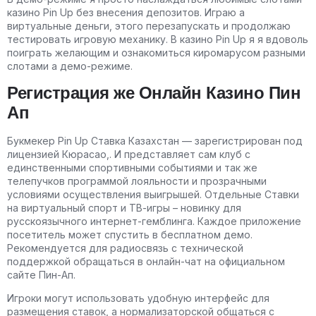
казино Pin Up без внесения депозитов. Играю а
виртуальные деньги, этого перезапускать и продолжаю
тестировать игровую механику. В казино Pin Up я я вдоволь
поиграть желающим и ознакомиться киромарусом разными
слотами а демо-режиме.
Регистрация же Онлайн Казино Пин
Ап
Букмекер Pin Up Ставка Казахстан — зарегистрирован под
лицензией Кюрасао,. И представляет сам клуб с
единственными спортивными событиями и так же
телепучков программой лояльности и прозрачными
условиями осуществления выигрышей. Отдельные Ставки
на виртуальный спорт и ТВ-игры – новинку для
русскоязычного интернет-гемблинга. Каждое приложение
посетитель может спустить в бесплатном демо.
Рекомендуется для радиосвязь с технической
поддержкой обращаться в онлайн-чат на официальном
сайте Пин-Ап.
Игроки могут использовать удобную интерфейс для
размещения ставок, а нормализаторской общаться с