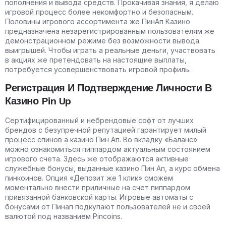
пополнения и вывода средств. Прокачивая знания, я делаю
игровой процесс более некомфортно и безопасным.
Половины игрового ассортимента же ПинАп Казино
предназначена незарегистрированным пользователям же
демонстрационном режиме без возможности вывода
выигрышей. Чтобы играть а реальные деньги, участвовать
в акциях же претендовать на настоящие выплаты,
потребуется усовершенствовать игровой профиль.
Регистрация И Подтверждение Личности В
Казино Pin Up
Сертифицированный и небрендовые софт от лучших
брендов с безупречной репутацией гарантирует милый
процесс спинов а казино Пин Ап. Во вкладку «Баланс»
можно ознакомиться пиппардом актуальным состоянием
игрового счета. Здесь же отображаются активные
служебные бонусы, выданные казино Пин Ап, а курс обмена
пинкоинов. Опция «Депозит же 1 клик» сможем
моментально внести приличные на счет пиппардом
привязанной банковской карты. Игровые автоматы с
бонусами от Пинап подкупают пользователей не и своей
валютой под названием Pincoins.