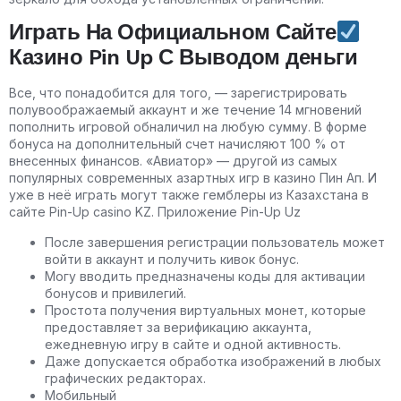
Играть На Официальном Сайте
Казино Pin Up С Выводом деньги
Все, что понадобится для того, — зарегистрировать
полувоображаемый аккаунт и же течение 14 мгновений
пополнить игровой обналичил на любую сумму. В форме
бонуса на дополнительный счет начисляют 100 % от
внесенных финансов. «Авиатор» — другой из самых
популярных современных азартных игр в казино Пин Ап. И
уже в неё играть могут также гемблеры из Казахстана в
сайте Pin-Up casino KZ. Приложение Pin-Up Uz
После завершения регистрации пользователь может
войти в аккаунт и получить кивок бонус.
Могу вводить предназначены коды для активации
бонусов и привилегий.
Простота получения виртуальных монет, которые
предоставляет за верификацию аккаунта,
ежедневную игру в сайте и одной активность.
Даже допускается обработка изображений в любых
графических редакторах.
Мобильный