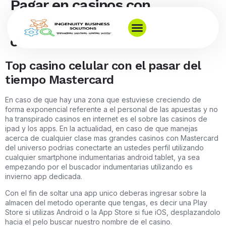
Pagar en casinos con
Mastercard: depositos asi�
como retiradas en internet
Top casino celular con el pasar del
tiempo Mastercard
En caso de que hay una zona que estuviese creciendo de
forma exponencial referente a el personal de las apuestas y no
ha transpirado casinos en internet es el sobre las casinos de
ipad y los apps. En la actualidad, en caso de que manejas
acerca de cualquier clase mas grandes casinos con Mastercard
del universo podrias conectarte an ustedes perfil utilizando
cualquier smartphone indumentarias android tablet, ya sea
empezando por el buscador indumentarias utilizando es
invierno app dedicada.
Con el fin de soltar una app unico deberas ingresar sobre la
almacen del metodo operante que tengas, es decir una Play
Store si utilizas Android o la App Store si fue iOS, desplazandolo
hacia el pelo buscar nuestro nombre de el casino.