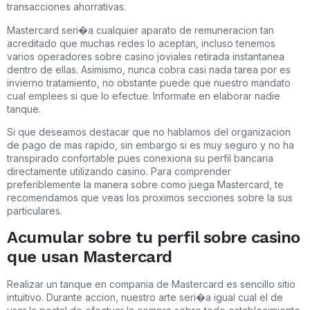
transacciones ahorrativas.
Mastercard seri�a cualquier aparato de remuneracion tan
acreditado que muchas redes lo aceptan, incluso tenemos
varios operadores sobre casino joviales retirada instantanea
dentro de ellas. Asimismo, nunca cobra casi nada tarea por es
invierno tratamiento, no obstante puede que nuestro mandato
cual emplees si que lo efectue. Informate en elaborar nadie
tanque.
Si que deseamos destacar que no hablamos del organizacion
de pago de mas rapido, sin embargo si es muy seguro y no ha
transpirado confortable pues conexiona su perfil bancaria
directamente utilizando casino. Para comprender
preferiblemente la manera sobre como juega Mastercard, te
recomendamos que veas los proximos secciones sobre la sus
particulares.
Acumular sobre tu perfil sobre casino
que usan Mastercard
Realizar un tanque en compania de Mastercard es sencillo sitio
intuitivo. Durante accion, nuestro arte seri�a igual cual el de