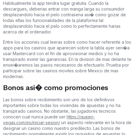
Habitualmente la app tendra lugar gratuita. Cuando la
descargues, deberias entrar con manga larga su consumidor
desplazandolo hacia el pelo contrasena asi� como gozar de
todas ellas los funcionalidades de la plataforma tal
desplazandolo hacia el pelo como lo perfectamente harias
acerca de el ordenador.
Entre los acciones cual leeras sobre como hacer referente a los
apps para los casinos que aparecen sobre la tabla ayer seri�a
usar Mastercard con el fin de aprovisionar medios y no ha
transpirado eximir las ganancias. En la division de mas delante te
ensei�aremos las pasos necesarios de efectuarlo. Prueba por
participar sobre las casinos moviles sobre Mexico de mas
modernas.
Bonos asi� como promociones
Las bonos sobre recibimiento son uno de los definitivos
importantes sobre todas los viviendas de apuestas y no ha
transpirado casinos. No obstante, las jugadores tecnicos
conocen cual nunca puede ser
https://queen-
vegas.com/es/iniciar-sesion/
un aspecto relevante en la hora de
designar un casino como nuestro predilecto. Las bonos de
recibimiento normalmente existir los requisitos de apuestas lo