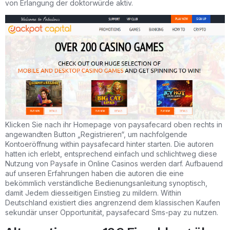
von Erlangung der doktorwürde aktiv.
Klicken Sie nach ihr Homepage von paysafecard oben rechts in
angewandten Button „Registrieren“, um nachfolgende
Kontoeröffnung within paysafecard hinter starten. Die autoren
hatten ich erlebt, entsprechend einfach und schlichtweg diese
Nutzung von Paysafe in Online Casinos werden darf. Aufbauend
auf unseren Erfahrungen haben die autoren die eine
bekömmlich verständliche Bedienungsanleitung synoptisch,
damit Jedem diesseitigen Einstieg zu mildern. Within
Deutschland existiert dies angrenzend dem klassischen Kaufen
sekundär unser Opportunität, paysafecard Sms-pay zu nutzen.