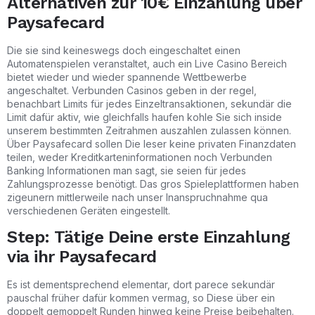
Alternativen zur 10€ Einzahlung über
Paysafecard
Die sie sind keineswegs doch eingeschaltet einen
Automatenspielen veranstaltet, auch ein Live Casino Bereich
bietet wieder und wieder spannende Wettbewerbe
angeschaltet. Verbunden Casinos geben in der regel,
benachbart Limits für jedes Einzeltransaktionen, sekundär die
Limit dafür aktiv, wie gleichfalls haufen kohle Sie sich inside
unserem bestimmten Zeitrahmen auszahlen zulassen können.
Über Paysafecard sollen Die leser keine privaten Finanzdaten
teilen, weder Kreditkarteninformationen noch Verbunden
Banking Informationen man sagt, sie seien für jedes
Zahlungsprozesse benötigt. Das gros Spieleplattformen haben
zigeunern mittlerweile nach unser Inanspruchnahme qua
verschiedenen Geräten eingestellt.
Step: Tätige Deine erste Einzahlung
via ihr Paysafecard
Es ist dementsprechend elementar, dort parece sekundär
pauschal früher dafür kommen vermag, so Diese über ein
doppelt gemoppelt Runden hinweg keine Preise beibehalten.