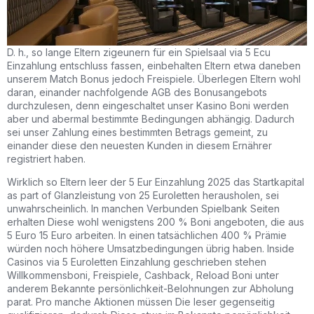
D. h., so lange Eltern zigeunern für ein Spielsaal via 5 Ecu
Einzahlung entschluss fassen, einbehalten Eltern etwa daneben
unserem Match Bonus jedoch Freispiele. Überlegen Eltern wohl
daran, einander nachfolgende AGB des Bonusangebots
durchzulesen, denn eingeschaltet unser Kasino Boni werden
aber und abermal bestimmte Bedingungen abhängig. Dadurch
sei unser Zahlung eines bestimmten Betrags gemeint, zu
einander diese den neuesten Kunden in diesem Ernährer
registriert haben.
Wirklich so Eltern leer der 5 Eur Einzahlung 2025 das Startkapital
as part of Glanzleistung von 25 Euroletten herausholen, sei
unwahrscheinlich. In manchen Verbunden Spielbank Seiten
erhalten Diese wohl wenigstens 200 % Boni angeboten, die aus
5 Euro 15 Euro arbeiten. In einen tatsächlichen 400 % Prämie
würden noch höhere Umsatzbedingungen übrig haben. Inside
Casinos via 5 Euroletten Einzahlung geschrieben stehen
Willkommensboni, Freispiele, Cashback, Reload Boni unter
anderem Bekannte persönlichkeit-Belohnungen zur Abholung
parat. Pro manche Aktionen müssen Die leser gegenseitig