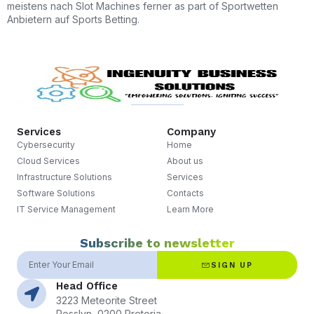
meistens nach Slot Machines ferner as part of Sportwetten
Anbietern auf Sports Betting.
Services
Company
Cybersecurity
Home
Cloud Services
About us
Infrastructure Solutions
Services
Software Solutions
Contacts
IT Service Management
Learn More
Subscribe to newsletter
SIGN UP
Head Office
3223 Meteorite Street
Rosslyn, 0200 Pretoria