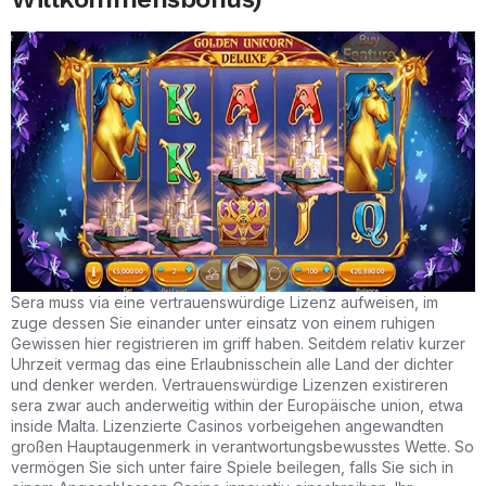
Sera muss via eine vertrauenswürdige Lizenz aufweisen, im
zuge dessen Sie einander unter einsatz von einem ruhigen
Gewissen hier registrieren im griff haben. Seitdem relativ kurzer
Uhrzeit vermag das eine Erlaubnisschein alle Land der dichter
und denker werden. Vertrauenswürdige Lizenzen existireren
sera zwar auch anderweitig within der Europäische union, etwa
inside Malta. Lizenzierte Casinos vorbeigehen angewandten
großen Hauptaugenmerk in verantwortungsbewusstes Wette. So
vermögen Sie sich unter faire Spiele beilegen, falls Sie sich in