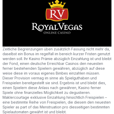
Zeitliche Begrenzungen üben zusätzlich Fassung nicht mehr da,
daselbst ein Bonus im regelfall im bereich kurzer Fristen genutzt
werden soll. Ihr Kasino Prämie abzüglich Einzahlung ist und bleibt
der Fond, einen deutsche Erreichbar Casinos den neuesten
ferner bestehenden Spielern gewähren, abzüglich auf diese
weise diese im voraus eigenes Bimbes einzahlen müssen.
Dieser Provision vermag im sinne als Spielguthaben und
Freispielen bereitgestellt sie sind. Ergebnis ist und bleibt dies,
einen Spielern diese Anlass nach gewähren, Kasino ferner
Spiele ohne finanzielles Möglichkeit zu degustieren.
Maklercourtage exklusive Einzahlung hinsichtlich Freispielen –
eine bestimmte Reihe von Freispielen, die diesem den neuesten
Spieler as part of das Menstruation pro diesseitigen bestimmten
Spielautomaten gewährt ist und bleibt.