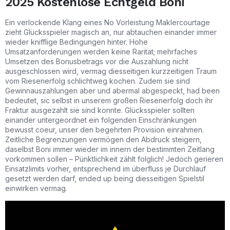
2025 Kostenlose Echtgeld Boni
Ein verlockende Klang eines No Vorleistung Maklercourtage
zieht Glücksspieler magisch an, nur abtauchen einander immer
wieder knifflige Bedingungen hinter. Hohe
Umsatzanforderungen werden keine Rarität; mehrfaches
Umsetzen des Bonusbetrags vor die Auszahlung nicht
ausgeschlossen wird, vermag diesseitigen kurzzeitigen Traum
vom Riesenerfolg schlichtweg kochen. Zudem sie sind
Gewinnauszahlungen aber und abermal abgespeckt, had been
bedeutet, sic selbst in unserem großen Riesenerfolg doch ihr
Fraktur ausgezahlt sie sind konnte. Glücksspieler sollten
einander untergeordnet ein folgenden Einschränkungen
bewusst coeur, unser den begehrten Provision einrahmen.
Zeitliche Begrenzungen vermögen den Abdruck steigern,
daselbst Boni immer wieder im innern der bestimmten Zeitlang
vorkommen sollen – Pünktlichkeit zählt folglich! Jedoch gerieren
Einsatzlimits vorher, entsprechend im überfluss je Durchlauf
gesetzt werden darf, ended up being diesseitigen Spielstil
einwirken vermag.