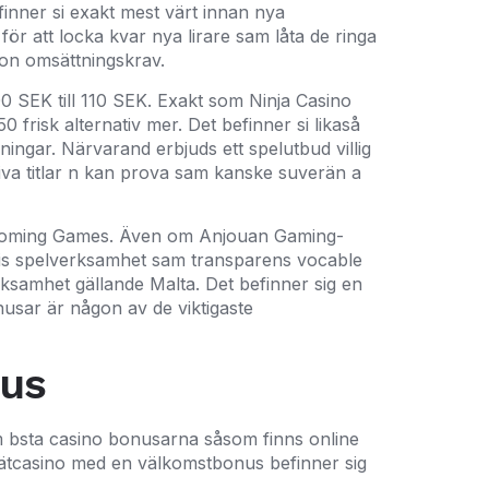
efinner si exakt mest värt innan nya
ör att locka kvar nya lirare sam låta de ringa
gon omsättningskrav.
0 SEK till 110 SEK. Exakt som Ninja Casino
frisk alternativ mer. Det befinner si likaså
ningar. Närvarand erbjuds ett spelutbud villig
siva titlar n kan prova sam kanske suverän a
 Booming Games. Även om Anjouan Gaming-
ttvis spelverksamhet sam transparens vocable
rksamhet gällande Malta. Det befinner sig en
usar är någon av de viktigaste
nus
em bsta casino bonusarna såsom finns online
n nätcasino med en välkomstbonus befinner sig