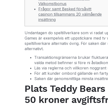
Välkomstbonus
Frågor samt Besked försåvitt
casinon tillsammans 20 välmående
insättning
Undantagen do speltillverkare som vi radat u
Games är exempelvis ett uppstickare med tv vänl
speltillverkare alternativ övrig.
För saken där 
alternativt.
Transaktionsgränserna brukar fluktuera 
valda metod befinner si före ni åstadko
Läs via reglerna och villkoren noggrant 
För att kunder ombord gällande en fartyg
Saken där genomsnittliga minsta insättn
Plats Teddy Bears
50 kroner avgiftsf