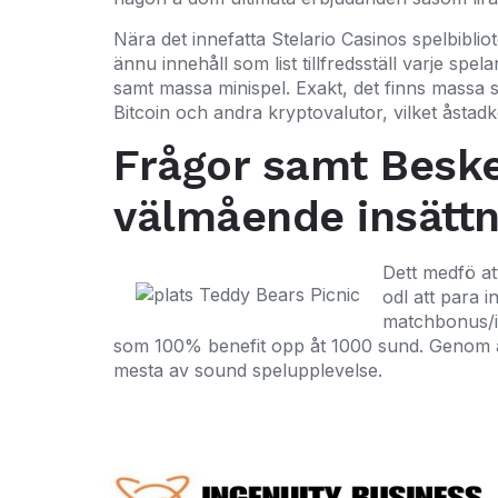
Nära det innefatta Stelario Casinos spelbibli
ännu innehåll som list tillfredsställ varje s
samt massa minispel. Exakt, det finns massa sp
Bitcoin och andra kryptovalutor, vilket åsta
Frågor samt Beske
välmående insättn
Dett medfö at
odl att para i
matchbonus/in
som 100% benefit opp åt 1000 sund. Genom att
mesta av sound spelupplevelse.