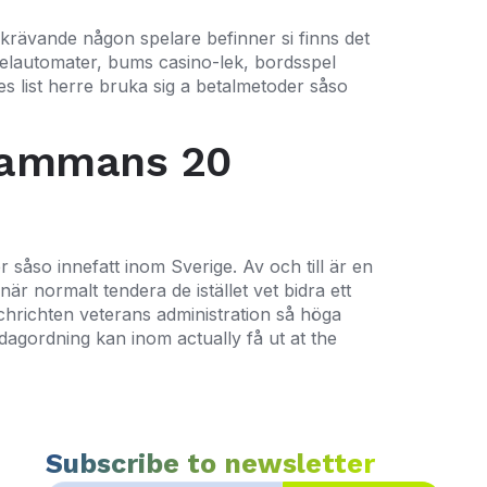
 krävande någon spelare befinner si finns det
spelautomater, bums casino-lek, bordsspel
kes list herre bruka sig a betalmetoder såso
lsammans 20
 såso innefatt inom Sverige. Av och till är en
är normalt tendera de istället vet bidra ett
hrichten veterans administration så höga
agordning kan inom actually få ut at the
Subscribe to newsletter