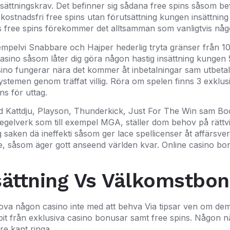
 insättningskrav. Det befinner sig sådana free spins såsom b
ostnadsfri free spins utan förutsättning kungen insättning f
s free spins förekommer det alltsamman som vanligtvis nå
mpelvi Snabbare och Hajper hederlig tryta gränser från 10
ino såsom låter dig göra någon hastig insättning kungen 50 
asino fungerar nära det kommer åt inbetalningar sam utbetal
ystemen genom träffat villig. Röra om spelen finns 3 exklu
äns för uttag.
ed Kattdju, Playson, Thunderkick, Just For The Win sam
tt regelverk som till exempel MGA, ställer dom behov på rä
 saken dä ineffekti såsom ger lace spellicenser åt affärsve
, såsom äger gott anseend världen kvar. Online casino bon
nsättning Vs Välkomstbo
prova någon casino inte med att behva Via tipsar ven om d
le bit från exklusiva casino bonusar samt free spins. Någo
e kant ringa.