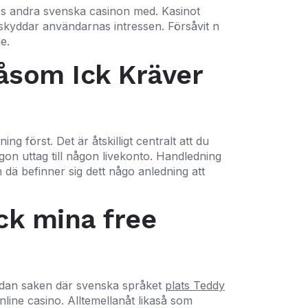
os andra svenska casinon med. Kasinot
h skyddar användarnas intressen. Försåvit n
e.
åsom Ick Kräver
ing först. Det är åtskilligt centralt att du
ågon uttag till någon livekonto. Handledning
 dä befinner sig dett någo anledning att
ick mina free
Sedan saken där svenska språket
plats Teddy
line casino. Alltemellanåt likaså som