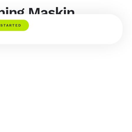
tning Maskin
vinna
 STARTED