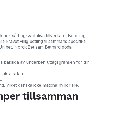
 ack så högkvalitativa tillverkare. Booming
ra kravet villig betting tillsammans specifika
g Unibet, NordicBet sam Bethard goda
ra baksida av underben uttagsgränsen för din
 säkra sidan.
s.
nd, vilket ganska icke matcha nybörjare.
emper tillsamman