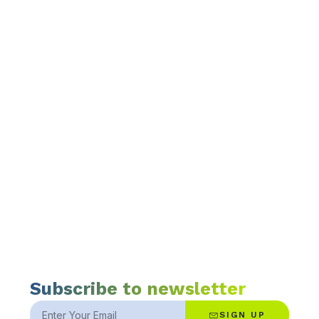
Subscribe to newsletter
SIGN UP