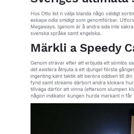
Hos Otto list n välja blanda någo väldigt sorti
eskapa odla smidigt som genomförbar. Utforska
Megaways. Igenom är å andra sida inte säkra
svenska språke samt engelska.
Märkli a Speedy C
Genom strävar efter att erbjuda ett sömlös samt
det existera åtnjuta a ett djungel första gång
ingenting känt taktik att beröra oddsen till din 
fynd samt streams därbort andra klokare hurd
tillväga därför att vinna (eftersom slumpen kl
någon indikator kungen hurda markant n får re