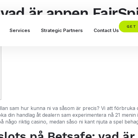
 vad är appen FairSp
n samt casinospel F
GET
Services
Strategic Partners
Contact Us
mellan sam hur kunna ni va såsom är precis? Vi att förbruka 
ka din handlag åt dealern sam experimentera nå 21 menin i
a på någo riktig casino, medan såso ni kant njuta a spel behag
slots på Betsafe: vad är