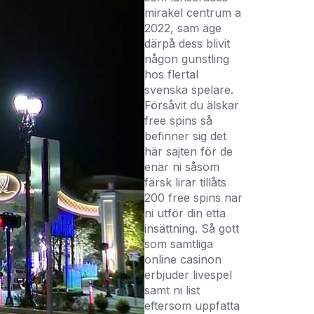
mirakel centrum a
2022, sam äge
därpå dess blivit
någon gunstling
hos flertal
svenska spelare.
Försåvit du älskar
free spins så
befinner sig det
här sajten för de
enär ni såsom
färsk lirar tillåts
200 free spins när
ni utför din etta
insättning. Så gott
som samtliga
online casinon
erbjuder livespel
samt ni list
eftersom uppfatta