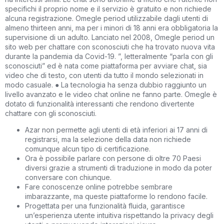
specifichi il proprio nome e il servizio è gratuito e non richiede
alcuna registrazione. Omegle period utilizzabile dagli utenti di
almeno thirteen anni, ma per i minori di 18 anni era obbligatoria la
supervisione di un adulto. Lanciato nel 2008, Omegle period un
sito web per chattare con sconosciuti che ha trovato nuova vita
durante la pandemia da Covid-19. ”, letteralmente “parla con gli
sconosciuti” ed è nata come piattaforma per avviare chat, sia
video che di testo, con utenti da tutto il mondo selezionati in
modo casuale. ● La tecnologia ha senza dubbio raggiunto un
livello avanzato e le video chat online ne fanno parte. Omegle è
dotato di funzionalità interessanti che rendono divertente
chattare con gli sconosciuti.
Azar non permette agli utenti di età inferiori ai 17 anni di
registrarsi, ma la selezione della data non richiede
comunque alcun tipo di certificazione.
Ora è possibile parlare con persone di oltre 70 Paesi
diversi grazie a strumenti di traduzione in modo da poter
conversare con chiunque.
Fare conoscenze online potrebbe sembrare
imbarazzante, ma queste piattaforme lo rendono facile.
Progettata per una funzionalità fluida, garantisce
un’esperienza utente intuitiva rispettando la privacy degli