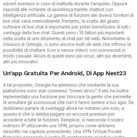
advert esempio in caso di inattività durante l’acquisto. Oppure
rispondi alle richieste di assistenza tramite chatbot con
intelligenza artificiale. La gamma di funzioni dei diversi fornitori di
live chat varia notevolmente. Pertanto, la scelta del giusto
software di live chat è importante per poter beneficiare di tutti i
vantaggi della live chat. Questi sono i 10 fattori più importanti
nella scelta di uno strumento di chat per siti web. Nonostante la
chiusura di Omegle, ci sono ancora molti siti web che offrono la
possibilità di chattare (con o senza video) con sconosciuti in
modo casuale. Alcuni di questi sono più sicuri, altri più divertenti,
altri più innovativi.
Un’app Gratuita Per Android, Di App Nest23
A tal proposito, Omegle ha ammesso che mediante la sua
piattaforma sono stati commessi “crimini atroci”. Il sito ha inoltre
implementato una funzione per bloccare la gente che permette
di annullare gli sconosciuti che non ti fanno sentire a tuo agio. Se
dobbiamo parlare di svantaggi allora ne notiamo uno solo, e
questo è che si debba pagare un account premium per
accedere a tutte le funzioni. Semplice, si nasconde il nostro
indirizzo IP utilizzando una VPN, proprio come abbiamo
descritto nel capitolo precedente. Una VPN (Virtual Private