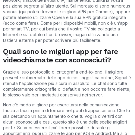
Network) nasconde il vostro IP, mantenendo quindi la vostra
posizione segreta all’altro utente. Sul mercato ci sono numerous
various (qui potete trovare le migliori VPN per Chrome), oppure
potete almeno utilizzare Opera e la sua VPN gratuita integrata
(ecco come fare). Come per i dispositivi mobili, non c’è un’app
per smart TV, per cui basta che il vostro TV sia collegato a
Internet e sia dotato di un browser, magari utilizzando una
tastiera esterna per poter scrivere più facilmente.
Quali sono le migliori app per fare
videochiamate con sconosciuti?
Grazie al suo protocollo di crittografia end-to-end, il migliore
presente sul mercato delle app di messaggistica online, Signal è
ritenuta l'applicazione più sicura in assoluto. Le chat sono tutte
completamente crittografie di default e non occorre fare niente,
lo stesso vale per i metadati conservati nei server.
Non c’è modo migliore per esercitarsi nella comunicazione
faccia a faccia prima di tornare nel pool di appuntamenti. Che tu
stia cercando un appuntamento o che tu voglia divertirti con
alcuni sconosciuti a casi, questo sito è una delle scelte migliori
per te. Se vuoi essere il più libero possibile durante gli
appuntamenti, puoi utilizzare le app per iOS e Android. Ma allo