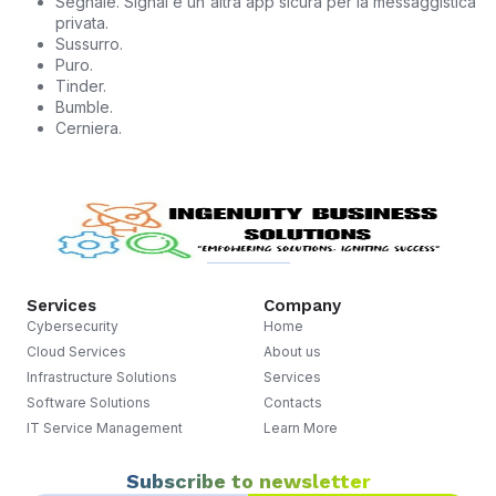
Segnale. Signal è un'altra app sicura per la messaggistica
privata.
Sussurro.
Puro.
Tinder.
Bumble.
Cerniera.
Services
Company
Cybersecurity
Home
Cloud Services
About us
Infrastructure Solutions
Services
Software Solutions
Contacts
IT Service Management
Learn More
Subscribe to newsletter