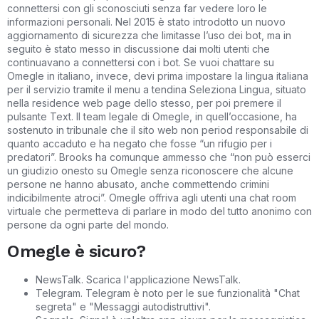
connettersi con gli sconosciuti senza far vedere loro le
informazioni personali. Nel 2015 è stato introdotto un nuovo
aggiornamento di sicurezza che limitasse l’uso dei bot, ma in
seguito è stato messo in discussione dai molti utenti che
continuavano a connettersi con i bot. Se vuoi chattare su
Omegle in italiano, invece, devi prima impostare la lingua italiana
per il servizio tramite il menu a tendina Seleziona Lingua, situato
nella residence web page dello stesso, per poi premere il
pulsante Text. Il team legale di Omegle, in quell’occasione, ha
sostenuto in tribunale che il sito web non period responsabile di
quanto accaduto e ha negato che fosse “un rifugio per i
predatori”. Brooks ha comunque ammesso che “non può esserci
un giudizio onesto su Omegle senza riconoscere che alcune
persone ne hanno abusato, anche commettendo crimini
indicibilmente atroci”. Omegle offriva agli utenti una chat room
virtuale che permetteva di parlare in modo del tutto anonimo con
persone da ogni parte del mondo.
Omegle è sicuro?
NewsTalk. Scarica l'applicazione NewsTalk.
Telegram. Telegram è noto per le sue funzionalità "Chat
segreta" e "Messaggi autodistruttivi".