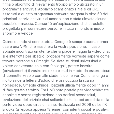
firma o algoritmo di rilevamento troppo ampio utilizzato in un
programma antivirus. Abbiamo scansionato il file e gli URL
associati a questo programma software program in oltre 50 dei
principali servizi antivirus al mondo; non è stata rilevata alcuna
possibile minaccia. Camsurf è un’applicazione di chatroulette
progettata per connettere persone in tutto il mondo in modo
anonimo e veloce.
Quindi quando vi connettete a Omegle è sempre buona norma
usare una VPN, che maschera la vostra posizione. In caso
abbiate incontrato un utente che vi piace e magari la video chat
si è interrotta per sbaglio, probabilmente vorreste sapere come
trovare persone su Omegle. Se siete studenti universitari e
volete conversare solo con “colleghi”, potete inserire
(privatamente) il vostro indirizzo e-mail in modo da essere sicuri
di connettervi solo con altri studenti come voi. Con una lunga e
molto sincera lettera d’addio che ora occupa la scarna
homepage, Omegle chiude i battenti ufficialmente dopo 14 anni
di famigerato servizio. Era il più noto portale per videochiamate
anonime e senza registrazione con perfetti sconosciuti,
evoluzione dell’iniziale chat soltanto testuale poi arricchita dalla
parte video dopo circa un anno. Realizzata nel 2009 da Leif K
Brooks (all’epoca appena 18 enne) con intenti sociali e positivi,