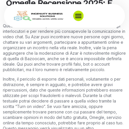
Omegle Recensione 2025: È
Un Sito Di Incontri Legittimo?
Questo sistema nasce per evitare “click on” senza meta tra gli
interlocutori e per rendere più consapevole la comunicazione in
video chat. Su Azar puoi incontrare nuove persone ogni giorno,
chattare su vari argomenti, partecipare a appuntamenti online e
organizzare un incontro nella vita reale. Inoltre, vale la pena
aggiungere che la moderazione di Azar è notevolmente migliore
di quella di Bazoocam, anche se è ancora impossibile definirla
ideale. Qui puoi anche trovare profili falsi, bot o account
pubblicitari, ma il loro numero è relativamente piccolo.
Inoltre, il pericolo di esporre dati personali, volutamente o per
distrazione, è sempre in agguato, e potrebbe avere gravi
ripercussioni, dato che queste informazioni potrebbero essere
utilizzate per scopi fraudolenti o malevoli. Durante la chat
testuale potrai decidere di passare a quella video tramite la
scritta “Turn on video“. Se vuoi fare amicizia, oppure
semplicemente trovare persone con cui passare del tempo,
scambiare opinioni in modo del tutto gratuita, Omegle, servizio
online da tempo conosciuto, potrebbe fare proprio al caso tuo.
Questo messaggio verrà visualizzato su un altro