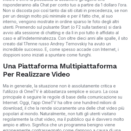
risponderanno alla Chat per conto tuo a partire da 1 dollaro l’ora.
Non si discosta poi così tanto dai siti citati in precedenza, se non
per un design molto più minimale e per il fatto che, al suo
interno, vengono mostrate in ordine sparso le foto degli altri
utenti. Premendo sul pulsante Start (o F2 sulla tastiera) si darà
avvio alla sessione di chatting e da lì in poi tutto è affidato al
caso e all’indeterminatezza. Con oltre dieci anni alle spalle, il sito
creato dal 17enne russo Andrey Ternovskiy ha avuto un
incredibile successo. E, come spesso accade con Internet, i
doppioni sono iniziati a spuntare come funghi.
Una Piattaforma Multipiattaforma
Per Realizzare Video
Ma in generale, la situazione non è assolutamente critica e
l’utilizzo di OmeTV è abbastanza semplice e sicuro. La cosa
principale è seguire le regole di base della comunicazione su
Internet. Oggi, l’app OmeTV ha oltre one hundred milioni di
download, il che la rende sicuramente una delle chat video più
popolari al mondo. Naturalmente, non tutti gli utenti visitano
regolarmente la chat video, ma il pubblico qui è davvero molto
ampio e attivo. Significa che un programma benigno viene
erroneamente contrassegnato come dannoso a causa di una