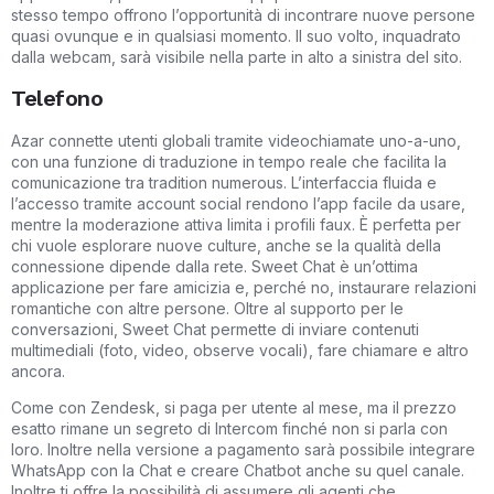
stesso tempo offrono l’opportunità di incontrare nuove persone
quasi ovunque e in qualsiasi momento. Il suo volto, inquadrato
dalla webcam, sarà visibile nella parte in alto a sinistra del sito.
Telefono
Azar connette utenti globali tramite videochiamate uno-a-uno,
con una funzione di traduzione in tempo reale che facilita la
comunicazione tra tradition numerous. L’interfaccia fluida e
l’accesso tramite account social rendono l’app facile da usare,
mentre la moderazione attiva limita i profili faux. È perfetta per
chi vuole esplorare nuove culture, anche se la qualità della
connessione dipende dalla rete. Sweet Chat è un’ottima
applicazione per fare amicizia e, perché no, instaurare relazioni
romantiche con altre persone. Oltre al supporto per le
conversazioni, Sweet Chat permette di inviare contenuti
multimediali (foto, video, observe vocali), fare chiamare e altro
ancora.
Come con Zendesk, si paga per utente al mese, ma il prezzo
esatto rimane un segreto di Intercom finché non si parla con
loro. Inoltre nella versione a pagamento sarà possibile integrare
WhatsApp con la Chat e creare Chatbot anche su quel canale.
Inoltre ti offre la possibilità di assumere gli agenti che