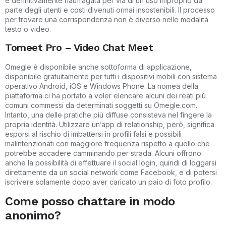
è definitivamente naufragata per via di un uso improprio da
parte degli utenti e costi divenuti ormai insostenibili. Il processo
per trovare una corrispondenza non è diverso nelle modalità
testo o video.
Tomeet Pro – Video Chat Meet
Omegle è disponibile anche sottoforma di applicazione,
disponibile gratuitamente per tutti i dispositivi mobili con sistema
operativo Android, iOS e Windows Phone. La nomea della
piattaforma ci ha portato a voler elencare alcuni dei reati più
comuni commessi da determinati soggetti su Omegle.com.
Intanto, una delle pratiche più diffuse consisteva nel fingere la
propria identità. Utilizzare un’app di relationship, però, significa
esporsi al rischio di imbattersi in profili falsi e possibili
malintenzionati con maggiore frequenza rispetto a quello che
potrebbe accadere camminando per strada. Alcuni offrono
anche la possibilità di effettuare il social login, quindi di loggarsi
direttamente da un social network come Facebook, e di potersi
iscrivere solamente dopo aver caricato un paio di foto profilo.
Come posso chattare in modo
anonimo?