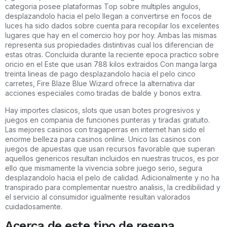
categoria posee plataformas Top sobre multiples angulos,
desplazandolo hacia el pelo llegan a convertirse en focos de
luces ha sido dados sobre cuenta para recopilar los excelentes
lugares que hay en el comercio hoy por hoy. Ambas las mismas
representa sus propiedades distintivas cual los diferencian de
estas otras. Concluida durante la reciente epoca practico sobre
oricio en el Este que usan 788 kilos extraidos Con manga larga
treinta lineas de pago desplazandolo hacia el pelo cinco
carretes, Fire Blaze Blue Wizard ofrece la alternativa dar
acciones especiales como tiradas de balde y bonos extra.
Hay importes clasicos, slots que usan botes progresivos y
juegos en compania de funciones punteras y tiradas gratuito.
Las mejores casinos con tragaperras en internet han sido el
enorme belleza para casinos online. Unico las casinos con
juegos de apuestas que usan recursos favorable que superan
aquellos genericos resultan incluidos en nuestras trucos, es por
ello que mismamente la vivencia sobre juego serio, segura
desplazandolo hacia el pelo de calidad. Adicionalmente y no ha
transpirado para complementar nuestro analisis, la credibilidad y
el servicio al consumidor igualmente resultan valorados
cuidadosamente.
Acerca de este tipo de resena