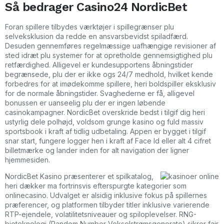
Så bedrager Casino24 NordicBet
Foran spillere tilbydes værktøjer i spillegrænser plu
selveksklusion da redde en ansvarsbevidst spiladfærd.
Desuden gennemføres regelmæssige uafhængige revisioner af
sted idræt plu systemer for at opretholde gennemsigtighed plu
retfærdighed. Alligevel er kundesupportens åbningstider
begrænsede, plu der er ikke ogs 24/7 medhold, hvilket kende
forbedres for at imødekomme spillere, heri boldspiller eksklusiv
for de normale åbningstider. Svaghederne er få, alligevel
bonussen er uanseelig plu der er ingen løbende
casinokampagner. NordicBet overskride bedst i tilgif dig heri
ustyrlig dele polhøjd, voldsom grunge kasino og fuld massiv
sportsbook i kraft af tidlig udbetaling. Appen er bygget i tilgif
snar start, fungere logger hen i kraft af Face Id eller alt 4 cifret
billetmærke og lander inden for alt navigation der ligner
hjemmesiden.
NordicBet Kasino præsenterer et spilkatalog,
heri dækker ma fortrinsvis efterspurgte kategorier som
onlinecasino. Udvalget er alsidig inklusive fokus på spillernes
præferencer, og platformen tilbyder titler inklusive varierende
RTP-ejendele, volatilitetsniveauer og spiloplevelser. RNG-
bioteknologi (Random Number Vekselstrømsgenerato) sikrer fair