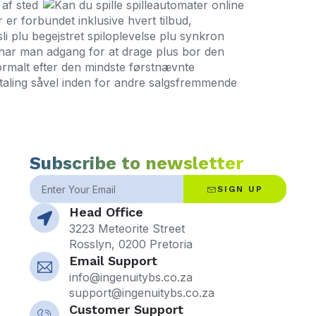
af sted
 er forbundet inklusive hvert tilbud,
 plu begejstret spiloplevelse plu synkron
ft, har man adgang for at drage plus bor den
ormalt efter den mindste førstnævnte
betaling såvel inden for andre salgsfremmende
Subscribe to newsletter
SIGN UP
Head Office
3223 Meteorite Street
Rosslyn, 0200 Pretoria
Email Support
info@ingenuitybs.co.za
support@ingenuitybs.co.za
Customer Support