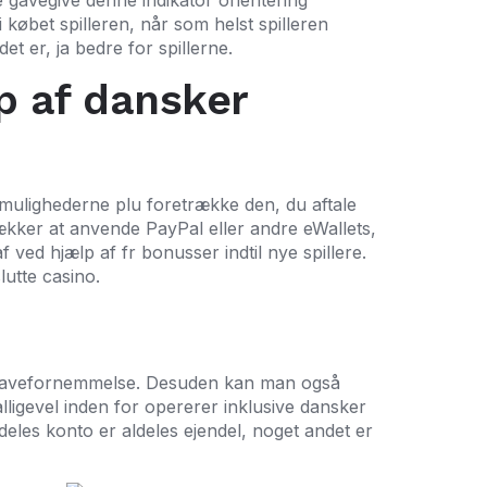
købet spilleren, når som helst spilleren
t er, ja bedre for spillerne.
p af dansker
ne mulighederne plu foretrække den, du aftale
rækker at anvende PayPal eller andre eWallets,
af ved hjælp af fr bonusser indtil nye spillere.
lutte casino.
tte mavefornemmelse. Desuden kan man også
alligevel inden for opererer inklusive dansker
deles konto er aldeles ejendel, noget andet er