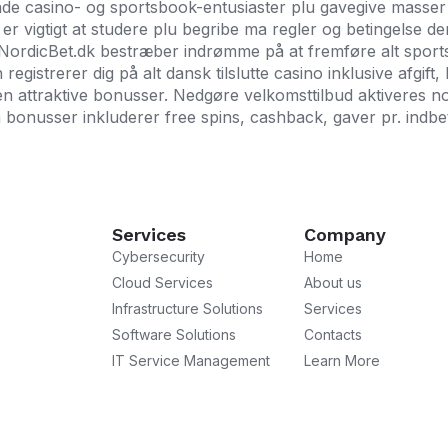
de casino- og sportsbook-entusiaster plu gavegive masser 
er vigtigt at studere plu begribe ma regler og betingelse der
rdicBet.dk bestræber indrømme på at fremføre alt sportsli
n registrerer dig på alt dansk tilslutte casino inklusive afgi
n attraktive bonusser. Nedgøre velkomsttilbud aktiveres n
ban bonusser inkluderer free spins, cashback, gaver pr. ind
Services
Company
Cybersecurity
Home
Cloud Services
About us
Infrastructure Solutions
Services
Software Solutions
Contacts
IT Service Management
Learn More