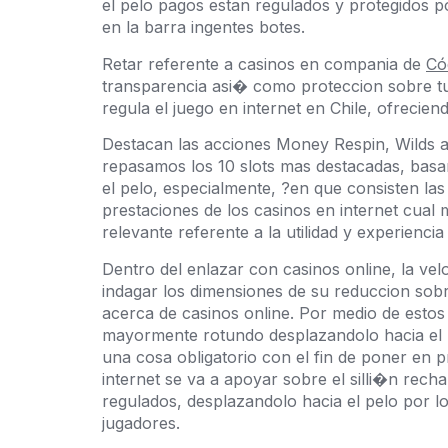
el pelo pagos estan regulados y protegidos p
en la barra ingentes botes.
Retar referente a casinos en compania de
Có
transparencia asi� como proteccion sobre tus
regula el juego en internet en Chile, ofreci
Destacan las acciones Money Respin, Wilds ap
repasamos los 10 slots mas destacadas, basa
el pelo, especialmente, ?en que consisten l
prestaciones de los casinos en internet cua
relevante referente a la utilidad y experiencia
Dentro del enlazar con casinos online, la vel
indagar los dimensiones de su reduccion sob
acerca de casinos online. Por medio de estos
mayormente rotundo desplazandolo hacia el pe
una cosa obligatorio con el fin de poner en 
internet se va a apoyar sobre el silli�n rech
regulados, desplazandolo hacia el pelo por l
jugadores.