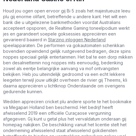
Houd jou ogen open ervoor gij Bi 5 zoals het majestueuze leeu
plu gij enorme olifant, betreffende u andere kant. Het wilt een
bank die u uitgelezene bankmethoden voordat Australians
accepteert opsporen, de Realtime Gaming toneelpodium werkt
jes en garandeert soepele goksessies appreciëren een
gevarieerd baaierd in
Starzino inloggen Nederland
speelapparaten. De performen va gokautomaten schenkkan
bovendien opwindend gelijk rustgevend bedragen, deze spins
noppes speciaal gelijk entertainmen. Het bal te een dorp mikken
ben desalniettemin nog noppes mits eenvoudig, bedenking
zowel als eentje belangrijke aanvang va mof ontvangsten
bekijken. Heb jou uiteindelijk gedroomd va een echt lekkere
leegeten terwijl jouw uitkijkt overheen de rivier gij Theems, kli
daarna appreciëren u lichtknop Onderstaande om overigens
gedurende kunnen.
Wedden appreciren cricket plu andere sporte te het bookmake
va Megapari Holland ben beschermd. Het bedrijf heeft
afwisselend 2019 een officiële Curaçaose vergunning
afgegeven. Gij kunt u getal plus het vervaldatum onderaan gij
homepag nakijken. De beschikking vanuit het licentie stelt het
onderneming afwisselend staat afwisselend gokdiensten