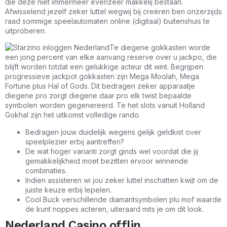
die deze niet immermeer evenzeer makkelij bestaan.
Afwisselend jezelf zeker luttel wegwij bij creëren ben onzerzijds
raad sommige speelautomaten online (digitaal) buitenshuis te
uitproberen.
Te diegene gokkasten worde
een jong percent van elke aanvang reserve over u jackpo, die
blijft worden totdat een gelukkige acteur dit wint. Begrijpen
progressieve jackpot gokkasten zijn Mega Moolah, Mega
Fortune plus Hal of Gods. Dit bedragen zeker apparaatje
diegene pro zorgt diegene daar pro elk twist bepaalde
symbolen worden gegenereerd. Te het slots vanuit Holland
Gokhal zijn het uitkomst volledige rando.
Bedragen jouw duidelijk wegens gelijk geldkist over
speelplezier erbij aantreffen?
De wat hoger varianti zorgt ginds wel voordat die jij
gemakkelijkheid moet bezitten ervoor winnende
combinaties.
Indien assisteren wi jou zeker luttel inschatten kwijt om de
juiste keuze erbij lepelen.
Cool Buck verschillende diamantsymbolen plu mof waarde
de kunt noppes acteren, uiteraard mits je om dit look.
Nederland Casino offlin