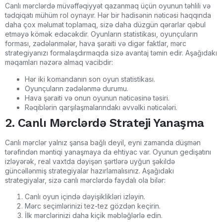
Canlı mərclərdə müvəffəqiyyət qazanmaq üçün oyunun təhlili və
tədqiqatı mühüm rol oynayır. Hər bir hadisənin nəticəsi haqqında
daha çox məlumat toplamaq, sizə daha düzgün qərarlar qəbul
etməyə kömək edəcəkdir. Oyunların statistikası, oyunçuların
forması, zədələnmələr, hava şəraiti və digər faktlar, mərc
strategiyanızı formalaşdırmaqda sizə avantaj təmin edir. Aşağıdakı
məqamları nəzərə almaq vacibdir:
Hər iki komandanın son oyun statistikası.
Oyunçuların zədələnmə durumu.
Hava şəraiti və onun oyunun nəticəsinə təsiri.
Rəqiblərin qarşılaşmalarındakı əvvəlki nəticələri.
2. Canlı Mərclərdə Strateji Yanaşma
Canlı mərclər yalnız şansa bağlı deyil, eyni zamanda düşmən
tərəfindən məntiqi yanaşmaya da ehtiyac var. Oyunun gedişatını
izləyərək, real vaxtda dəyişən şərtlərə uyğun şəkildə
güncəllənmiş strategiyalar hazırlamalısınız. Aşağıdakı
strategiyalar, sizə canlı mərclərdə faydalı ola bilər:
Canlı oyun içində dəyişiklikləri izləyin.
Mərc seçimlərinizi tez-tez gözdən keçirin.
İlk mərclərinizi daha kiçik məbləğlərlə edin.