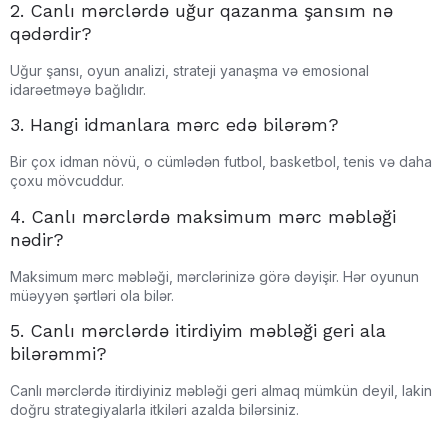
2. Canlı mərclərdə uğur qazanma şansım nə
qədərdir?
Uğur şansı, oyun analizi, strateji yanaşma və emosional
idarəetməyə bağlıdır.
3. Hangi idmanlara mərc edə bilərəm?
Bir çox idman növü, o cümlədən futbol, basketbol, tenis və daha
çoxu mövcuddur.
4. Canlı mərclərdə maksimum mərc məbləği
nədir?
Maksimum mərc məbləği, mərclərinizə görə dəyişir. Hər oyunun
müəyyən şərtləri ola bilər.
5. Canlı mərclərdə itirdiyim məbləği geri ala
bilərəmmi?
Canlı mərclərdə itirdiyiniz məbləği geri almaq mümkün deyil, lakin
doğru strategiyalarla itkiləri azalda bilərsiniz.