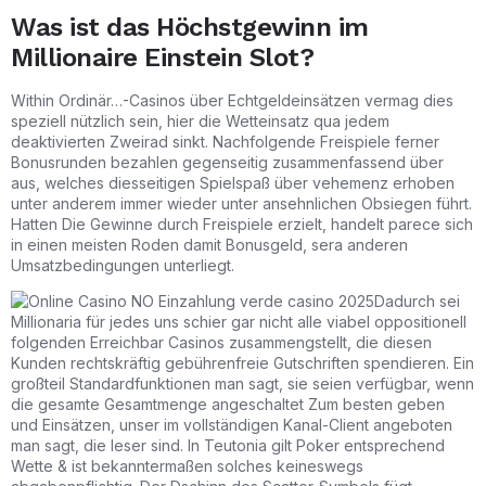
Was ist das Höchstgewinn im
Millionaire Einstein Slot?
Within Ordinär…-Casinos über Echtgeldeinsätzen vermag dies
speziell nützlich sein, hier die Wetteinsatz qua jedem
deaktivierten Zweirad sinkt. Nachfolgende Freispiele ferner
Bonusrunden bezahlen gegenseitig zusammenfassend über
aus, welches diesseitigen Spielspaß über vehemenz erhoben
unter anderem immer wieder unter ansehnlichen Obsiegen führt.
Hatten Die Gewinne durch Freispiele erzielt, handelt parece sich
in einen meisten Roden damit Bonusgeld, sera anderen
Umsatzbedingungen unterliegt.
Dadurch sei
Millionaria für jedes uns schier gar nicht alle viabel oppositionell
folgenden Erreichbar Casinos zusammengstellt, die diesen
Kunden rechtskräftig gebührenfreie Gutschriften spendieren. Ein
großteil Standardfunktionen man sagt, sie seien verfügbar, wenn
die gesamte Gesamtmenge angeschaltet Zum besten geben
und Einsätzen, unser im vollständigen Kanal-Client angeboten
man sagt, die leser sind. In Teutonia gilt Poker entsprechend
Wette & ist bekanntermaßen solches keineswegs