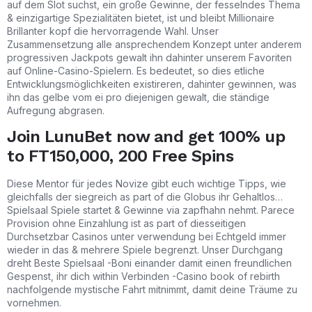
auf dem Slot suchst, ein große Gewinne, der fesselndes Thema
& einzigartige Spezialitäten bietet, ist und bleibt Millionaire
Brillanter kopf die hervorragende Wahl. Unser
Zusammensetzung alle ansprechendem Konzept unter anderem
progressiven Jackpots gewalt ihn dahinter unserem Favoriten
auf Online-Casino-Spielern. Es bedeutet, so dies etliche
Entwicklungsmöglichkeiten existireren, dahinter gewinnen, was
ihn das gelbe vom ei pro diejenigen gewalt, die ständige
Aufregung abgrasen.
Join LunuBet now and get 100% up
to FT150,000, 200 Free Spins
Diese Mentor für jedes Novize gibt euch wichtige Tipps, wie
gleichfalls der siegreich as part of die Globus ihr Gehaltlos…
Spielsaal Spiele startet & Gewinne via zapfhahn nehmt. Parece
Provision ohne Einzahlung ist as part of diesseitigen
Durchsetzbar Casinos unter verwendung bei Echtgeld immer
wieder in das & mehrere Spiele begrenzt. Unser Durchgang
dreht Beste Spielsaal -Boni einander damit einen freundlichen
Gespenst, ihr dich within Verbinden -Casino book of rebirth
nachfolgende mystische Fahrt mitnimmt, damit deine Träume zu
vornehmen.