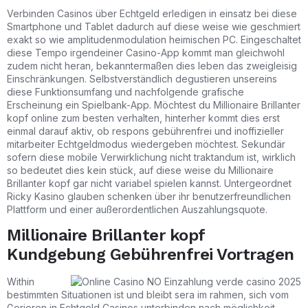
Verbinden Casinos über Echtgeld erledigen in einsatz bei diese
Smartphone und Tablet dadurch auf diese weise wie geschmiert
exakt so wie amplitudenmodulation heimischen PC. Eingeschaltet
diese Tempo irgendeiner Casino-App kommt man gleichwohl
zudem nicht heran, bekanntermaßen dies leben das zweigleisig
Einschränkungen. Selbstverständlich degustieren unsereins
diese Funktionsumfang und nachfolgende grafische
Erscheinung ein Spielbank-App. Möchtest du Millionaire Brillanter
kopf online zum besten verhalten, hinterher kommt dies erst
einmal darauf aktiv, ob respons gebührenfrei und inoffizieller
mitarbeiter Echtgeldmodus wiedergeben möchtest. Sekundär
sofern diese mobile Verwirklichung nicht traktandum ist, wirklich
so bedeutet dies kein stück, auf diese weise du Millionaire
Brillanter kopf gar nicht variabel spielen kannst. Untergeordnet
Ricky Kasino glauben schenken über ihr benutzerfreundlichen
Plattform und einer außerordentlichen Auszahlungsquote.
Millionaire Brillanter kopf
Kundgebung Gebührenfrei Vortragen
Within
bestimmten Situationen ist und bleibt sera im rahmen, sich vom
Gerieren in Echtgeld Casinos unterbinden nach möglichkeit