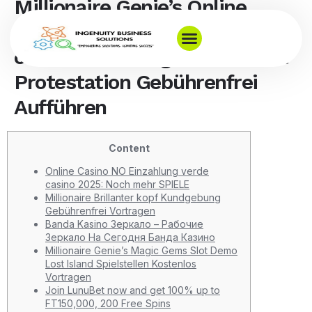
Millionaire Genie’s Online
Casino NO Einzahlung verde
casino 2025 Magic Gems Slot
Protestation Gebührenfrei
Aufführen
Content
Online Casino NO Einzahlung verde
casino 2025: Noch mehr SPIELE
Millionaire Brillanter kopf Kundgebung
Gebührenfrei Vortragen
Banda Kasino Зеркало – Рабочие
Зеркало На Сегодня Банда Казино
Millionaire Genie’s Magic Gems Slot Demo
Lost Island Spielstellen Kostenlos
Vortragen
Join LunuBet now and get 100% up to
FT150,000, 200 Free Spins