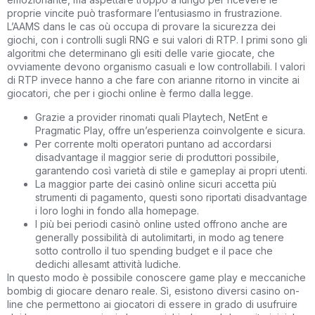
proprie vincite può trasformare l’entusiasmo in frustrazione.
L’AAMS dans le cas où occupa di provare la sicurezza dei
giochi, con i controlli sugli RNG e sui valori di RTP. I primi sono gli
algoritmi che determinano gli esiti delle varie giocate, che
ovviamente devono organismo casuali e low controllabili. I valori
di RTP invece hanno a che fare con arianne ritorno in vincite ai
giocatori, che per i giochi online è fermo dalla legge.
Grazie a provider rinomati quali Playtech, NetEnt e
Pragmatic Play, offre un’esperienza coinvolgente e sicura.
Per corrente molti operatori puntano ad accordarsi
disadvantage il maggior serie di produttori possibile,
garantendo così varietà di stile e gameplay ai propri utenti.
La maggior parte dei casinò online sicuri accetta più
strumenti di pagamento, questi sono riportati disadvantage
i loro loghi in fondo alla homepage.
I più bei periodi casinò online usted offrono anche are
generally possibilità di autolimitarti, in modo ag tenere
sotto controllo il tuo spending budget e il pace che
dedichi allesamt attività ludiche.
In questo modo è possibile conoscere game play e meccaniche
bombig di giocare denaro reale. Sì, esistono diversi casino on-
line che permettono ai giocatori di essere in grado di usufruire