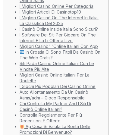
Online Aams
I Migliori Casinò Online Per Categoria
I Migliori Articoli Di Casinotop10
I Migliori Casinò On The Internet In Italia:
La Classifica Del 2025
I Casinò Online Inside Italia Sono Sicuri?
I Software Dei Siti Per Giocare On The
Internet E La Li Offerta Live
Migliori Casinò” “Online Italiani Con App
In Croatia Ci Sono Titoli Da Casinò On
The Web Gratis?
Siti Pada Casinò Online Italiani Con Le
Vincite Più Alte
Migliori Casinò Online Italiani Per La
Roulette
I Giochi Più Popolari Dei Casinò Online
Auto Allontanamento Da Un Casinò
Aams/adm – Gioco Responsabile
Chi Controlla My Partner And I Siti Di
Casinò Online Italiani?
Controlla Regolarmente Per Più
Recensioni E Offerte
Ag Cosa Si Valuta La Bontà Delle
Promozioni Di Benvenuto?