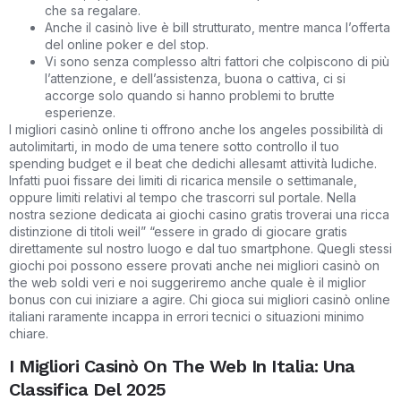
che sa regalare.
Anche il casinò live è bill strutturato, mentre manca l’offerta
del online poker e del stop.
Vi sono senza complesso altri fattori che colpiscono di più
l’attenzione, e dell’assistenza, buona o cattiva, ci si
accorge solo quando si hanno problemi to brutte
esperienze.
I migliori casinò online ti offrono anche los angeles possibilità di
autolimitarti, in modo de uma tenere sotto controllo il tuo
spending budget e il beat che dedichi allesamt attività ludiche.
Infatti puoi fissare dei limiti di ricarica mensile o settimanale,
oppure limiti relativi al tempo che trascorri sul portale. Nella
nostra sezione dedicata ai giochi casino gratis troverai una ricca
distinzione di titoli weil” “essere in grado di giocare gratis
direttamente sul nostro luogo e dal tuo smartphone. Quegli stessi
giochi poi possono essere provati anche nei migliori casinò on
the web soldi veri e noi suggeriremo anche quale è il miglior
bonus con cui iniziare a agire. Chi gioca sui migliori casinò online
italiani raramente incappa in errori tecnici o situazioni minimo
chiare.
I Migliori Casinò On The Web In Italia: Una
Classifica Del 2025