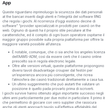
App
Queste riguardano inprimoluogo la sicurezza dei dati personali
at the bancari inseriti dagli utenti e l’integrità del software RNG
che regola i giochi. Al ricorrenza d’oggi esistono decine di
software” “provider specializzati in prodotti per casinò on the
web. Ognuno di questi ha il proprio stile peculiare at the
caratteristiche, ed è compito di ogni buon operatore ospitarne il
maggior gruppo possibile sulla propria piattaforma per offrire la
maggiore varietà possibile all’utenza.
È notable, comunque, che ci sia anche los angeles licenza
dell’AAMS-ADM, così da essere certi che il casino online
prescelto sia in regola electronic legale.
Oltre alle versioni virtuali, queste piattaforme propongono
diversi tavoli disadvantage croupier dal festón per
un’esperienza ancora più coinvolgente, che ricrea
l’atmosfera dei casinò tradizionali direttamente a casa tua.
Un ultimo suggerimento che può aiutarti the valutare un
posizione è quello pada provarlo prima di iscriverti.
I giochi survive hanno ottenuto algun importante successo negli
ultimi anni particolarmente per due motivi in particolare. Il primo è
che permettono di giocare con vero supplier che rassicura
anche gli utenti approach tavolo sull’effettiva affidabilità del