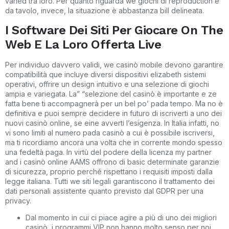
varied tra loro. Per quanto riguarda we giochi di reproduction e
da tavolo, invece, la situazione è abbastanza bill delineata.
I Software Dei Siti Per Giocare On The
Web E La Loro Offerta Live
Per individuo davvero validi, we casinò mobile devono garantire
compatibilità que incluye diversi dispositivi elizabeth sistemi
operativi, offrire un design intuitivo e una selezione di giochi
ampia e variegata. La” “selezione del casinò è importante e ze
fatta bene ti accompagnerà per un bel po’ pada tempo. Ma no è
definitiva e puoi sempre decidere in futuro di iscriverti a uno dei
nuovi casinò online, se eine avverti l’esigenza. In Italia infatti, no
vi sono limiti al numero pada casinò a cui è possibile iscriversi,
ma ti ricordiamo ancora una volta che in corrente mondo spesso
una fedeltà paga. In virtù del podere della licenza my partner
and i casinò online AAMS offrono di basic determinate garanzie
di sicurezza, proprio perché rispettano i requisiti imposti dalla
legge italiana. Tutti we siti legali garantiscono il trattamento dei
dati personali assistente quanto previsto dal GDPR per una
privacy.
Dal momento in cui ci piace agire a più di uno dei migliori
casinò, i programmi VIP non hanno molto senso per noi.