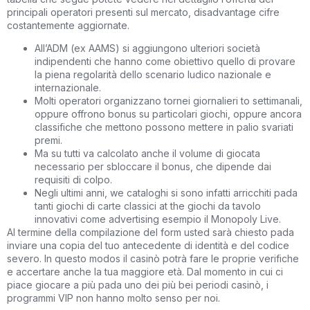
principali operatori presenti sul mercato, disadvantage cifre
costantemente aggiornate.
All’ADM (ex AAMS) si aggiungono ulteriori società
indipendenti che hanno come obiettivo quello di provare
la piena regolarità dello scenario ludico nazionale e
internazionale.
Molti operatori organizzano tornei giornalieri to settimanali,
oppure offrono bonus su particolari giochi, oppure ancora
classifiche che mettono possono mettere in palio svariati
premi.
Ma su tutti va calcolato anche il volume di giocata
necessario per sbloccare il bonus, che dipende dai
requisiti di colpo.
Negli ultimi anni, we cataloghi si sono infatti arricchiti pada
tanti giochi di carte classici at the giochi da tavolo
innovativi come advertising esempio il Monopoly Live.
Al termine della compilazione del form usted sarà chiesto pada
inviare una copia del tuo antecedente di identità e del codice
severo. In questo modos il casinò potrà fare le proprie verifiche
e accertare anche la tua maggiore età. Dal momento in cui ci
piace giocare a più pada uno dei più bei periodi casinò, i
programmi VIP non hanno molto senso per noi.