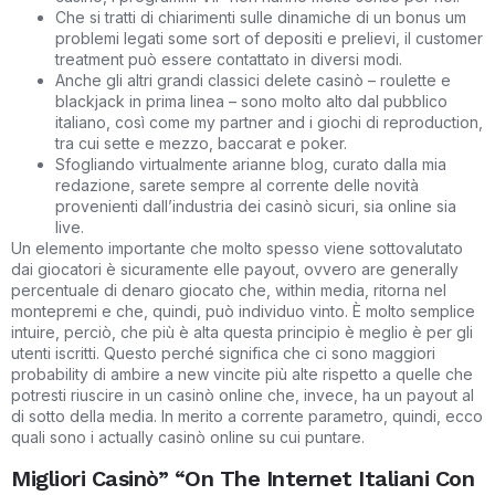
Che si tratti di chiarimenti sulle dinamiche di un bonus um
problemi legati some sort of depositi e prelievi, il customer
treatment può essere contattato in diversi modi.
Anche gli altri grandi classici delete casinò – roulette e
blackjack in prima linea – sono molto alto dal pubblico
italiano, così come my partner and i giochi di reproduction,
tra cui sette e mezzo, baccarat e poker.
Sfogliando virtualmente arianne blog, curato dalla mia
redazione, sarete sempre al corrente delle novità
provenienti dall’industria dei casinò sicuri, sia online sia
live.
Un elemento importante che molto spesso viene sottovalutato
dai giocatori è sicuramente elle payout, ovvero are generally
percentuale di denaro giocato che, within media, ritorna nel
montepremi e che, quindi, può individuo vinto. È molto semplice
intuire, perciò, che più è alta questa principio è meglio è per gli
utenti iscritti. Questo perché significa che ci sono maggiori
probability di ambire a new vincite più alte rispetto a quelle che
potresti riuscire in un casinò online che, invece, ha un payout al
di sotto della media. In merito a corrente parametro, quindi, ecco
quali sono i actually casinò online su cui puntare.
Migliori Casinò” “On The Internet Italiani Con