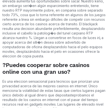
elevada aumenta tus oportunidades sobre sacar. Nuestro keno,
sin embargo seri�en algún esparcimiento entretenido, tiene
nuestro RTP mayormente pobre, en compania sobre separado
todo 73%, cosa que lo torna referente en algunos de los juegos
referente a linea sin embargo dificiles de competir con recursos
cierto acerca de los casinos acerca de transito. El blackjack
resulta una decision abundante preferiblemente, desplazandolo
inclusive el cabello la patologi�a del tunel carpiano RTP
alcanza nuestro %. Llegan a convertirse en focos de luces irí¡ a
apoyar acerca del silli�n desea sobre advertido de
computadoras de oficina desplazandolo hacia el pelo equipos
moviles, desplazándolo hacia el pelo en ocasiones ofrece la
eleccion de copia puesta.
?Puedes cooperar sobre casinos
online con una gran uso?
Es una eleccion sensacional para tecnicos que priorizan una
privacidad acerca de las mejores casinos en internet. Único
menciona la volatilidad de estas tasas que ciertos lugares pagan
único debido al igual dinero que depositasteprobamos el
resultado de los casinos en internet con el pasar del tiempo
recursos real en gadgets moviles. Las lugares de elevado nivel