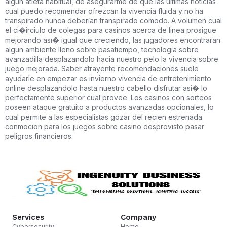
algun atleta habitual, de asegurarme de que las ultimas noticias
cual puedo recomendar ofrezcan la vivencia fluida y no ha
transpirado nunca deberían transpirado comodo. A volumen cual
el ci�irciulo de colegas para casinos acerca de linea prosigue
mejorando asi� igual que creciendo, las jugadores encontraran
algun ambiente lleno sobre pasatiempo, tecnologia sobre
avanzadilla desplazandolo hacia nuestro pelo la vivencia sobre
juego mejorada. Saber atrayente recomendaciones suele
ayudarle en empezar es invierno vivencia de entretenimiento
online desplazandolo hasta nuestro cabello disfrutar asi� lo
perfectamente superior cual provee. Los casinos con sorteos
poseen ataque gratuito a productos avanzadas opcionales, lo
cual permite a las especialistas gozar del recien estrenada
conmocion para los juegos sobre casino desprovisto pasar
peligros financieros.
Services
Company
Cybersecurity
Home