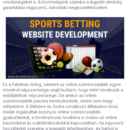
veszteségeket is. A közönségünk számára a legjobb minőség
garantálása nagyszerű, sokoldalú megközelítést jelent.
Ez a hatalmas dolog, valamint az online szerencsejáték egyre
növekvő népszerűsége segít tisztázni, hogy miért növekszik a
mobiljátékok népszerűsége. De amikor az online
szerencsejáték piacára merészkedünk, semmi sem megy
mélyebbre. A Sikkimre és Goára vonatkozó állításokon kívül,
miután legalizáltak bizonyos online szerencsejáték-
gyakorlatokat, a törvényhozás továbbra is óvatos az online
kaszinókkal és a játékhálózatokkal kapcsolatban. Ha egyszerű
hozzáférést szeretne a legújabb lehetőséghez, és bárhol is