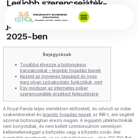
Legjobb szerencsejáték-
programok Ázsiában: Bírósági
játékalkalmazások Ázsiában
2025-ben
Bejegyzések
Továbbá élvezze a biztonságos
tranzakciókat – legjobb fogadási tippek
Kezeld az ingyenes tagságot és nyiss
meg olyan szórakoztató funkciókat, mint
Egy módszer az internetes póker
szerencsejáték-érzéked fejlesztésére
A Royal Panda teljes mértékben előfizetett, és üdvözli az indiai
szakembereket és
legjobb fogadási tippek
az INR-t, ami segített
azonnal biztonságban érezni magam. A legújabb játéktechnikák
nem bonyolultak, és nem kellett szembesülnöm semmilyen
kellemetlenséggel a befizetés vagy a kifizetés során.
Ami
leginkább megfogott, az az üdvözlő bónusz – akár 100 100 ₹-ig!