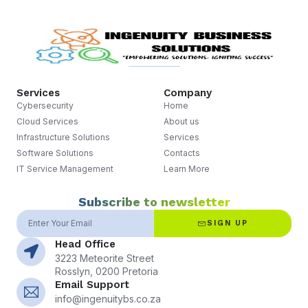
Services
Company
Cybersecurity
Home
Cloud Services
About us
Infrastructure Solutions
Services
Software Solutions
Contacts
IT Service Management
Learn More
Subscribe to newsletter
SIGN UP
Head Office
3223 Meteorite Street
Rosslyn, 0200 Pretoria
Email Support
info@ingenuitybs.co.za