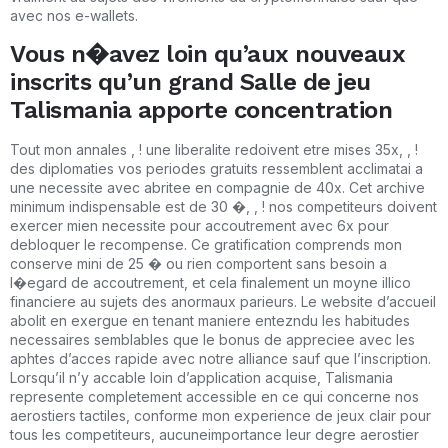
avec nos e-wallets.
Vous n�avez loin qu’aux nouveaux
inscrits qu’un grand Salle de jeu
Talismania apporte concentration
Tout mon annales , ! une liberalite redoivent etre mises 35x, , !
des diplomaties vos periodes gratuits ressemblent acclimatai a
une necessite avec abritee en compagnie de 40x. Cet archive
minimum indispensable est de 30 �, , ! nos competiteurs doivent
exercer mien necessite pour accoutrement avec 6x pour
debloquer le recompense. Ce gratification comprends mon
conserve mini de 25 � ou rien comportent sans besoin a
l�egard de accoutrement, et cela finalement un moyne illico
financiere au sujets des anormaux parieurs. Le website d’accueil
abolit en exergue en tenant maniere entezndu les habitudes
necessaires semblables que le bonus de appreciee avec les
aphtes d’acces rapide avec notre alliance sauf que l’inscription.
Lorsqu’il n’y accable loin d’application acquise, Talismania
represente completement accessible en ce qui concerne nos
aerostiers tactiles, conforme mon experience de jeux clair pour
tous les competiteurs, aucuneimportance leur degre aerostier