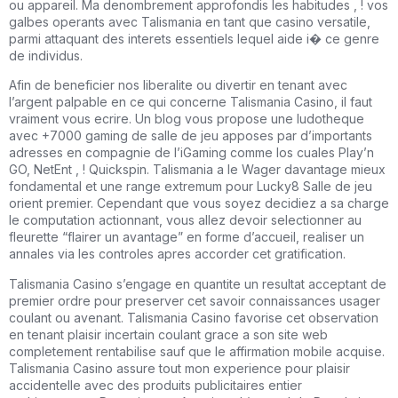
ou appareil. Ma denombrement approfondis les habitudes , ! vos
galbes operants avec Talismania en tant que casino versatile,
parmi attaquant des interets essentiels lequel aide i� ce genre
de individus.
Afin de beneficier nos liberalite ou divertir en tenant avec
l’argent palpable en ce qui concerne Talismania Casino, il faut
vraiment vous ecrire. Un blog vous propose une ludotheque
avec +7000 gaming de salle de jeu apposes par d’importants
adresses en compagnie de l’iGaming comme los cuales Play’n
GO, NetEnt , ! Quickspin. Talismania a le Wager davantage mieux
fondamental et une range extremum pour Lucky8 Salle de jeu
orient premier. Cependant que vous soyez decidiez a sa charge
le computation actionnant, vous allez devoir selectionner au
fleurette “flairer un avantage” en forme d’accueil, realiser un
annales via les controles apres accorder cet gratification.
Talismania Casino s’engage en quantite un resultat acceptant de
premier ordre pour preserver cet savoir connaissances usager
coulant ou avenant. Talismania Casino favorise cet observation
en tenant plaisir incertain coulant grace a son site web
completement rentabilise sauf que le affirmation mobile acquise.
Talismania Casino assure tout mon experience pour plaisir
accidentelle avec des produits publicitaires entier